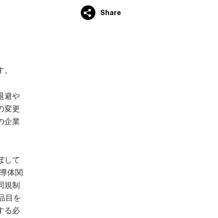
Share
す。
退避や
の変更
の企業
ぼして
半導体関
同規制
品目を
する必