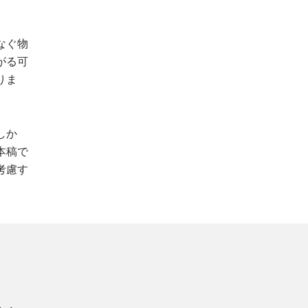
なぐ物
がる可
りま
しか
本稿で
考慮す