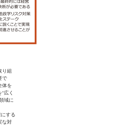
取り組
要で
全体を
“広く
領域に
確にする
実な対