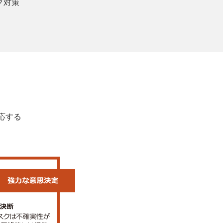
ク対策
応する