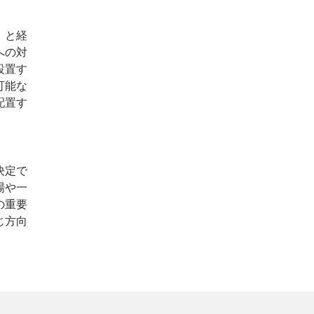
）と経
への対
設置す
可能な
配置す
決定で
場や一
の重要
じ方向