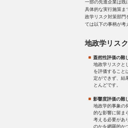
一部の先進企業は既
具体的な実行施策ま
政学リスク対策部門
ては以下の事柄が考
地政学リス
蓋然性評価の難
地政学リスクと
を評価すること
定ができず、結
とんどです。
影響度評価の難
地政学的事象の
的な影響に留ま
考える必要があ
のかを網羅的か