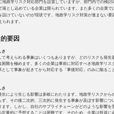
に地政学リスク対応部門を設置していますが、部門内での検討
で落とし込めている企業は限られています。また多くの企業で
を設けていないのが現状です。地政学リスク対策が進まない要
えられます。
ク的要因
しさ
して考えられる事象はいくつもありますが、どのリスクも発生
は困難を極めます。多くの企業は事前に対応すべき地政学リス
果として事象が起きてから対応する「事後対応」のみに陥るこ
しさ
発生により生じる影響は多岐にわたります。地政学リスクから
らず、その後二次的、三次的に発生する事象が及ぼす影響につ
ります。しかし、自社のサプライチェーンがどのような影響を
つ定量的に予想することは困難です。そのため、企業は投資に