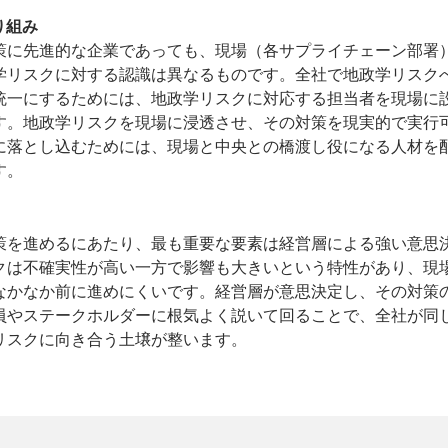
り組み
策に先進的な企業であっても、現場（各サプライチェーン部署
学リスクに対する認識は異なるものです。全社で地政学リスク
統一にするためには、地政学リスクに対応する担当者を現場に
す。地政学リスクを現場に浸透させ、その対策を現実的で実行
に落とし込むためには、現場と中央との橋渡し役になる人材を
す。
策を進めるにあたり、最も重要な要素は経営層による強い意思
クは不確実性が高い一方で影響も大きいという特性があり、現
なかなか前に進めにくいです。経営層が意思決定し、その対策
員やステークホルダーに根気よく説いて回ることで、全社が同
リスクに向き合う土壌が整います。