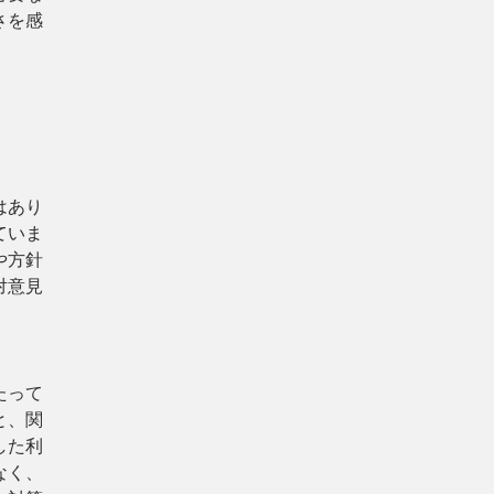
さを感
はあり
ていま
や方針
対意見
たって
と、関
した利
なく、