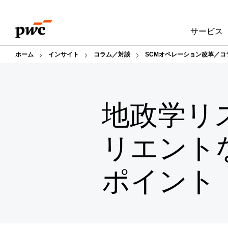
Skip
Skip
to
to
サービス
content
footer
ホーム
インサイト
コラム／対談
SCMオペレーション改革／コ
地政学リ
リエント
ポイント