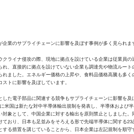
が企業のサプライチェーンに影響を及ぼす事例が多く見られま
ウクライナ侵攻の際、現地に拠点を設けている企業は従業員の
られ、直接的に拠点を設けていない企業も調達先や物流ルート
られました。エネルギー価格の上昇や、食料品価格高騰も多く
コストに影響を及ぼしています。
とした電子部品に関連する競争もサプライチェーンに影響を及
0月に米国は新たな対中半導体輸出規制を発表し、半導体および
い対象として、中国企業に対する輸出を原則禁止としました。
けており、日本も足並みをそろえる形で先端半導体に関する23
とする措置を講じていることから、日本企業は左記規制を順守