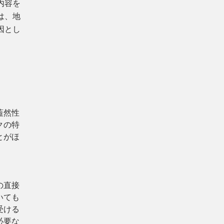
内容を
は、地
因とし
蓋然性
クの特
とがほ
の直接
いても
受ける
必要な