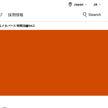
Japan
JA
Search
プ
採用情報
タバース 特商法編Vol.2