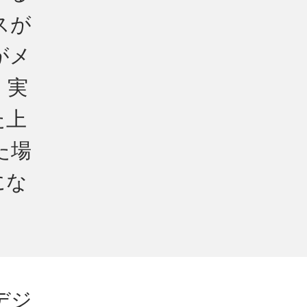
スが
がメ
、実
た上
た場
にな
デジ