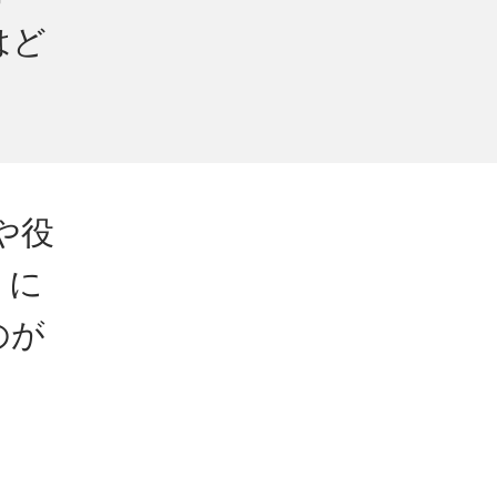
はど
や役
）に
のが