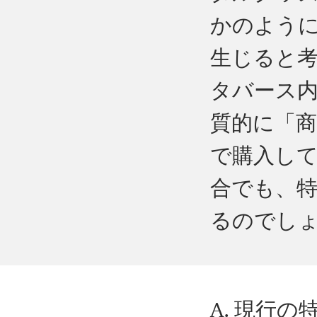
かのよう
生じると
タバース
質的に「
で購入し
合でも、
るのでし
A. 現行