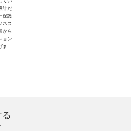
してい
設計だ
ー保護
ジネス
業から
ション
げま
する
商