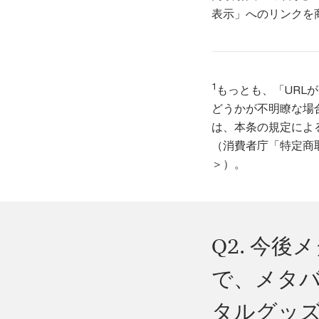
表示」へのリンクを
1
もっとも、「URL
どうかが不明瞭な場
は、本条の規定によ
（消費者庁「特定商取
＞）。
Q2. 今
で、メタ
タルグッ