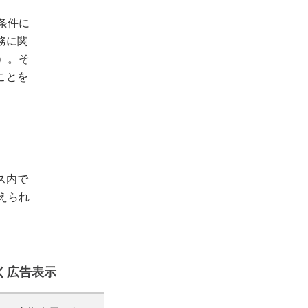
条件に
務に関
）。そ
ことを
ス内で
えられ
く広告表示