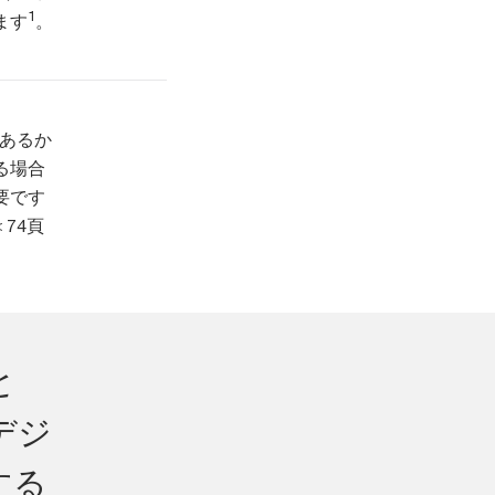
1
ます
。
であるか
る場合
要です
74頁
と
デジ
する