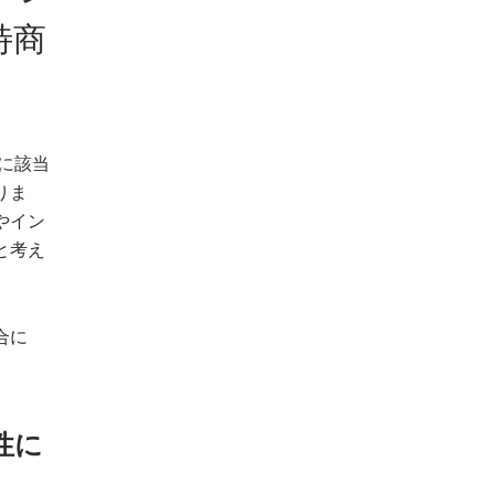
特商
に該当
りま
やイン
と考え
合に
性に