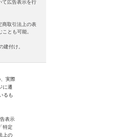
いて広告表示を行
定商取引法上の表
むことも可能。
の建付け。
の、実際
ジに遷
いるも
広告表示
「特定
法上の