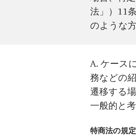
法」）11
のような
A. ケー
務などの
遷移する
一般的と
特商法の規定