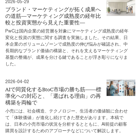
2026-05-29
ブランド・マーケティングが拓く成果へ
の道筋―マーケティング成熟度の経年比
較と投資実態から見えた重要性―
PwCは国内企業の経営層を対象にマーケティング成熟度の経年
変化と投資の実態に関する調査を実施しました。その結果、日
本企業のボリュームゾーンで成熟度の伸び悩みが確認され、中
長期的なブランド価値の構築と、それを支えるマーケティング
基盤の整備が、成果を分ける鍵であることが浮き彫りになりま
した。
2026-04-02
AIで同質化するBtoC市場の勝ち筋――標
準化への対応と、「選ばれる理由」の再
構築を両輪で
小売には、社会構造、テクノロジー、生活者の価値観に合わせ
て「体験価値」が進化し続けてきた歴史があります。本稿で
は、日本の小売市場の状況を分析するとともに、AI前提の顧客
購買を設計するためのアプローチなどについて解説します。