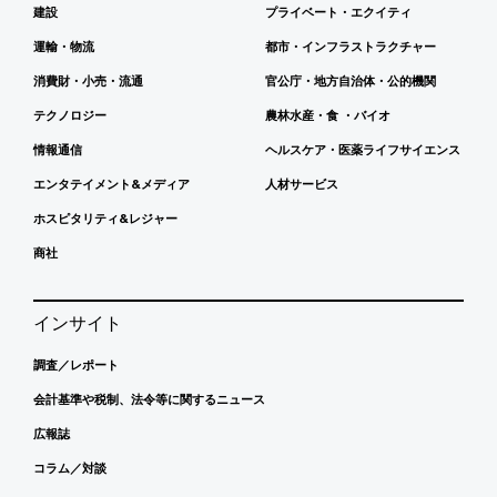
建設
プライベート・エクイティ
運輸・物流
都市・インフラストラクチャー
消費財・小売・流通
官公庁・地方自治体・公的機関
テクノロジー
農林水産・食 ・バイオ
情報通信
ヘルスケア・医薬ライフサイエンス
エンタテイメント&メディア
人材サービス
ホスピタリティ&レジャー
商社
インサイト
調査／レポート
会計基準や税制、法令等に関するニュース
広報誌
コラム／対談