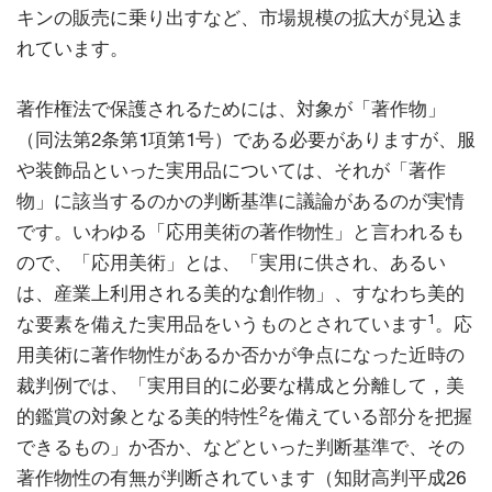
キンの販売に乗り出すなど、市場規模の拡大が見込ま
れています。
著作権法で保護されるためには、対象が「著作物」
（同法第2条第1項第1号）である必要がありますが、服
や装飾品といった実用品については、それが「著作
物」に該当するのかの判断基準に議論があるのが実情
です。いわゆる「応用美術の著作物性」と言われるも
ので、「応用美術」とは、「実用に供され、あるい
は、産業上利用される美的な創作物」、すなわち美的
1
な要素を備えた実用品をいうものとされています
。応
用美術に著作物性があるか否かが争点になった近時の
裁判例では、「実用目的に必要な構成と分離して，美
2
的鑑賞の対象となる美的特性
を備えている部分を把握
できるもの」か否か、などといった判断基準で、その
著作物性の有無が判断されています（知財高判平成26