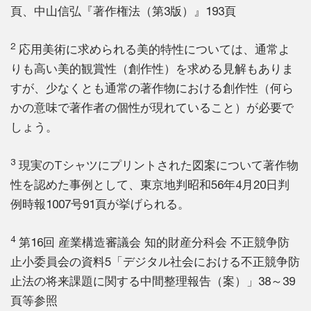
頁、中山信弘『著作権法（第3版）』193頁
2
応用美術に求められる美的特性については、通常よ
りも高い美的観賞性（創作性）を求める見解もありま
すが、少なくとも通常の著作物における創作性（何ら
かの意味で著作者の個性が現れていること）が必要で
しょう。
3
現実のTシャツにプリントされた図案について著作物
性を認めた事例として、東京地判昭和56年4月20日判
例時報1007号91頁が挙げられる。
4
第16回 産業構造審議会 知的財産分科会 不正競争防
止小委員会の資料5「デジタル社会における不正競争防
止法の将来課題に関する中間整理報告（案）」38～39
頁等参照