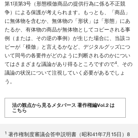
第1項第3号（形態模倣商品の提供行為に係る不正競
争）による保護が考えられます。もっとも、「商品」
に無体物を含むか、無体物の「形状」は「形態」にあ
たるか、有体物の商品が無体物としてコピーされる事
例（または、その逆の事例）が生じた場合に、当該コ
ピーが「模倣」と言えるかなど、デジタルグッズにつ
いて同号の各要件がどのように判断されるのかについ
4
てはさまざまな議論があり得るところですので
、その
議論の状況について注視していく必要があるでしょ
う。
法の観点から見るメタバース 著作権編Vol.2 は
こちら
1
著作権制度審議会答申説明書（昭和41年7月15日）8