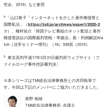
究会、2019）など参照
4
「山口敦子「インターネットを介した著作権侵害と
国際私法」（
https://jsil.jp/archives/expert/2020-2
）、種村佑介「韓国テレビ番組のネット配信と著作
権侵害訴訟の国際裁判管轄・準拠法」新・判例解説Wa
tch（法学セミナー増刊）（16）339頁（2015）
5
東京高判平成17年3月31日裁判所ウェブサイト〔フ
ァイルローグ事件控訴審判決〕
※本シリーズはTMI総合法律事務所との共同執筆で
す。今回は下記のメンバーにご協力いただきました。
柴野 相雄
TMI総合法律事務所, 弁護士