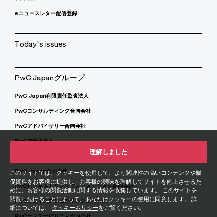
eニュースレター配信登録
Today's issues
PwC Japanグループ
PwC Japan有限責任監査法人
PwCコンサルティング合同会社
PwCアドバイザリー合同会社
PwC税理士法人
理解しました
PwC弁護士法人
PwC Japan合同会社
このサイトでは、クッキーを使用して、より関連性の高いコンテンツや販
促資料をお客様に提供し、お客様の興味を理解してサイトを向上させるた
PwCビジネストランスフォーメーション合同会社
めに、お客様の閲覧活動に関する情報を収集しています。 このサイトを
閲覧し続けることによって、あなたはクッキーの使用に同意します。 詳
PwCビジネスアシュアランス合同会社
細については、
クッキーポリシー
をご覧ください。
PwCサステナビリティ合同会社