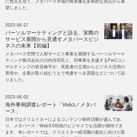
に焦点を当て、メタバース市場の将来像を多角的な視点から展
望しました。
2023-06-27
パーソルマーケティングと語る、実際の
サービス展開から見通すメタバースビジ
ネスの未来【前編】
メタバース空間で人材サービス事業を展開するパーソルマーケ
ティング株式会社の川内浩司氏と、同事業を支援するPwCコン
サルティングの岩花修平が、実践者の立場からビジネス活用の
実情や、企業が取り組むうえで考慮すべき課題などについて語
りました。
2023-06-02
海外事例調査レポート「Web3／メタバ
ース」
日本ではクリエイターによるコンテンツ制作活動が盛んであ
り、メタバース・Web3.0領域のビジネスでも活躍が期待でき
ます。本レポートでは、クリエイター経済圏の創出に向けた取