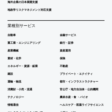
海外企業の日本展開支援
地政学リスクマネジメント対応支援
業種別サービス
自動車
金融サービス
重工業・エンジニアリング
銀行・証券
産業機械
資産運用
素材・化学
保険
エネルギー・資源・鉱業
不動産
建設
プライベート・エクイティ
運輸・物流
都市・インフラストラクチャー
消費財・小売・流通
官公庁・地方自治体・公的機関
テクノロジー
農林水産・食 ・バイオ
情報通信
ヘルスケア・医薬ライフサイエンス