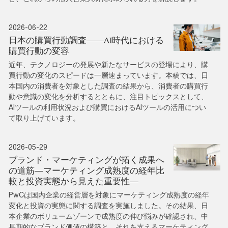
2026-06-22
日本の購買行動調査――AI時代における
購買行動の変容
近年、テクノロジーの発展や新たなサービスの登場により、購
買行動の変化のスピードは一層速まっています。本稿では、日
本国内の消費者を対象とした調査の結果から、消費者の購買行
動や意識の変化を分析するとともに、注目トピックスとして、
AIツールの利用状況および購買におけるAIツールの活用につい
て取り上げています。
2026-05-29
ブランド・マーケティングが拓く成果へ
の道筋―マーケティング成熟度の経年比
較と投資実態から見えた重要性―
PwCは国内企業の経営層を対象にマーケティング成熟度の経年
変化と投資の実態に関する調査を実施しました。その結果、日
本企業のボリュームゾーンで成熟度の伸び悩みが確認され、中
長期的なブランド価値の構築と、それを支えるマーケティング