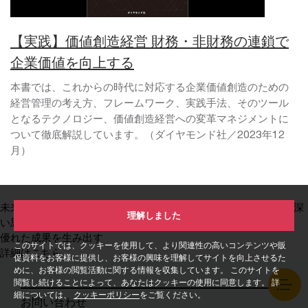
【実践】価値創造経営 財務・非財務の連鎖で
企業価値を向上する
本書では、これからの時代に対応する企業価値創造のための
経営管理の考え方、フレームワーク、実践手法、そのツール
となるテクノロジー、価値創造経営への変革マネジメントに
ついて徹底解説しています。（ダイヤモンド社／2023年12
月）
未来を拓く洞察と信頼できるテクノロジー
so you can
それが、深
理解しました
い思考と迅速な行動、
優れた成果を生み出す
このサイトでは、クッキーを使用して、より関連性の高いコンテンツや販
詳細はこちら
促資料をお客様に提供し、お客様の興味を理解してサイトを向上させるた
めに、お客様の閲覧活動に関する情報を収集しています。 このサイトを
閲覧し続けることによって、あなたはクッキーの使用に同意します。 詳
細については、
クッキーポリシー
をご覧ください。
お問い合わせ