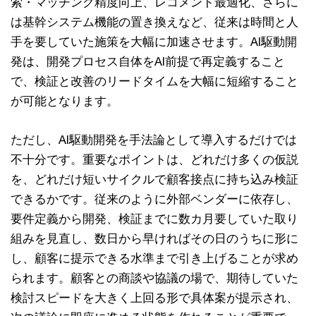
索・マッチング精度向上、レコメンド最適化、さらに
は基幹システム機能の置き換えなど、従来は時間と人
手を要していた施策を大幅に加速させます。AI駆動開
発は、開発プロセス自体をAI前提で再定義すること
で、検証と改善のリードタイムを大幅に短縮すること
が可能となります。
ただし、AI駆動開発を手法論として導入するだけでは
不十分です。重要なポイントは、どれだけ多くの仮説
を、どれだけ短いサイクルで顧客接点に持ち込み検証
できるかです。従来のように外部ベンダーに依存し、
要件定義から開発、検証までに数カ月要していた取り
組みを見直し、数日から早ければその日のうちに形に
し、顧客に提示できる水準まで引き上げることが求め
られます。顧客との商談や協議の場で、期待していた
検討スピードを大きく上回る形で具体案が提示され、