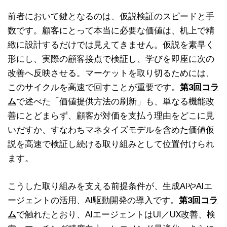
前者において鍵となるのは、仮説検証のスピードと手
数です。顧客にとって本当に必要な価値は、机上で精
緻に設計するだけでは見えてきません。仮説を素早く
形にし、実際の顧客接点で検証し、学びを即座に次の
改善へ反映させる。マーケットを取り切るためには、
このサイクルを高速で回すことが重要です。
第3回コラ
ム
で述べた「価値提供方法の刷新」も、単なる機能改
善にとどまらず、顧客が対価を支払う理由をどこに見
いだすか、すなわちマネタイズモデルを含めた価値仮
説を高速で検証し続ける取り組みとして位置付けられ
ます。
こうした取り組みを支える前提条件が、生成AIやAIエ
ージェントの活用、AI駆動開発の導入です。
第3回コラ
ム
で触れたとおり、AIエージェントはUI／UX改善、検