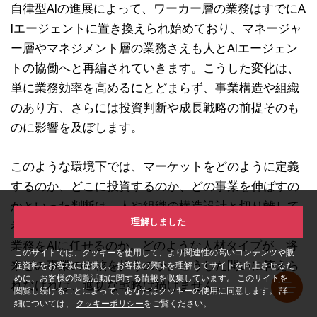
自律型AIの進展によって、ワーカー層の業務はすでにA
Iエージェントに置き換えられ始めており、マネージャ
ー層やマネジメント層の業務さえも人とAIエージェン
トの協働へと再編されていきます。こうした変化は、
単に業務効率を高めるにとどまらず、事業構造や組織
のあり方、さらには投資判断や成長戦略の前提そのも
のに影響を及ぼします。
このような環境下では、マーケットをどのように定義
するのか、どこに投資するのか、どの事業を伸ばすの
かといった判断は、人や組織の構造設計と切り離して
理解しました
考えることができません。どの業務を人が担い、どの
業務をAIに任せるのか。どのような人材タイプが、将
このサイトでは、クッキーを使用して、より関連性の高いコンテンツや販
来どの事業の中核を担うのか。こうした問いに答えら
促資料をお客様に提供し、お客様の興味を理解してサイトを向上させるた
めに、お客様の閲覧活動に関する情報を収集しています。 このサイトを
れなければ、適切な戦略は描けません。
閲覧し続けることによって、あなたはクッキーの使用に同意します。 詳
細については、
クッキーポリシー
をご覧ください。