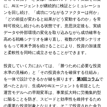
に、AIエージェントが継続的に検証とシミュレーショ
ンを回し続け、「成功につながるファクターは何か」
「どの前提が変わると結果がどう変動するのか」を常
時可視化し続けられる状態です。意思決定後も、実績
データや外部環境の変化を取り込みながら成功確率を
高める戦略シナリオを練り直し、複数の代替シナリオ
をもって将来予測を続けることにより、投資の加速度
と柔軟性を同時に成立させることができます。
投資していく力においては、「勝つために必要な投資
水準の見極め」と「その投資余力を確保する仕組み」
を一体で設計できるかが鍵を握ります。
第3回コラム
で
述べたとおり、生成AIやAIエージェントを前提とした
運営モデルへの早期変革は、事業拡大時に労働集約型
に陥ることを防ぎ、スピードと効率性を維持するため
の重要な投資対象となります。そこで投資された余力