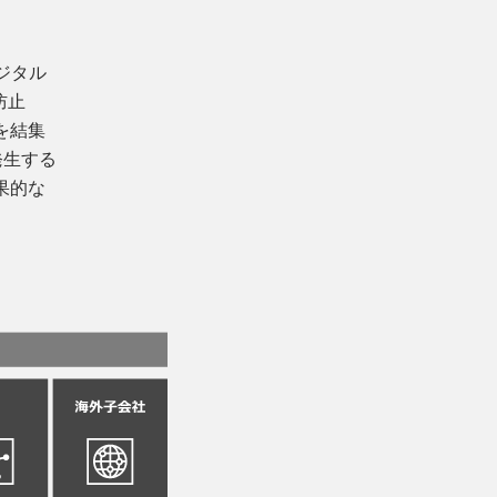
ジタル
防止
を結集
発生する
果的な