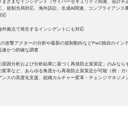
さまざまなインシデント（サイバーセキュリティ関連、会計不
正、規制当局対応、海外訴訟、生成AI関連、コンプライアンス
対応
海外拠点で発生するインシデントにも対応
以上の攻撃アクターの分析や最新の規制動向などPwC独自のイン
迅速かつ的確な調査
の原因分析および分析結果に基づく再発防止策策定」のみなら
の変革など、あらゆる角度から再発防止策策定が可能（例：ガ
アンスの高度化支援、組織カルチャー変革・チェンジマネジメ