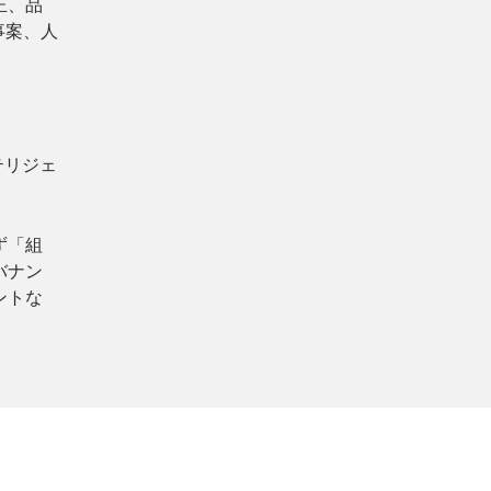
正、品
事案、人
テリジェ
ず「組
バナン
ントな