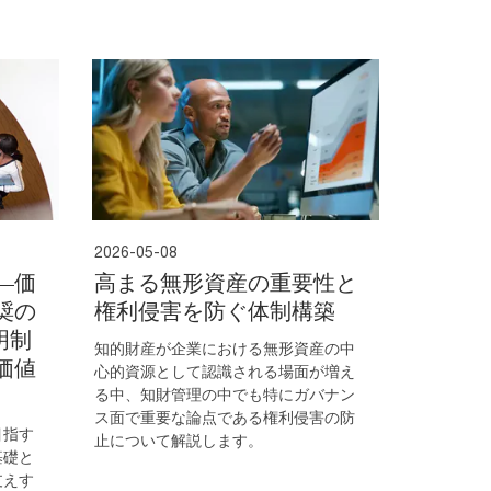
2026-05-08
―価
高まる無形資産の重要性と
奨の
権利侵害を防ぐ体制構築
明制
知的財産が企業における無形資産の中
価値
心的資源として認識される場面が増え
る中、知財管理の中でも特にガバナン
ス面で重要な論点である権利侵害の防
目指す
止について解説します。
基礎と
支えす