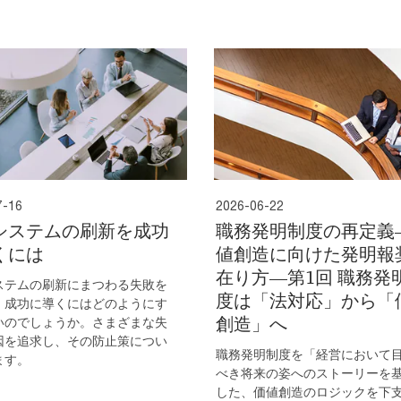
7-16
2026-06-22
システムの刷新を成功
職務発明制度の再定義
くには
値創造に向けた発明報
在り方―第1回 職務発
ステムの刷新にまつわる失敗を
度は「法対応」から「
、成功に導くにはどのようにす
創造」へ
いのでしょうか。さまざまな失
因を追求し、その防止策につい
職務発明制度を「経営において
ます。
べき将来の姿へのストーリーを
した、価値創造のロジックを下