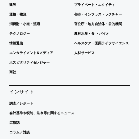
建設
プライベート・エクイティ
運輸・物流
都市・インフラストラクチャー
消費財・小売・流通
官公庁・地方自治体・公的機関
テクノロジー
農林水産・食 ・バイオ
情報通信
ヘルスケア・医薬ライフサイエンス
エンタテイメント&メディア
人材サービス
ホスピタリティ&レジャー
商社
インサイト
調査／レポート
会計基準や税制、法令等に関するニュース
広報誌
コラム／対談