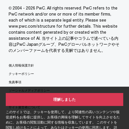
© 2004 - 2026 PwC. All rights reserved. PwC refers to the
PwC network and/or one or more of its member firms,
each of which is a separate legal entity. Please see
www.pwc.com/structure for further details. This website
contains content generated by or created with the
assistance of AI. 当サイト上の記事やコラムで述べている内
容はPwC Japanグループ、PwCグローバルネットワークやそ
のメンバーファームを代表する見解ではありません。
個人情報保護方針
クッキーポリシー
免責事項
ソーシャルメディアポリシー
特定商取引法に基づく表示
理解しました
サイト運営者について
このサイトでは、クッキーを使用して、より関連性の高いコンテンツや販
サイトマップ
促資料をお客様に提供し、お客様の興味を理解してサイトを向上させるた
めに、お客様の閲覧活動に関する情報を収集しています。 このサイトを
閲覧し続けることによって、あなたはクッキーの使用に同意します。 詳