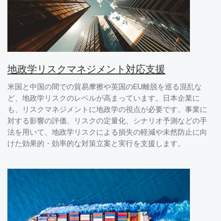
地政学リスクマネジメント対応支援
米国と中国の間での貿易摩擦や英国のEU離脱を巡る混乱な
ど、地政学リスクのレベルが高まっています。日本企業に
も、リスクマネジメントに地政学の視点が必要です。事業に
対する影響の評価、リスクの定量化、シナリオ予測などの手
法を用いて、地政学リスクによる損失の軽減や未然防止に向
けた効果的・効率的な対策立案と実行を支援します。