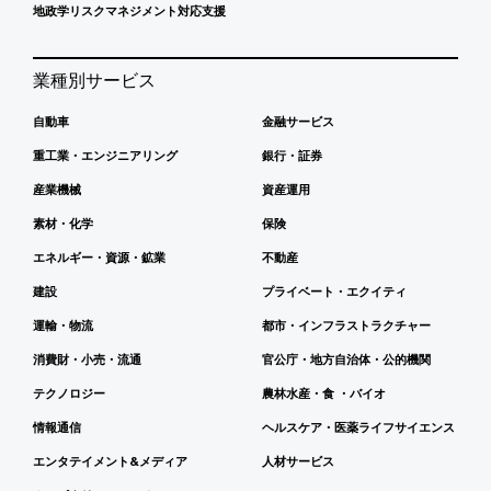
地政学リスクマネジメント対応支援
業種別サービス
自動車
金融サービス
重工業・エンジニアリング
銀行・証券
産業機械
資産運用
素材・化学
保険
エネルギー・資源・鉱業
不動産
建設
プライベート・エクイティ
運輸・物流
都市・インフラストラクチャー
消費財・小売・流通
官公庁・地方自治体・公的機関
テクノロジー
農林水産・食 ・バイオ
情報通信
ヘルスケア・医薬ライフサイエンス
エンタテイメント&メディア
人材サービス