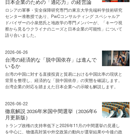
日本企業のための「適応力」の経営論
ロシアの軍事・安全保障研究専門の東京大学先端科学技術研究
センター准教授であり、PwCコンサルティング スペシャルア
ドバイザーの小泉悠氏と地政学の専門メンバーが、「キーウ視
察から見るウクライナのニーズと日本企業の可能性」について
語り合いました。
2026-06-26
台湾の経済的な「脱中国依存」は進んで
いるか
台湾の中国に対する直接投資と貿易における中国比率の現状と
背景を整理し、経済的な「脱中国依存」の実態を確認します。
台湾企業の対応を踏まえた日本企業への示唆も解説します。
2026-06-22
徹底解説 2026年米国中間選挙（2026年6
月更新版）
トランプ政権の支持率低下と2026年11月の中間選挙の見通し
を中心に、物価高対策や外交政策の動向が選挙結果や今後の政