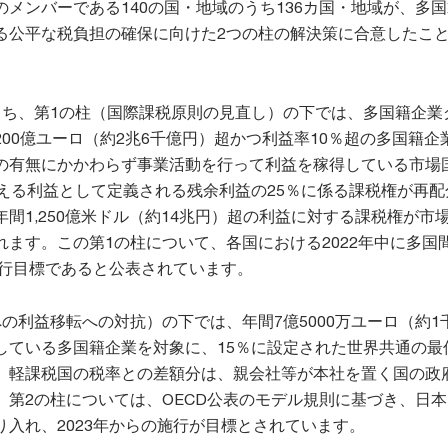
メンバーである140の国・地域のうち136カ国・地域が、多
る公平な税負担の確保に向けた2つの柱の解決策に合意したこ
うち、第1の柱（国際課税原則の見直し）の下では、多国籍企業
00億ユーロ（約2兆6千億円）超かつ利益率10％超の多国籍企
の有無にかかわらず事業活動を行って利益を稼得している市場
超える利益として定義される残余利益の25％に係る課税権が再配
間1,250億米ドル（約14兆円）超の利益に対する課税権が市
れます。この第1の柱について、各国における2022年中に多国
施行目標であると公表されています。
の利益移転への対抗）の下では、年間7億5000万ユーロ（約1
している多国籍企業を対象に、15％に設定された世界共通の最
。軽課税国の税率との差額分は、親会社等が本社を置く国の政
。第2の柱については、OECD公表のモデル規則に基づき、日
り入れ、2023年からの施行が目標とされています。