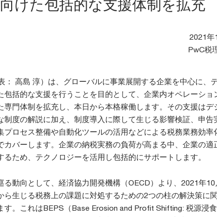
に向けた包括的な支援体制を拡充
2021年
PwC税
代表： 高島 淳）は、グローバルに事業展開する企業を中心に、
た包括的な支援を行うことを目的として、企業内オペレーショ
た専門体制を拡充し、本日から本格稼働します。その支援はデ
な制度の解説に加え、制度導入に際して生じる影響検証、申告
集プロセス整備や自動化ツールの活用などによる税務業務効率
でカバーします。企業の納税実務の負荷が高まる中、企業の適
するため、テクノロジーを活用し包括的にサポートします。
る動向として、経済協力開発機構（OECD）より、2021年10
から生じる税務上の課題に対処するための2つの柱の解決策に
はBEPS（Base Erosion and Profit Shifting: 税源