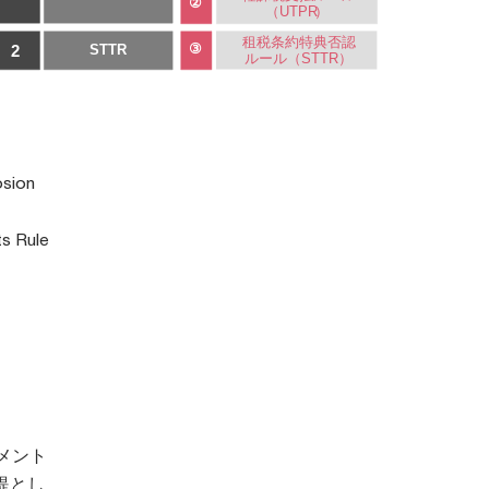
sion
s Rule
メント
提とし