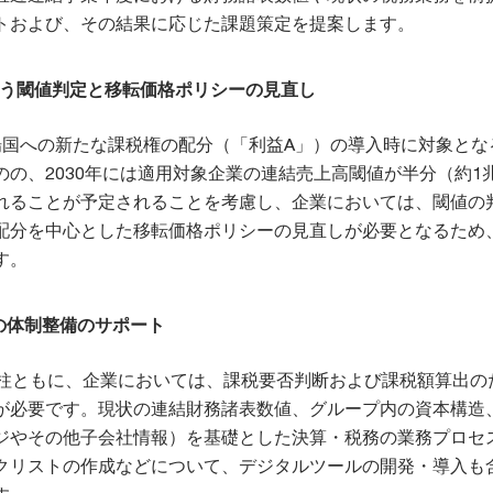
トおよび、その結果に応じた課題策定を提案します。
伴う閾値判定と移転価格ポリシーの見直し
場国への新たな課税権の配分（「利益A」）の導入時に対象とな
の、2030年には適用対象企業の連結売上高閾値が半分（約1
れることが予定されることを考慮し、企業においては、閾値の
配分を中心とした移転価格ポリシーの見直しが必要となるため
す。
の体制整備のサポート
の柱ともに、企業においては、課税要否判断および課税額算出の
が必要です。現状の連結財務諸表数値、グループ内の資本構造
ジやその他子会社情報）を基礎とした決算・税務の業務プロセ
クリストの作成などについて、デジタルツールの開発・導入も