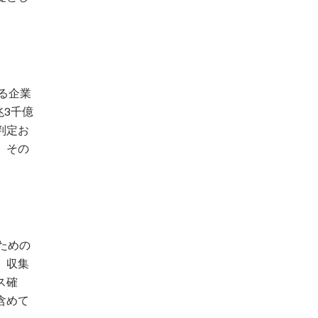
る企業
兆3千億
判定お
、その
ための
、収集
ス確
含めて