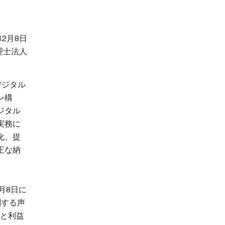
12月8日
理士法人
デジタル
ン構
ジタル
実務に
化、提
正な納
月8日に
関する声
浸食と利益