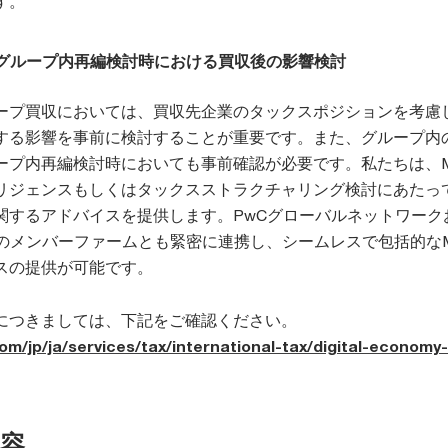
す。
びグループ内再編検討時における買収後の影響検討
ープ買収においては、買収先企業のタックスポジションを考慮
する影響を事前に検討することが重要です。また、グループ内
ープ内再編検討時においても事前確認が必要です。私たちは、M
リジェンスもしくはタックスストラクチャリング検討にあたっ
関するアドバイスを提供します。PwCグローバルネットワーク
ループのメンバーファームとも緊密に連携し、シームレスで包括的な
スの提供が可能です。
につきましては、下記をご確認ください。
m/jp/ja/services/tax/international-tax/digital-economy-
容