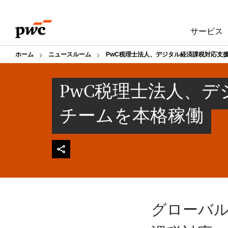
Skip
Skip
to
to
サービス
content
footer
ホーム
ニュースルーム
PwC税理士法人、デジタル経済課税対応支
PwC税理士法人、
チームを本格稼働
グローバ