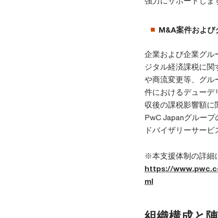
強力にサポートしま
M&A案件およ
企業および企業グル
ジタル経済課税に関
や商流変更等、グル
件におけるデューデ
収後の課税影響額に
PwC Japanグ
ドバイザリーサービ
※本支援体制の詳細
https://www.pwc.co
ml
組織構成と陣