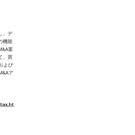
し、デ
の機能
&A案
て、買
および
M&Aア
tax.ht