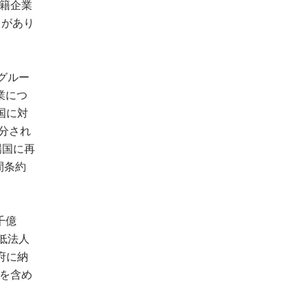
国籍企業
とがあり
グルー
業につ
国に対
分され
場国に再
間条約
千億
低法人
府に納
本を含め