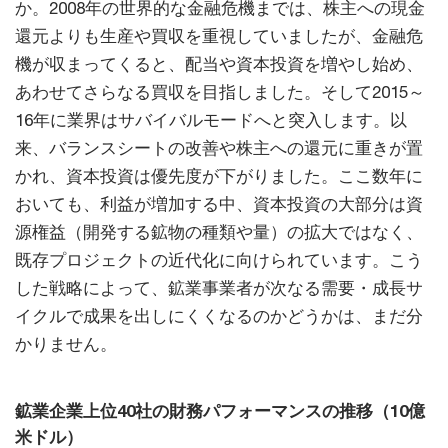
か。2008年の世界的な金融危機までは、株主への現金
還元よりも生産や買収を重視していましたが、金融危
機が収まってくると、配当や資本投資を増やし始め、
あわせてさらなる買収を目指しました。そして2015～
16年に業界はサバイバルモードへと突入します。以
来、バランスシートの改善や株主への還元に重きが置
かれ、資本投資は優先度が下がりました。ここ数年に
おいても、利益が増加する中、資本投資の大部分は資
源権益（開発する鉱物の種類や量）の拡大ではなく、
既存プロジェクトの近代化に向けられています。こう
した戦略によって、鉱業事業者が次なる需要・成長サ
イクルで成果を出しにくくなるのかどうかは、まだ分
かりません。
鉱業企業上位40社の財務パフォーマンスの推移（10億
米ドル）