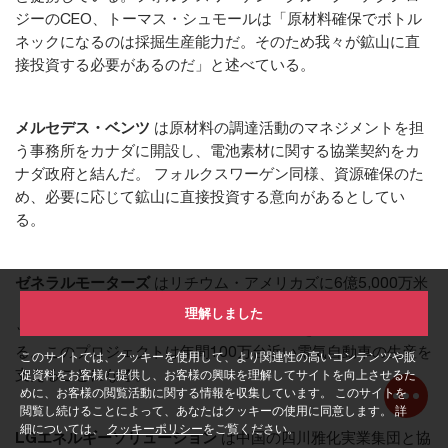
ジーのCEO、トーマス・シュモールは「原材料確保でボトル
ネックになるのは採掘生産能力だ。そのため我々が鉱山に直
接投資する必要があるのだ」と述べている。
メルセデス・ベンツ
は原材料の調達活動のマネジメントを担
う事務所をカナダに開設し、電池素材に関する協業契約をカ
ナダ政府と結んだ。 フォルクスワーゲン同様、資源確保のた
め、必要に応じて鉱山に直接投資する意向があるとしてい
る。
ゼネラルモーターズ
はリチウム・アメリカズに6億5,000万米
ドルを出資し、米国最大規模のリチウム資源供給源であるサ
理解しました
ッカーパス・リチウムプロジェクトの開発を加速させてい
る。このプロジェクトは年間100万台近い電気自動車の生産を
このサイトでは、クッキーを使用して、より関連性の高いコンテンツや販
支えることになる。
促資料をお客様に提供し、お客様の興味を理解してサイトを向上させるた
めに、お客様の閲覧活動に関する情報を収集しています。 このサイトを
閲覧し続けることによって、あなたはクッキーの使用に同意します。 詳
細については、
クッキーポリシー
をご覧ください。
LGエネルギーソリューション
は中国の四川雅化実業集団と協