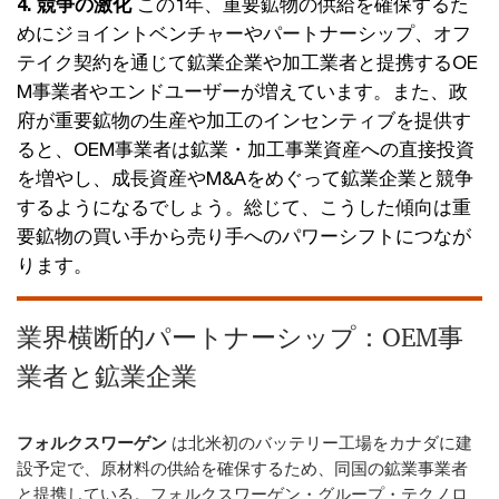
4. 競争の激化
この1年、重要鉱物の供給を確保するた
めにジョイントベンチャーやパートナーシップ、オフ
テイク契約を通じて鉱業企業や加工業者と提携するOE
M事業者やエンドユーザーが増えています。また、政
府が重要鉱物の生産や加工のインセンティブを提供す
ると、OEM事業者は鉱業・加工事業資産への直接投資
を増やし、成長資産やM&Aをめぐって鉱業企業と競争
するようになるでしょう。総じて、こうした傾向は重
要鉱物の買い手から売り手へのパワーシフトにつなが
ります。
業界横断的パートナーシップ：OEM事
業者と鉱業企業
フォルクスワーゲン
は北米初のバッテリー工場をカナダに建
設予定で、原材料の供給を確保するため、同国の鉱業事業者
と提携している。フォルクスワーゲン・グループ・テクノロ