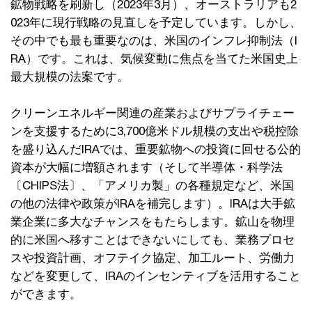
鉱物戦略を刷新し（2023年3月）、オーストラリアも2
023年に現行戦略の見直しを予定しています。しかし、
その中でも最も重要なのは、米国のインフレ抑制法（I
RA）です。これは、気候変動に焦点を当てた米国史上
最大規模の法案です。
クリーンエネルギー関連の産業およびサプライチェー
ンを支援するために3,700億米ドル規模の支出や税控除
を盛り込んだIRAでは、重要鉱物への投資に回せる公的
資本が大幅に増額されます（そして半導体・科学法
〔CHIPS法〕、「アメリカ製」の各種規定など、米国
の他の法律や政策がIRAを補完します）。IRAは大手鉱
業企業に多大なチャンスをもたらします。鉱山を物理
的に米国へ移すことはできないにしても、業務プロセ
スや投資計画、オフテイク協定、加工ルート、労働力
などを変更して、IRAのインセンティブを活用すること
ができます。