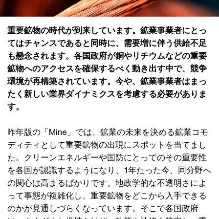
重要鉱物の時代が到来しています。鉱業事業者にとっ
てはチャンスであると同時に、需要増に伴う供給不足
も懸念されます。各国政府が銅やリチウムなどの重要
鉱物へのアクセスを確保するべく動き出す中で、競争
環境が再構築されています。今や、鉱業事業者はまっ
たく新しい業界ダイナミクスを考慮する必要がありま
す。
昨年版の「Mine」では、鉱業の未来を決める鉱業コモ
ディティとして重要鉱物の出現にスポットを当てまし
た。クリーンエネルギーや国防にとってのその重要性
を各国が認識するようになり、1年たった今、同分野へ
の関心は高まるばかりです。地政学的な不透明さによ
って事態が複雑化し、重要鉱物をどこから入手できる
のかが見通しづらくなっています。そこで各国政府