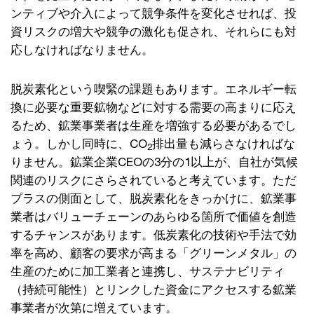
ンティブや介入によって競争条件を変化させれば、投
資リスクの増大や競争の激化も促され、それらにも対
応しなければなりません。
脱炭素化という喫緊の課題もあります。エネルギー転
換に必要な重要鉱物などに対する需要の高まりに応え
るため、鉱業事業者は生産を増強する必要があるでし
ょう。しかし同時に、CO
排出量も減らさなければな
2
りません。鉱業企業CEOの3分の1以上が、自社が気候
関連のリスクにさらされていると考えています。ただ
プラスの側面として、脱炭素化をきっかけに、鉱業事
業者はバリューチェーンのあらゆる箇所で価値を創造
するチャンスがあります。低炭素化の技術や手法で効
率を高め、顧客の要求が高まる「グリーンメタル」の
生産のために加工業者と連携し、サステナビリティ
（持続可能性）とリンクした資金にアクセスする鉱業
事業者が次第に増えています。