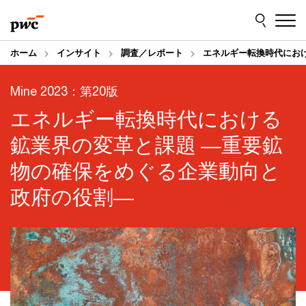
Skip
Skip
to
to
content
footer
ホーム
インサイト
調査／レポート
エネルギー転換時代にお
Mine 2023：第20版
エネルギー転換時代における
鉱業界の変革と課題 ―重要鉱
物の確保をめぐる企業動向と
政府の役割―