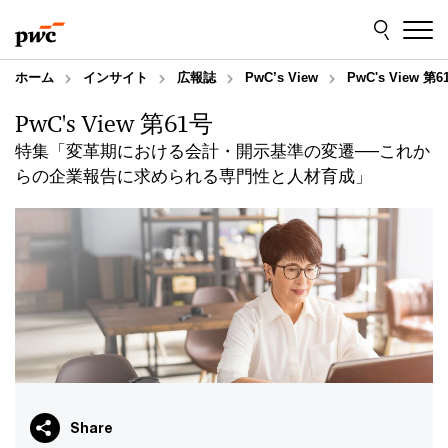
Skip
Skip
to
to
content
footer
ホーム
インサイト
広報誌
PwC’s View
PwC's Vi
PwC's View 第61号
特集「変革期における会計・開示基準の変遷──これか
らの企業報告に求められる専門性と人材育成」
Share