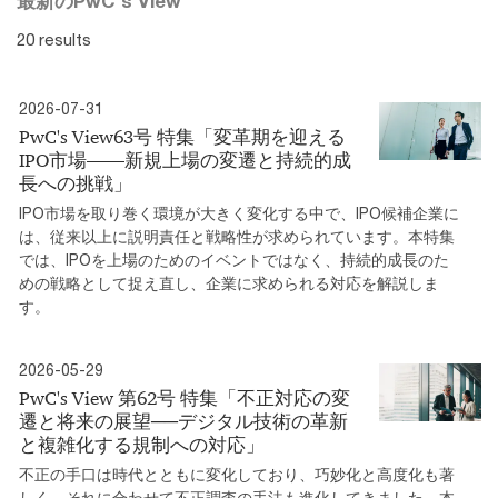
最新のPwC's View
20 results
2026-07-31
PwC's View63号 特集「変革期を迎える
IPO市場――新規上場の変遷と持続的成
長への挑戦」
IPO市場を取り巻く環境が大きく変化する中で、IPO候補企業に
は、従来以上に説明責任と戦略性が求められています。本特集
では、IPOを上場のためのイベントではなく、持続的成長のた
めの戦略として捉え直し、企業に求められる対応を解説しま
す。
2026-05-29
PwC's View 第62号 特集「不正対応の変
遷と将来の展望──デジタル技術の革新
と複雑化する規制への対応」
不正の手口は時代とともに変化しており、巧妙化と高度化も著
しく、それに合わせて不正調査の手法も進化してきました。本