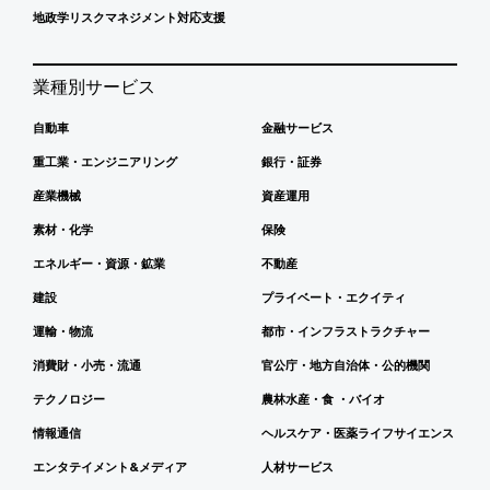
地政学リスクマネジメント対応支援
業種別サービス
自動車
金融サービス
重工業・エンジニアリング
銀行・証券
産業機械
資産運用
素材・化学
保険
エネルギー・資源・鉱業
不動産
建設
プライベート・エクイティ
運輸・物流
都市・インフラストラクチャー
消費財・小売・流通
官公庁・地方自治体・公的機関
テクノロジー
農林水産・食 ・バイオ
情報通信
ヘルスケア・医薬ライフサイエンス
エンタテイメント&メディア
人材サービス