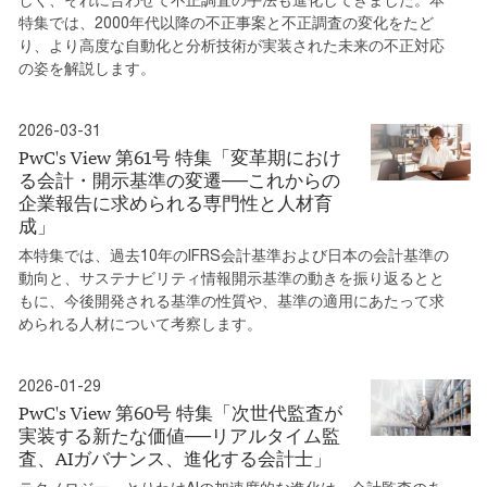
特集では、2000年代以降の不正事案と不正調査の変化をたど
り、より高度な自動化と分析技術が実装された未来の不正対応
の姿を解説します。
2026-03-31
PwC's View 第61号 特集「変革期におけ
る会計・開示基準の変遷──これからの
企業報告に求められる専門性と人材育
成」
本特集では、過去10年のIFRS会計基準および日本の会計基準の
動向と、サステナビリティ情報開示基準の動きを振り返るとと
もに、今後開発される基準の性質や、基準の適用にあたって求
められる人材について考察します。
2026-01-29
PwC's View 第60号 特集「次世代監査が
実装する新たな価値──リアルタイム監
査、AIガバナンス、進化する会計士」