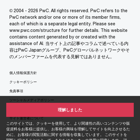
© 2004 - 2026 PwC. All rights reserved. PwC refers to the
PwC network and/or one or more of its member firms,
each of which is a separate legal entity. Please see
www.pwc.com/structure for further details. This website
contains content generated by or created with the
assistance of AI. 当サイト上の記事やコラムで述べている内
容はPwC Japanグループ、PwCグローバルネットワークやそ
のメンバーファームを代表する見解ではありません。
個人情報保護方針
クッキーポリシー
免責事項
ソーシャルメディアポリシー
特定商取引法に基づく表示
理解しました
サイト運営者について
このサイトでは、クッキーを使用して、より関連性の高いコンテンツや販
サイトマップ
促資料をお客様に提供し、お客様の興味を理解してサイトを向上させるた
めに、お客様の閲覧活動に関する情報を収集しています。 このサイトを