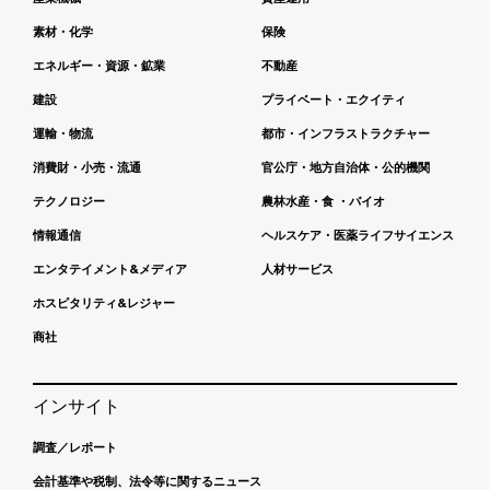
素材・化学
保険
エネルギー・資源・鉱業
不動産
建設
プライベート・エクイティ
運輸・物流
都市・インフラストラクチャー
消費財・小売・流通
官公庁・地方自治体・公的機関
テクノロジー
農林水産・食 ・バイオ
情報通信
ヘルスケア・医薬ライフサイエンス
エンタテイメント&メディア
人材サービス
ホスピタリティ&レジャー
商社
インサイト
調査／レポート
会計基準や税制、法令等に関するニュース