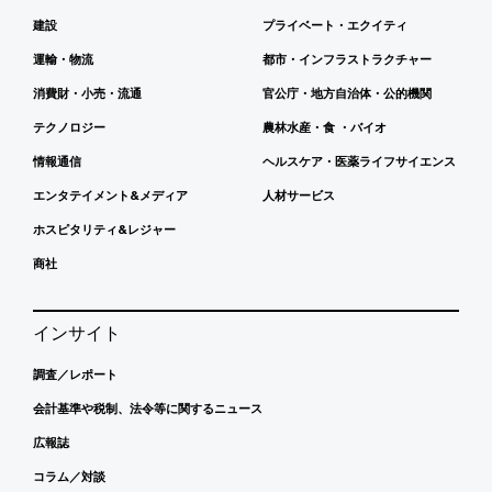
建設
プライベート・エクイティ
運輸・物流
都市・インフラストラクチャー
消費財・小売・流通
官公庁・地方自治体・公的機関
テクノロジー
農林水産・食 ・バイオ
情報通信
ヘルスケア・医薬ライフサイエンス
エンタテイメント&メディア
人材サービス
ホスピタリティ&レジャー
商社
インサイト
調査／レポート
会計基準や税制、法令等に関するニュース
広報誌
コラム／対談