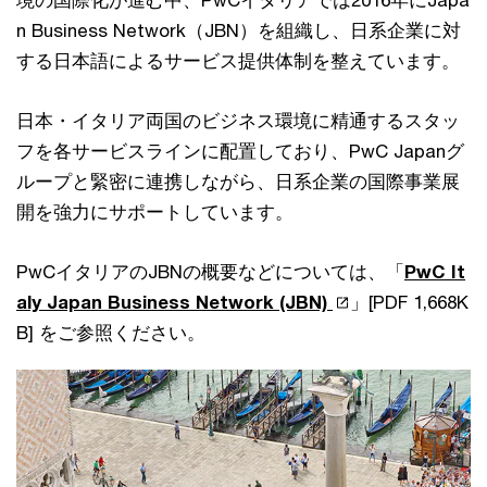
境の国際化が進む中、PwCイタリアでは2016年にJapa
n Business Network（JBN）を組織し、日系企業に対
する日本語によるサービス提供体制を整えています。
日本・イタリア両国のビジネス環境に精通するスタッ
フを各サービスラインに配置しており、PwC Japanグ
ループと緊密に連携しながら、日系企業の国際事業展
開を強力にサポートしています。
PwCイタリアのJBNの概要などについては、「
PwC It
aly Japan Business Network (JBN)
」[PDF 1,668K
B] をご参照ください。