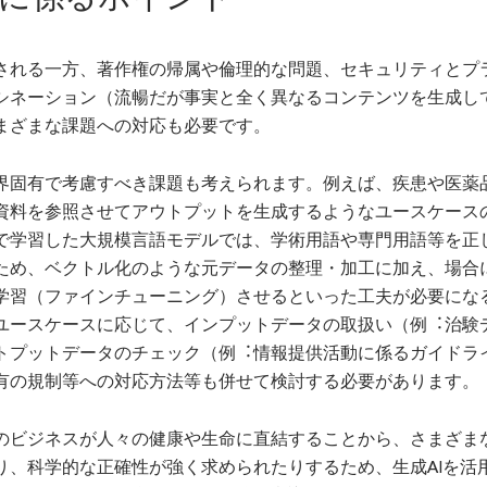
される一方、著作権の帰属や倫理的な問題、セキュリティとプ
シネーション（流暢だが事実と全く異なるコンテンツを生成し
まざまな課題への対応も必要です。
界固有で考慮すべき課題も考えられます。例えば、疾患や医薬
資料を参照させてアウトプットを生成するようなユースケース
で学習した大規模言語モデルでは、学術用語や専門用語等を正
ため、ベクトル化のような元データの整理・加工に加え、場合
学習（ファインチューニング）させるといった工夫が必要にな
ユースケースに応じて、インプットデータの取扱い（例︓治験
トプットデータのチェック（例︓情報提供活動に係るガイドラ
有の規制等への対応方法等も併せて検討する必要があります。
のビジネスが人々の健康や生命に直結することから、さまざま
り、科学的な正確性が強く求められたりするため、生成AIを活