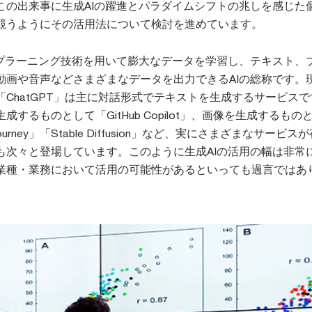
この出来事に生成AIの躍進とパラダイムシフトの兆しを感じた
競うようにその活用法について検討を進めています。
ープラーニング技術を用いて膨大なデータを学習し、テキスト、
動画や音声などさまざまなデータを出力できるAIの総称です。
ChatGPT」は主に対話形式でテキストを生成するサービス
するものとして「GitHub Copilot」、画像を生成するもの
journey」「Stable Diffusion」など、実にさまざまなサービス
も次々と登場しています。このように生成AIの活用の幅は非常
業種・業務において活用の可能性があるといっても過言ではあ