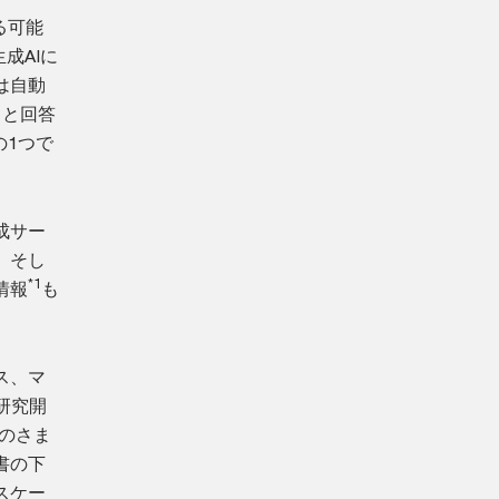
る可能
成AIに
は自動
」と回答
の1つで
成サー
。そし
*1
情報
も
ス、マ
研究開
のさま
書の下
スケー