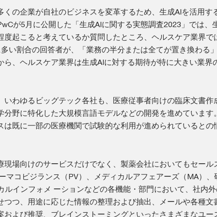
多くの企業が自社のビジネスを変革するため、生成AIを活用す
wCが5月に公開した「生成AIに関する実態調査2023」では、生
程度起こると考えているか質問したところ、ヘルスケア業界で
に多い割合の回答者が、「業務の半分または全てが置き換わる
から、ヘルスケア業界は生成AIに対する期待が特に大きい業界
。
、いわゆるビッグテック各社も、医療従事者向けの臨床文書作
学分野に特化した大規模言語モデルなどの開発を進めています
スは既に一部の医療機関で試験的な利用が進められているとの
療現場向けのサービスだけでなく、製薬会社においてもセール
ァーマコビジランス（PV）、メディカルアフェアーズ（MA）、
ィカルインフォメ ーションなどの各機能・部門において、社内外
せつつ、用途に応じた情報の整理および抽出、メールや各種文
案および推奨、ブレインストーミングといったさまざまなユー