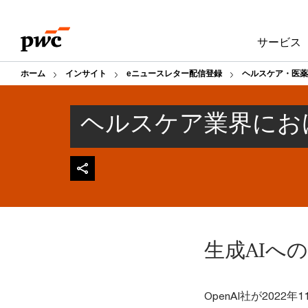
Skip
Skip
to
to
サービス
content
footer
ホーム
インサイト
eニュースレター配信登録
ヘルスケア・医薬
ヘルスケア業界にお
生成AIへ
OpenAI社が202