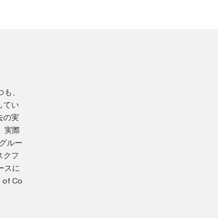
つも、
してい
去の実
、実際
nグルー
スクフ
ースに
f Co