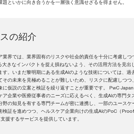
課題といかに向き合うかを一層強く意識せざるを得ません。
ビスの紹介
ア業界では、業界固有のリスクや社会的責任を十分に考慮しつ
うる大きなインパクトを捉え損ねないよう、その活用方法を見出
ます。いまだ黎明期にある生成AIのような技術については、過
てその未来を見極めることが難しいため、リスクに配慮しつつ
に仮説の立案と検証を繰り返すことが重要です。 PwC Japa
ケア企業や医療従事者のニーズに応えるべく、生成AIの専門タ
分野の知見を有する専門チームが密に連携し、一部のユースケ
証を進めつつ、ヘルスケア企業向けの生成AIのPoC（Proof o
）を支援するサービスを提供しています。