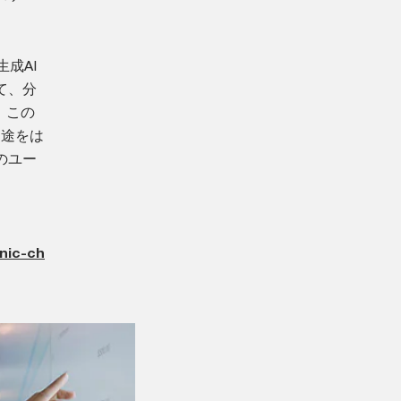
成AI
て、分
。この
用途をは
のユー
nic-ch