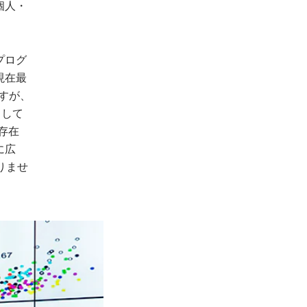
個人・
プログ
現在最
ですが、
として
が存在
に広
りませ