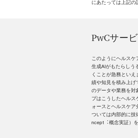
にあたっては上記の
PwCサー
このようにヘルスケ
生成AIがもたらし
くことが急務といえ
績や知見を積み上げ
のデータや業務を対象
プはこうしたヘルス
ォースとヘルスケア
ついては内部的に技術検
ncept︓概念実証