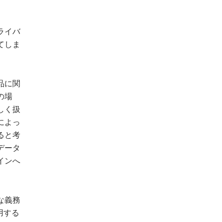
ライバ
てしま
品に関
の場
しく扱
によっ
ると考
データ
インへ
な義務
用する