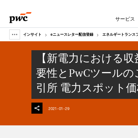
Skip
Skip
to
to
サービス
content
footer
インサイト
eニュースレター配信登録
エネルギートランス
Show
full
【新電力における収
breadcrumb
要性とPwCツール
引所 電力スポット
2021-01-29