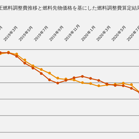
圧燃料調整費推移と燃料先物価格を基にした燃料調整費算定結