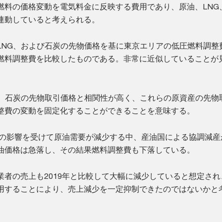
燃料の価格変動を電気料金に反映する費用であり、原油、LNG
連動していると考えられる。
LNG、および石炭の先物価格を基に東京エリアの低圧燃料調整
燃料調整費を比較したものである。非常に近似していることが
G、石炭の先物取引価格と相関性が高く、これらの原資産の先物
整費の変動を固定化することができることを意味する。
ロナの影響を受けて原油需要が減少する中、産油国による協調減産
油価格は急落し、その結果燃料調整費も下落している。
業者の売上も2019年と比較して大幅に減少していると想定され
用することにより、売上減少を一定抑制できたのではないかと