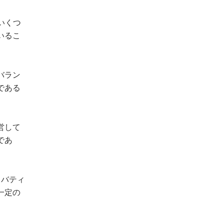
いくつ
いるこ
バラン
である
営して
であ
リバティ
一定の