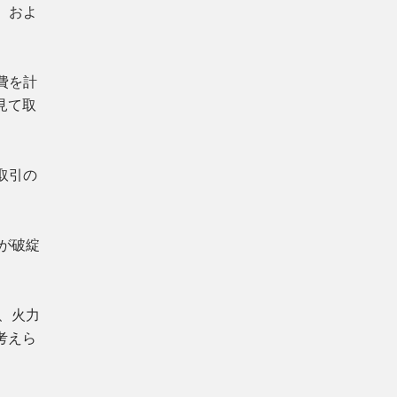
、およ
費を計
見て取
取引の
が破綻
、火力
考えら