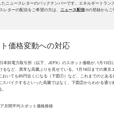
配信したニュースレターのバックナンバーです。エネルギートラン
ースレターの配信をご希望の方は、
ニュース配信
の登録からご
ット価格変動への対応
日本卸電力取引所（以下、JEPX）のスポット価格が, 1月13日に
つけるなど、異常な高騰ぶりを見せている。1月18日までの東京
においても85円近くになる（下図①）など、これまでのとある
にスパイクするといった高騰ではなく、下図②からわかる通り
る。
リア月間平均スポット価格推移