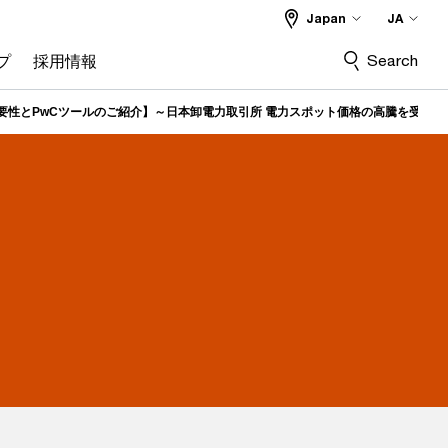
Japan
JA
Search
プ
採用情報
要性とPwCツールのご紹介】～日本卸電力取引所 電力スポット価格の高騰を受けて