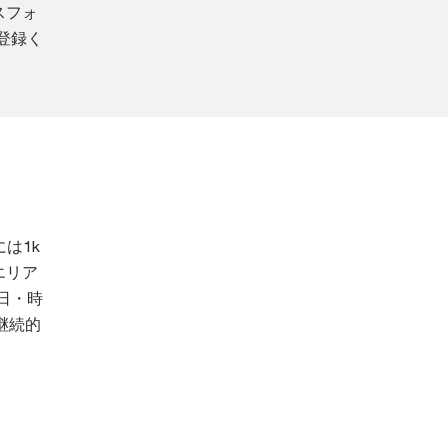
スフォ
登録く
は1k
エリア
日・時
継続的