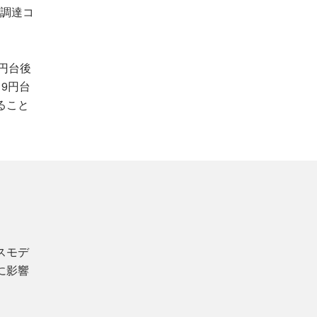
の調達コ
。
9円台後
9円台
ること
スモデ
に影響