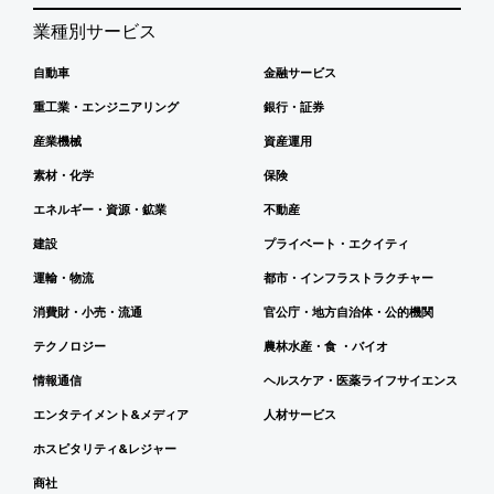
業種別サービス
自動車
金融サービス
重工業・エンジニアリング
銀行・証券
産業機械
資産運用
素材・化学
保険
エネルギー・資源・鉱業
不動産
建設
プライベート・エクイティ
運輸・物流
都市・インフラストラクチャー
消費財・小売・流通
官公庁・地方自治体・公的機関
テクノロジー
農林水産・食 ・バイオ
情報通信
ヘルスケア・医薬ライフサイエンス
エンタテイメント&メディア
人材サービス
ホスピタリティ&レジャー
商社