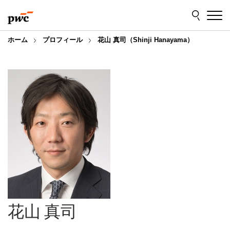
Skip
Skip
to
to
content
footer
ホーム
プロフィール
花山 真司（Shinji Hanayama）
花山 真司