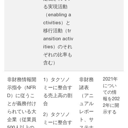
る実現活動
（enabling a
ctivities）と
移行活動（tr
ansition activ
ities）のそれ
ぞれの比率も
含む）
2021年
非財務情報開
1）タクソノ
非財務
につい
示指令（NFR
ミーに整合す
諸表
ての情
D）に従うこ
る売上高の割
（アニ
報を202
とが義務付け
合
ュアル
2年に開
られている大
レポー
示する
2）タクソノ
企業（従業員
ト、サ
ミーに整合す
500人以上の
ステナ