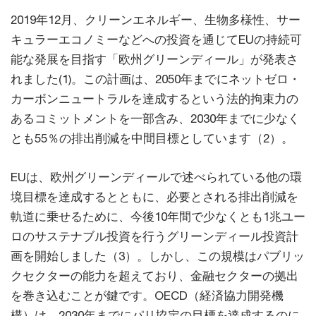
2019年12月、クリーンエネルギー、生物多様性、サー
キュラーエコノミーなどへの投資を通じてEUの持続可
能な発展を目指す「欧州グリーンディール」が発表さ
れました(1)。この計画は、2050年までにネットゼロ・
カーボンニュートラルを達成するという法的拘束力の
あるコミットメントを一部含み、2030年までに少なく
とも55％の排出削減を中間目標としています（2）。
EUは、欧州グリーンディールで述べられている他の環
境目標を達成するとともに、必要とされる排出削減を
軌道に乗せるために、今後10年間で少なくとも1兆ユー
ロのサステナブル投資を行うグリーンディール投資計
画を開始しました（3）。しかし、この規模はパブリッ
クセクターの能力を超えており、金融セクターの拠出
を巻き込むことが鍵です。OECD（経済協力開発機
構）は、2030年までにパリ協定の目標を達成するのに