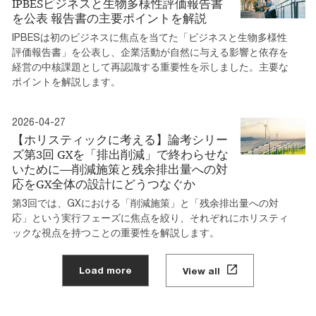
IPBESビジネスと生物多様性評価報告書
を公表 報告書の主要ポイントを解説
IPBESは初のビジネスに焦点を当てた「ビジネスと生物多様性
評価報告書」を公表し、企業活動が自然に与える影響と依存を
経営の中核課題として再認識する重要性を示しました。主要な
ポイントを解説します。
2026-04-27
【ホリスティックに考える】論考シリー
ズ第3回 GXを「排出削減」で終わらせな
いために―削減施策と残余排出量への対
応をGX全体の設計にどうつなぐか
第3回では、GXにおける「削減施策」と「残余排出量への対
応」という実行フェーズに焦点を絞り、それぞれにホリスティ
ックな視点を持つことの重要性を解説します。
Load more
View all