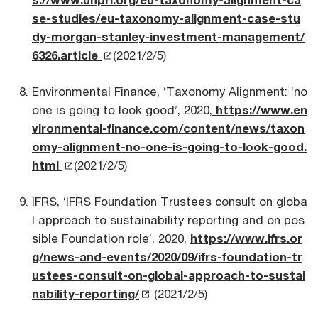
se-studies/eu-taxonomy-alignment-case-stu
dy-morgan-stanley-investment-management/
6326.article
(2021/2/5)
Environmental Finance, ‘Taxonomy Alignment: ‘no
one is going to look good’, 2020,
https://www.en
vironmental-finance.com/content/news/taxon
omy-alignment-no-one-is-going-to-look-good.
html
(2021/2/5)
IFRS, ‘IFRS Foundation Trustees consult on globa
l approach to sustainability reporting and on pos
sible Foundation role’, 2020,
https://www.ifrs.or
g/news-and-events/2020/09/ifrs-foundation-tr
ustees-consult-on-global-approach-to-sustai
nability-reporting/
(2021/2/5)