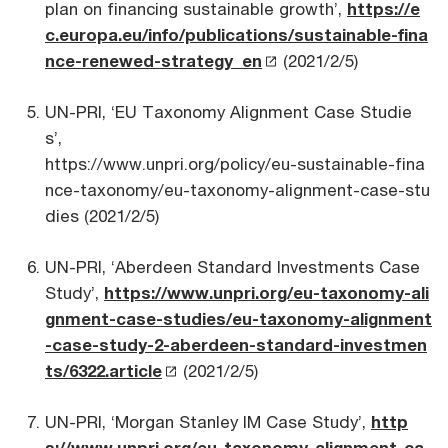
plan on financing sustainable growth’,
https://e
c.europa.eu/info/publications/sustainable-fina
nce-renewed-strategy_en
(2021/2/5)
UN-PRI, ‘EU Taxonomy Alignment Case Studie
s’,
https://www.unpri.org/policy/eu-sustainable-fina
nce-taxonomy/eu-taxonomy-alignment-case-stu
dies (2021/2/5)
UN-PRI, ‘Aberdeen Standard Investments Case
Study’,
https://www.unpri.org/eu-taxonomy-ali
gnment-case-studies/eu-taxonomy-alignment
-case-study-2-aberdeen-standard-investmen
ts/6322.article
(2021/2/5)
UN-PRI, ‘Morgan Stanley IM Case Study’,
http
s://www.unpri.org/eu-taxonomy-alignment-ca