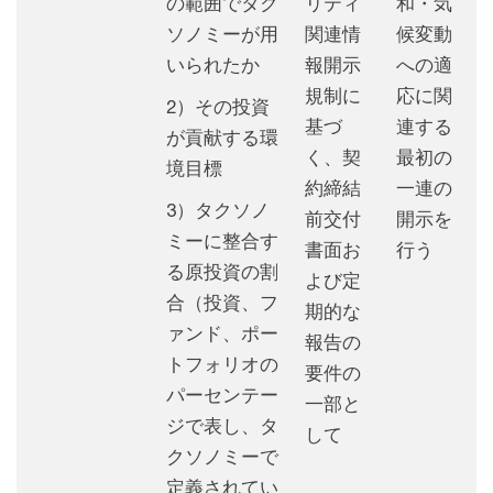
の範囲でタク
リティ
和・気
ソノミーが用
関連情
候変動
いられたか
報開示
への適
規制に
応に関
2）その投資
基づ
連する
が貢献する環
く、契
最初の
境目標
約締結
一連の
3）タクソノ
前交付
開示を
ミーに整合す
書面お
行う
る原投資の割
よび定
合（投資、フ
期的な
ァンド、ポー
報告の
トフォリオの
要件の
パーセンテー
一部と
ジで表し、タ
して
クソノミーで
定義されてい