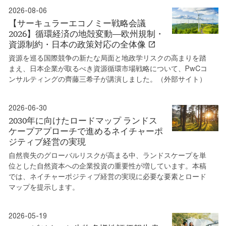
2026-08-06
【サーキュラーエコノミー戦略会議
2026】循環経済の地殻変動―欧州規制・
資源制約・日本の政策対応の全体像
資源を巡る国際競争の新たな局面と地政学リスクの高まりを踏
まえ、日本企業が取るべき資源循環市場戦略について、PwCコ
ンサルティングの齊藤三希子が講演しました。（外部サイト）
2026-06-30
2030年に向けたロードマップ ランドス
ケープアプローチで進めるネイチャーポ
ジティブ経営の実現
自然喪失のグローバルリスクが高まる中、ランドスケープを単
位とした自然資本への企業投資の重要性が増しています。本稿
では、ネイチャーポジティブ経営の実現に必要な要素とロード
マップを提示します。
2026-05-19