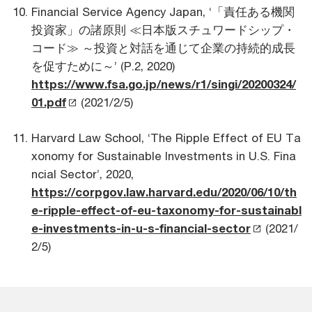
Financial Service Agency Japan, ‘「責任ある機関
投資家」の諸原則 ≪日本版スチュワードシップ・
コード≫ ～投資と対話を通じて企業の持続的成長
を促すために～’ (P.2, 2020)
https://www.fsa.go.jp/news/r1/singi/20200324/
01.pdf
(2021/2/5)
Harvard Law School, ‘The Ripple Effect of EU Ta
xonomy for Sustainable Investments in U.S. Fina
ncial Sector’, 2020,
https://corpgov.law.harvard.edu/2020/06/10/th
e-ripple-effect-of-eu-taxonomy-for-sustainabl
e-investments-in-u-s-financial-sector
(2021/
2/5)