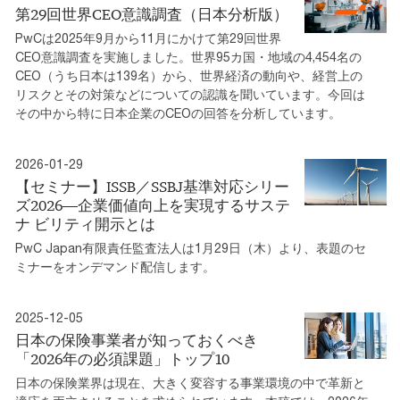
第29回世界CEO意識調査（日本分析版）
PwCは2025年9月から11月にかけて第29回世界
CEO意識調査を実施しました。世界95カ国・地域の4,454名の
CEO（うち日本は139名）から、世界経済の動向や、経営上の
リスクとその対策などについての認識を聞いています。今回は
その中から特に日本企業のCEOの回答を分析しています。
2026-01-29
【セミナー】ISSB／SSBJ基準対応シリー
ズ2026―企業価値向上を実現するサステ
ナ ビリティ開示とは
PwC Japan有限責任監査法人は1月29日（木）より、表題のセ
ミナーをオンデマンド配信します。
2025-12-05
日本の保険事業者が知っておくべき
「2026年の必須課題」トップ10
日本の保険業界は現在、大きく変容する事業環境の中で革新と