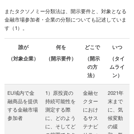
またタクソノミー分類法は、開示要件と、対象となる
金融市場参加者・企業の分類についても記述していま
す（1）。
誰が
何を
どこで
いつ
（対象企業）
（開示要件）
（開示
（タイ
の方
ムライ
法）
ン）
EU域内で金
1）原投資の
金融セ
2021年
融商品を提供
持続可能性を
クター
末まで
する金融市場
測定する際
におけ
に、気
参加者
に、どのよう
るサス
候変動
に、そしてど
テナビ
の緩