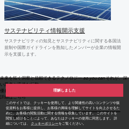
サステナビリティ情報開示支援
サステナビリティの知見とサステナビリティに関する各国法
規制や国際ガイドラインを熟知したメンバーが企業の情報開
示を支援します。
未来を拓く洞察と信頼できるテクノロジー
so you can
それが、深
い思考と迅速な行動、
理解しました
優れた成果を生み出す
詳細はこちら
このサイトでは、クッキーを使用して、より関連性の高いコンテンツや販
促資料をお客様に提供し、お客様の興味を理解してサイトを向上させるた
めに、お客様の閲覧活動に関する情報を収集しています。 このサイトを
お問い合わせ
閲覧し続けることによって、あなたはクッキーの使用に同意します。 詳
細については、
クッキーポリシー
をご覧ください。