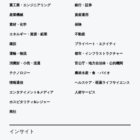
重工業・エンジニアリング
銀行・証券
産業機械
資産運用
素材・化学
保険
エネルギー・資源・鉱業
不動産
建設
プライベート・エクイティ
運輸・物流
都市・インフラストラクチャー
消費財・小売・流通
官公庁・地方自治体・公的機関
テクノロジー
農林水産・食 ・バイオ
情報通信
ヘルスケア・医薬ライフサイエンス
エンタテイメント&メディア
人材サービス
ホスピタリティ&レジャー
商社
インサイト