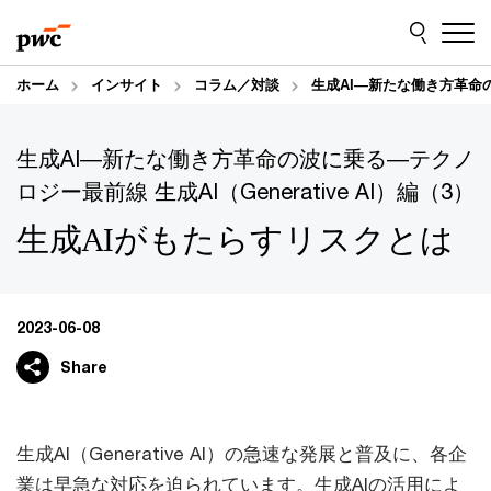
Skip
Skip
to
to
content
footer
ホーム
インサイト
コラム／対談
生成AI―新たな働き方革命の波
生成AI―新たな働き方革命の波に乗る―テクノ
ロジー最前線 生成AI（Generative AI）編（3）
生成AIがもたらすリスクとは
2023-06-08
Share
生成AI（Generative AI）の急速な発展と普及に、各企
業は早急な対応を迫られています。生成AIの活用によ