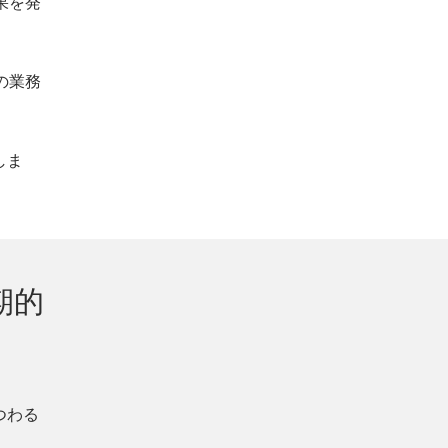
果を発
の業務
しま
期的
つわる