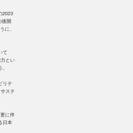
の2023
の後開
うに、
いて
能力とい
う。
ビリテ
、サステ
変更に伴
る日本