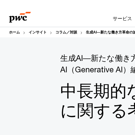
Skip
Skip
to
to
サービス
content
footer
ホーム
インサイト
コラム／対談
生成AI―新たな働き方革命の波に
生成AI―新たな働き
AI（Generative AI
中長期的
に関する