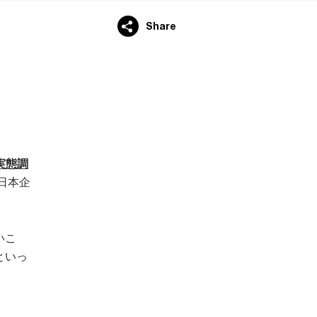
Share
実態調
日本企
いこ
といっ