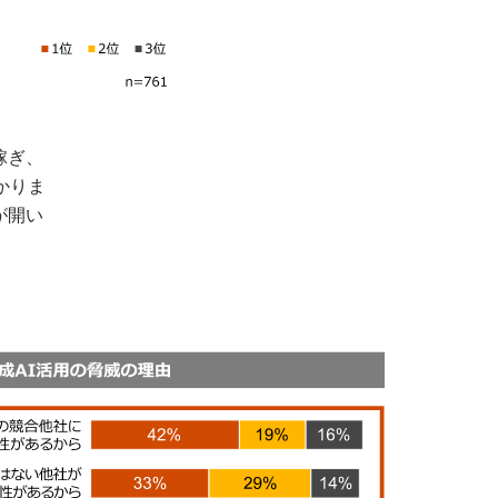
稼ぎ、
かりま
が開い