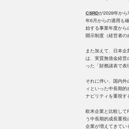
CSRD
が2028年か
年6月からの適用も
始する事業年度から
開示制度（経営者の
また加えて、日本企
は、実質無借金経営
った「財務諸表で表
それに伴い、国内外
ィといった中長期的
ナビリティを重視す
欧米企業と比較してP
う中長期的成長重視
企業が増えてきてい