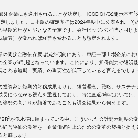
1
ら域外企業にも適用されることが決定し、ISSB S1/S2開示基準
確定しました。日本版の確定基準は2024年度中に公表され、そ
2
の早期適用が可能となる予定です。会計ビッグバン
時と同じよ
成績表）が変われば経営も変わることも想定されます。
業の間接金融依存度は減少傾向にあり、東証一部上場企業にお
の企業が6割超となっています。これにより、担保能力や返済
現される短期・実績」の重要性が低下していると言えるでしょ
の投資家は短期的財務成果よりも、経営理念、戦略、サステナ
成長につながる視点を重視しており、特に直近3年においては
る姿勢の高まりが顕著であることも調査結果から伺えます。
3
BR
が低水準に留まっている中、こういった会計開示制度の
の経営評価の潮流を、企業価値向上のための変革の契機と捉え
ると感じます。