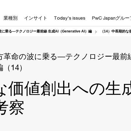
業種別
インサイト
Today's issues
PwC Japanグルー
乗る―テクノロジー最前線 生成AI（Generative AI）編
（14）中長期的な
方革命の波に乗る―テクノロジー最前線
）編（14）
な価値創出への生成
考察