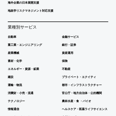
海外企業の日本展開支援
地政学リスクマネジメント対応支援
業種別サービス
自動車
金融サービス
重工業・エンジニアリング
銀行・証券
産業機械
資産運用
素材・化学
保険
エネルギー・資源・鉱業
不動産
建設
プライベート・エクイティ
運輸・物流
都市・インフラストラクチャー
消費財・小売・流通
官公庁・地方自治体・公的機関
テクノロジー
農林水産・食 ・バイオ
情報通信
ヘルスケア・医薬ライフサイエンス