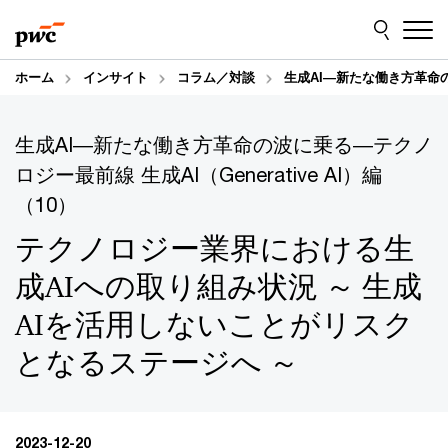
Skip
Skip
to
to
content
footer
ホーム
インサイト
コラム／対談
生成AI―新たな働き方革命の波
生成AI―新たな働き方革命の波に乗る―テクノ
ロジー最前線 生成AI（Generative AI）編
（10）
テクノロジー業界における生
成AIへの取り組み状況 ～ 生成
AIを活用しないことがリスク
となるステージへ ～
2023-12-20