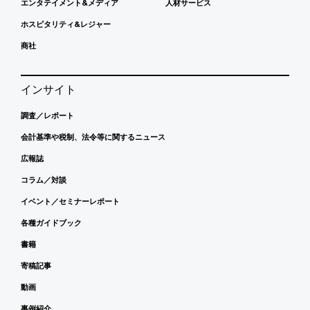
エンタテイメント&メディア
人材サービス
ホスピタリティ&レジャー
商社
インサイト
調査／レポート
会計基準や税制、法令等に関するニュース
広報誌
コラム／対談
イベント／セミナーレポート
各種ガイドブック
書籍
寄稿記事
動画
事例紹介