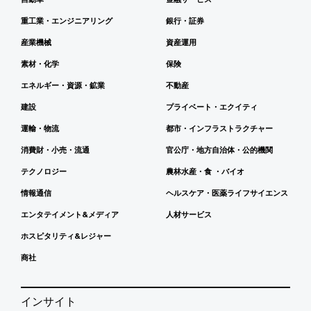
重工業・エンジニアリング
銀行・証券
産業機械
資産運用
素材・化学
保険
エネルギー・資源・鉱業
不動産
建設
プライベート・エクイティ
運輸・物流
都市・インフラストラクチャー
消費財・小売・流通
官公庁・地方自治体・公的機関
テクノロジー
農林水産・食 ・バイオ
情報通信
ヘルスケア・医薬ライフサイエンス
エンタテイメント&メディア
人材サービス
ホスピタリティ&レジャー
商社
インサイト