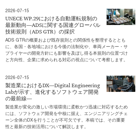
2026-07-15
UNECE WP.29における自動運転規制の
最新動向―ADSに関する国連グローバル
技術規則（ADS GTR）の採択
ADS GTRの概要および既存規則との関係性を整理するととも
に、各国・各地域における今後の法制化や、車両メーカー・サ
プライヤーの開発方針にも影響を及ぼし得る本規則の位置づけ
と方向性、企業に求められる対応の視点について考察します。
2026-07-15
製造業におけるDX―Digital Engineering
Labが示す、進化するソフトウェア開発
の最前線―
製造業が変化の激しい市場環境に柔軟かつ迅速に対応するため
には、ソフトウェア開発を中核に据え、エンジニアリングチェ
ーン全体のDXを行うことが不可欠です。本稿では、その重要
性と最新の技術活用について解説します。