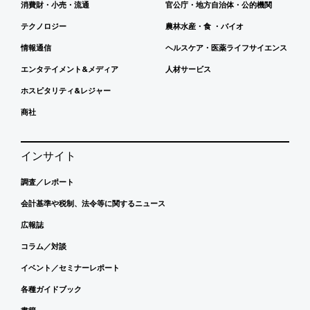
消費財・小売・流通
官公庁・地方自治体・公的機関
テクノロジー
農林水産・食 ・バイオ
情報通信
ヘルスケア・医薬ライフサイエンス
エンタテイメント&メディア
人材サービス
ホスピタリティ&レジャー
商社
インサイト
調査／レポート
会計基準や税制、法令等に関するニュース
広報誌
コラム／対談
イベント／セミナーレポート
各種ガイドブック