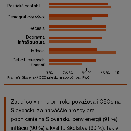
Politická nestabil…
Demografický vývoj
Recesia
Dopravná
infraštruktúra
Inflácia
Deficit verejných
financií
0 %
25 %
50 %
75 %
10…
Prameň: Slovenský CEO prieskum spoločnosti PwC
End of interactive chart.
Zatiaľ čo v minulom roku považovali CEOs na
Slovensku za najväčšie hrozby pre
podnikanie na Slovensku ceny energií (91 %),
infláciu (90 %) a kvalitu školstva (90 %), tak v