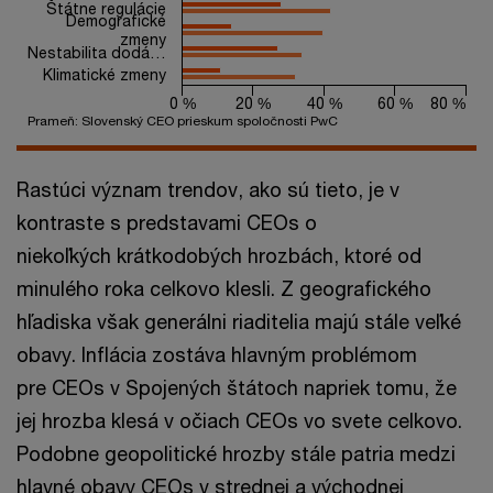
Štátne regulácie
Demografické
zmeny
Nestabilita dodá…
Klimatické zmeny
0 %
20 %
40 %
60 %
80 %
Prameň: Slovenský CEO prieskum spoločnosti PwC
End of interactive chart.
Rastúci význam trendov, ako sú tieto, je v
kontraste s predstavami CEOs o
niekoľkých krátkodobých hrozbách, ktoré od
minulého roka celkovo klesli. Z geografického
hľadiska však generálni riaditelia majú stále veľké
obavy. Inflácia zostáva hlavným problémom
pre CEOs v Spojených štátoch napriek tomu, že
jej hrozba klesá v očiach CEOs vo svete celkovo.
Podobne geopolitické hrozby stále patria medzi
hlavné obavy CEOs v strednej a východnej