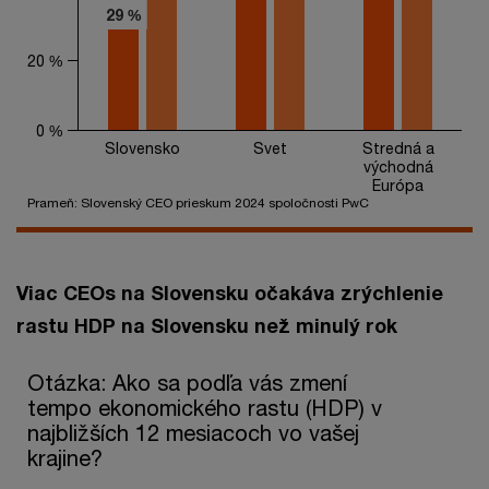
29 %
29 %
20 %
0 %
Slovensko
Svet
Stredná a
východná
Európa
Prameň: Slovenský CEO prieskum 2024 spoločnosti PwC
End of interactive chart.
Viac CEOs na Slovensku očakáva zrýchlenie
rastu HDP na Slovensku než minulý rok
Otázka: Ako sa podľa vás zmení tempo ekonomického rastu (HD
Otázka: Ako sa podľa vás zmení
tempo ekonomického rastu (HDP) v
Bar chart with 3 data series.
najbližších 12 mesiacoch vo vašej
The chart has 1 X axis displaying categories.
The chart has 1 Y axis displaying values. Range: 0 to 120.
krajine?