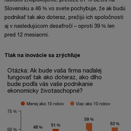
Slovensku a 46 % vo svete pochybuje, že ak budú
podnikať tak ako doteraz, prežijú ich spoločnosti
aj v nasledujúcom desaťročí – oproti 39 % len
pred 12 mesiacmi.
Tlak na inovácie sa zrýchľuje
Otázka: Ak bude vaša firma naďalej fungovať tak ako dotera
Otázka: Ak bude vaša firma naďalej
fungovať tak ako doteraz, ako dlho
Bar chart with 2 data series.
bude podľa vás vaše podnikanie
The chart has 1 X axis displaying categories.
The chart has 1 Y axis displaying values. Range: 0 to 75.
ekonomicky životaschopné?
Menej ako 10 rokov
Viac ako 10 rokov
75 %
59 %
59 %
53 %
53 %
51 %
51 %
48 %
48 %
50 %