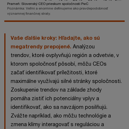
Prameň: Slovenský CEO prieskum spoločnosti PwC
End of interactive chart.
Poznámka: Veľmi a enormne definujeme ako pravdepodobnosť
významnej finančnej straty.
Vaše ďalšie kroky: Hľadajte, ako sú
megatrendy prepojené.
Analýzou
trendov, ktoré ovplyvňujú región a odvetvie, v
ktorom spoločnosť pôsobí, môžu CEOs
začať identifikovať príležitosti, ktoré
maximálne využívajú silné stránky spoločnosti.
Zoskupenie trendov na základe zhody
pomáha zistiť ich potenciálny vplyv a
identifikovať, ako sa navzájom posilňujú.
Zvážte napríklad, ako môžu technológie a
zmena klímy interagovať s reguláciou a