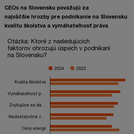
CEOs na Slovensku považujú za
najväčšie hrozby pre podnikanie na Slovensku
kvalitu školstva a vymáhateľnosť práva
Otázka: Ktoré z nasledujúcich faktorov ohrozujú úspech v pod
Otázka: Ktoré z nasledujúcich
faktorov ohrozujú úspech v podnikaní
Bar chart with 2 data series.
na Slovensku?
The chart has 1 X axis displaying categories.
The chart has 1 Y axis displaying values. Range: 0 to 100.
2024
2023
Kvalita školstva
Vymáhateľnosť p…
Zvyšujúce sa da…
Nedostatočné z…
Ceny energií