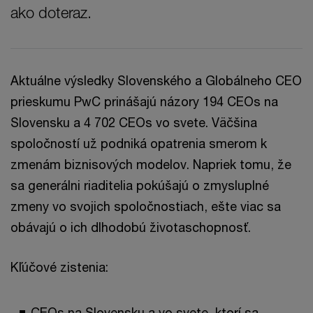
ako doteraz.
Aktuálne výsledky Slovenského a Globálneho CEO
prieskumu PwC prinášajú názory 194 CEOs na
Slovensku a 4 702 CEOs vo svete. Väčšina
spoločností už podniká opatrenia smerom k
zmenám biznisových modelov. Napriek tomu, že
sa generálni riaditelia pokúšajú o zmysluplné
zmeny vo svojich spoločnostiach, ešte viac sa
obávajú o ich dlhodobú životaschopnosť.
Kľúčové zistenia:
CEOs na Slovensku a vo svete, ktorí sa