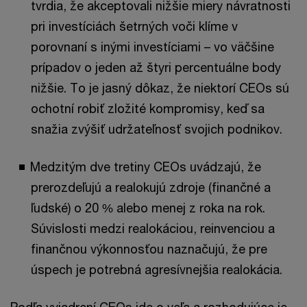
tvrdia, že akceptovali nižšie miery návratnosti
pri investíciách šetrných voči klíme v
porovnaní s inými investíciami – vo väčšine
prípadov o jeden až štyri percentuálne body
nižšie. To je jasný dôkaz, že niektorí CEOs sú
ochotní robiť zložité kompromisy, keď sa
snažia zvýšiť udržateľnosť svojich podnikov.
Medzitým dve tretiny CEOs uvádzajú, že
prerozdeľujú a realokujú zdroje (finančné a
ľudské) o 20 % alebo menej z roka na rok.
Súvislosti medzi realokáciou, reinvenciou a
finančnou výkonnosťou naznačujú, že pre
úspech je potrebná agresívnejšia realokácia.