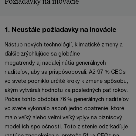
Požiadavky na inovácie
1. Neustále požiadavky na inovácie
Nástup nových technológií, klimatické zmeny a
ďalšie zrýchľujúce sa globálne
megatrendy aj naďalej nútia generálnych
riaditeľov, aby sa prispôsobovali. Až 97 % CEOs
vo svete podniklo určité kroky k zmene spôsobu,
akým vytvárali hodnotu za posledných päť rokov.
Počas tohto obdobia 76 % generálnych riaditeľov
vo svete vykonalo aspoň jedno opatrenie, ktoré
malo veľký alebo veľmi veľký vplyv na biznisový
model ich spoločnosti. Toto zistenie odzrkadľuje
rastúce znepokojenie, pretože 51 % CEOs na