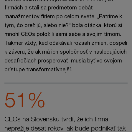
firmách a stali sa predmetom debát
manažmentov firiem po celom svete. „Patríme k
tým, čo prežijú, alebo nie?“ bola otázka, ktorú si
mnohí CEOs položili sami sebe a svojim tímom.
Takmer vždy, keď očakávali rozsah zmien, dospeli
k záveru, že ak má ich spoločnosť v nasledujúcich
desaťročiach prosperovať, musia byť vo svojom
prístupe transformatívnejší.
51%
CEOs na Slovensku tvrdí, že ich firma
neprežije desať rokov, ak bude podnikať tak