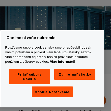
Ceníme si vaše súkromie
Používame súbory cookies, aby sme prispôsobili obsah
vašim potrebám a priniesli vám lepší užívateľský zážitok.
Viac podrobností nájdete v našich pravidlách ohľadom
Hroziaca existenčná zmena
používania súborov cookies.
Viac Informácií
Prijať súbory
Zamietnuť všetky
Cookie
3. Tlak klimatických zmien
Cookie Nastavenie
Medzi megatrendmi, ktoré tlačia na generálnych
riaditeľov, nie je žiadny dôležitejší ako