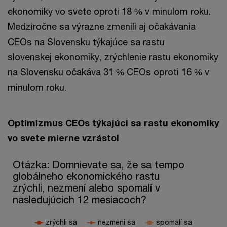
ekonomiky vo svete oproti 18 % v minulom roku.
Medziročne sa výrazne zmenili aj očakávania
CEOs na Slovensku týkajúce sa rastu
slovenskej ekonomiky, zrýchlenie rastu ekonomiky
na Slovensku očakáva 31 % CEOs oproti 16 % v
minulom roku.
Optimizmus CEOs týkajúci sa rastu ekonomiky
vo svete mierne vzrástol
Otázka: Domnievate sa, že sa tempo globálneho ekonomického 
Otázka: Domnievate sa, že sa tempo
globálneho ekonomického rastu
Line chart with 3 lines.
zrýchli, nezmení alebo spomalí v
The chart has 1 X axis displaying categories.
The chart has 1 Y axis displaying values. Range: 0 to 75.
nasledujúcich 12 mesiacoch?
zrýchli sa
nezmení sa
spomalí sa