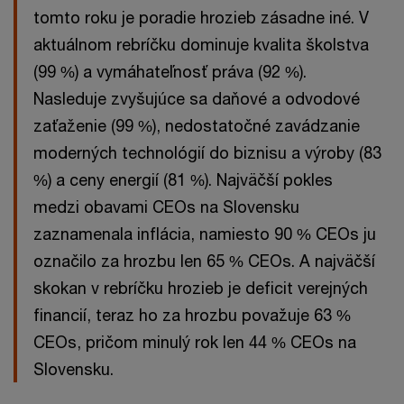
tomto roku je poradie hrozieb zásadne iné. V
aktuálnom rebríčku dominuje kvalita školstva
(99 %) a vymáhateľnosť práva (92 %).
Nasleduje zvyšujúce sa daňové a odvodové
zaťaženie (99 %), nedostatočné zavádzanie
moderných technológií do biznisu a výroby (83
%) a ceny energií (81 %). Najväčší pokles
medzi obavami CEOs na Slovensku
zaznamenala inflácia, namiesto 90 % CEOs ju
označilo za hrozbu len 65 % CEOs. A najväčší
skokan v rebríčku hrozieb je deficit verejných
financií, teraz ho za hrozbu považuje 63 %
CEOs, pričom minulý rok len 44 % CEOs na
Slovensku.