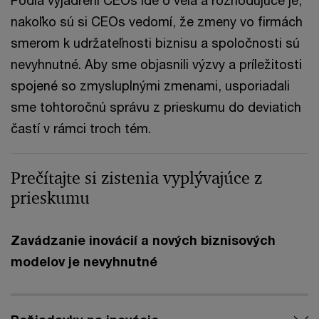
Podľa vyjadrení CEOs ide o veľa a rozhodujúce je,
nakoľko sú si CEOs vedomí, že zmeny vo firmách
smerom k udržateľnosti biznisu a spoločnosti sú
nevyhnutné. Aby sme objasnili výzvy a príležitosti
spojené so zmysluplnými zmenami, usporiadali
sme tohtoročnú správu z prieskumu do deviatich
častí v rámci troch tém.
Prečítajte si zistenia vyplývajúce z
prieskumu
Zavádzanie inovácií a nových biznisových
modelov je nevyhnutné