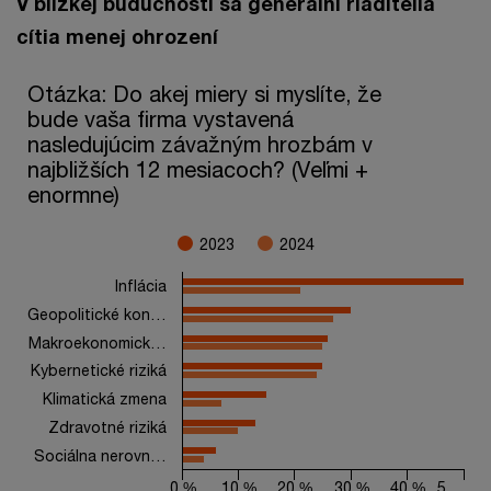
V blízkej budúcnosti sa generálni riaditelia
cítia menej ohrození
Otázka: Do akej miery si myslíte, že bude vaša firma vystav
Otázka: Do akej miery si myslíte, že
bude vaša firma vystavená
Bar chart with 2 data series.
nasledujúcim závažným hrozbám v
The chart has 1 X axis displaying categories.
The chart has 1 Y axis displaying values. Range: 0 to 50.
najbližších 12 mesiacoch? (Veľmi +
enormne)
2023
2024
Inflácia
Geopolitické kon…
Makroekonomick…
Kybernetické riziká
Klimatická zmena
Zdravotné riziká
Sociálna nerovn…
0 %
10 %
20 %
30 %
40 %
5…