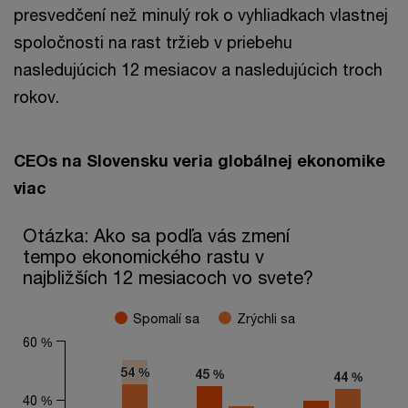
presvedčení než minulý rok o vyhliadkach vlastnej
spoločnosti na rast tržieb v priebehu
nasledujúcich 12 mesiacov a nasledujúcich troch
rokov.
CEOs na Slovensku veria globálnej ekonomike
viac
Otázka: Ako sa podľa vás zmení tempo ekonomického rastu v 
Otázka: Ako sa podľa vás zmení
tempo ekonomického rastu v
Bar chart with 2 data series.
najbližších 12 mesiacoch vo svete?
The chart has 1 X axis displaying categories.
The chart has 1 Y axis displaying values. Range: 0 to 60.
Spomalí sa
Zrýchli sa
60 %
54 %
54 %
45 %
45 %
44 %
44 %
40 %