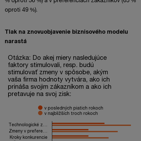
% oproti 56 %) a v preferenciách zákazníkov (65 %
oproti 49 %).
Tlak na znovuobjavenie biznisového modelu
narastá
Otázka: Do akej miery nasledujúce faktory stimulovali, resp. 
Otázka: Do akej miery nasledujúce
faktory stimulovali, resp. budú
Bar chart with 2 data series.
stimulovať zmeny v spôsobe, akým
The chart has 1 X axis displaying categories.
The chart has 1 Y axis displaying values. Range: 0 to 80.
vaša firma hodnoty vytvára, ako ich
prináša svojim zákazníkom a ako ich
pretavuje na svoj zisk:
v posledných piatich rokoch
v najbližších troch rokoch
Technologické z…
Zmeny v prefere…
Kroky konkurencie