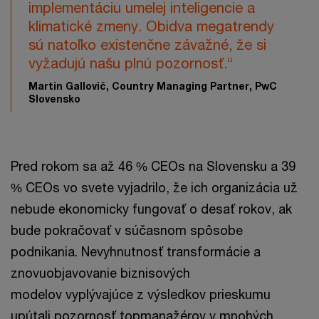
implementáciu umelej inteligencie a
klimatické zmeny. Obidva megatrendy
sú natoľko existenčne závažné, že si
vyžadujú našu plnú pozornosť.“
Martin Gallovič, Country Managing Partner, PwC
Slovensko
Pred rokom sa až 46 % CEOs na Slovensku a 39
% CEOs vo svete vyjadrilo, že ich organizácia už
nebude ekonomicky fungovať o desať rokov, ak
bude pokračovať v súčasnom spôsobe
podnikania. Nevyhnutnosť transformácie a
znovuobjavovanie biznisových
modelov vyplývajúce z výsledkov prieskumu
upútali pozornosť topmanažérov v mnohých