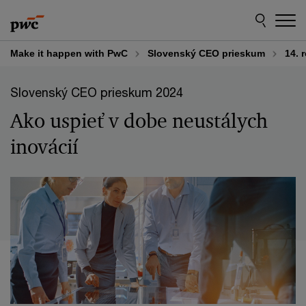
Skip
Skip
to
to
content
footer
Make it happen with PwC
Slovenský CEO prieskum
14. 
Slovenský CEO prieskum 2024
Ako uspieť v dobe neustálych
inovácií