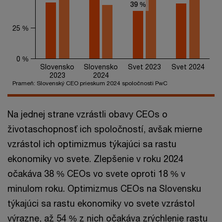
39 %
39 %
25 %
0 %
Slovensko
Slovensko
Svet 2023
Svet 2024
2023
2024
Prameň: Slovenský CEO prieskum 2024 spoločnosti PwC
End of interactive chart.
Na jednej strane vzrástli obavy CEOs o
životaschopnosť ich spoločností, avšak mierne
vzrástol ich optimizmus týkajúci sa rastu
ekonomiky vo svete. Zlepšenie v roku 2024
očakáva 38 % CEOs vo svete oproti 18 % v
minulom roku. Optimizmus CEOs na Slovensku
týkajúci sa rastu ekonomiky vo svete vzrástol
výrazne, až 54 % z nich očakáva zrýchlenie rastu