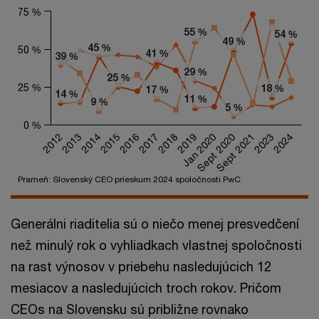
75 %
55 %
55 %
54 %
54 %
49 %
49 %
45 %
45 %
50 %
41 %
41 %
39 %
39 %
29 %
29 %
25 %
25 %
25 %
18 %
18 %
17 %
17 %
14 %
14 %
11 %
11 %
9 %
9 %
5 %
5 %
0 %
2012
2013
2014
2015
2016
2017
2018
2019
Jan 2020
Sept 2020
Sept 2021
2023
2024
Prameň: Slovenský CEO prieskum 2024 spoločnosti PwC
End of interactive chart.
Generálni riaditelia sú o niečo menej presvedčení
než minulý rok o vyhliadkach vlastnej spoločnosti
na rast výnosov v priebehu nasledujúcich 12
mesiacov a nasledujúcich troch rokov. Pričom
CEOs na Slovensku sú približne rovnako