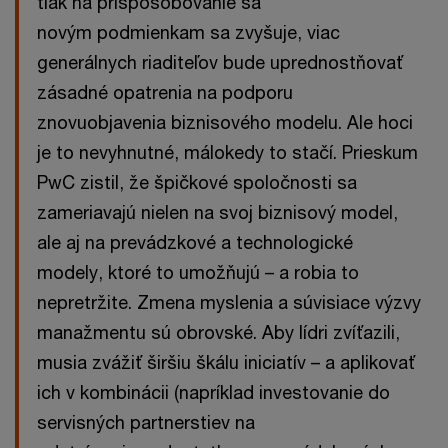
tlak na prispôsobovanie sa
novým podmienkam sa zvyšuje, viac
generálnych riaditeľov bude uprednostňovať
zásadné opatrenia na podporu
znovuobjavenia biznisového modelu. Ale hoci
je to nevyhnutné, málokedy to stačí. Prieskum
PwC zistil, že špičkové spoločnosti sa
zameriavajú nielen na svoj biznisový model,
ale aj na prevádzkové a technologické
modely, ktoré to umožňujú – a robia to
nepretržite. Zmena myslenia a súvisiace výzvy
manažmentu sú obrovské. Aby lídri zvíťazili,
musia zvážiť širšiu škálu iniciatív – a aplikovať
ich v kombinácii (napríklad investovanie do
servisných partnerstiev na