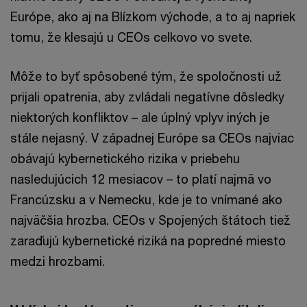
Európe, ako aj na Blízkom východe, a to aj napriek
tomu, že klesajú u CEOs celkovo vo svete.
Môže to byť spôsobené tým, že spoločnosti už
prijali opatrenia, aby zvládali negatívne dôsledky
niektorých konfliktov – ale úplný vplyv iných je
stále nejasný. V západnej Európe sa CEOs najviac
obávajú kybernetického rizika v priebehu
nasledujúcich 12 mesiacov – to platí najmä vo
Francúzsku a v Nemecku, kde je to vnímané ako
najväčšia hrozba. CEOs v Spojených štátoch tiež
zaraďujú kybernetické riziká na popredné miesto
medzi hrozbami.