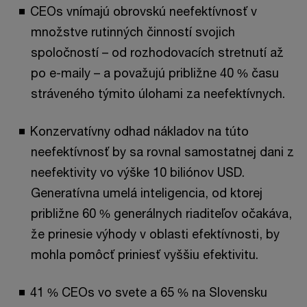
CEOs vnímajú obrovskú neefektívnosť v
množstve rutinných činností svojich
spoločností – od rozhodovacích stretnutí až
po e-maily – a považujú približne 40 % času
stráveného týmito úlohami za neefektívnych.
Konzervatívny odhad nákladov na túto
neefektívnosť by sa rovnal samostatnej dani z
neefektivity vo výške 10 biliónov USD.
Generatívna umelá inteligencia, od ktorej
približne 60 % generálnych riaditeľov očakáva,
že prinesie výhody v oblasti efektívnosti, by
mohla pomôcť priniesť vyššiu efektivitu.
41 % CEOs vo svete a 65 % na Slovensku