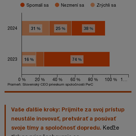
Spomalí sa
Nezmení sa
Zrýchli sa
2024
31 %
31 %
25 %
25 %
38 %
38 %
2023
16 %
16 %
74 %
74 %
0 %
20 %
40 %
60 %
80 %
100 %
1…
Prameň: Slovenský CEO prieskum spoločnosti PwC
End of interactive chart.
Vaše ďalšie kroky: Prijmite za svoj prístup
neustále inovovať, pretvárať a posúvať
svoje tímy a spoločnosť dopredu.
Keďže