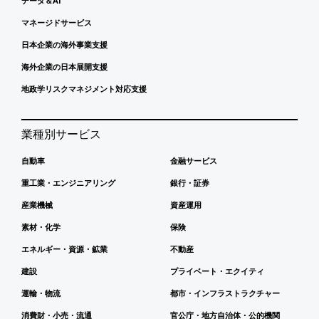
データ＆AI
マネージドサービス
日本企業の海外事業支援
海外企業の日本展開支援
地政学リスクマネジメント対応支援
業種別サービス
自動車
金融サービス
重工業・エンジニアリング
銀行・証券
産業機械
資産運用
素材・化学
保険
エネルギー・資源・鉱業
不動産
建設
プライベート・エクイティ
運輸・物流
都市・インフラストラクチャー
消費財・小売・流通
官公庁・地方自治体・公的機関