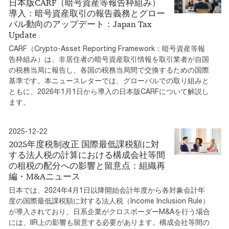
日本版CARF（暗号資産等報告枠組み）
導入：暗号資産取引の報告義務とグロー
バル動向のアップデート：Japan Tax
Update
CARF（Crypto-Asset Reporting Framework：暗号資産等報
告枠組み）は、非居住者の暗号資産取引情報を取引業者が自国
の税務当局に報告し、各国の税務当局間で交換するための国際
基準です。本ニュースレターでは、グローバルでの取り組みと
ともに、2026年1月1日から導入の日本版CARFについて解説し
ます。
2025-12-22
2025年度税制改正 国際最低課税額に対
する法人税の計算における構成会社等間
の租税の配分への影響と留意点：組織再
編・M&Aニュース
日本では、2024年4月1日以降開始会計年度から各対象会計年
度の国際最低課税額に対する法人税（Income Inclusion Rule）
が導入されており、日系企業がクロスボーダーM&Aを行う場合
には、IIR上の影響も留意する必要があります。構成会社等間の