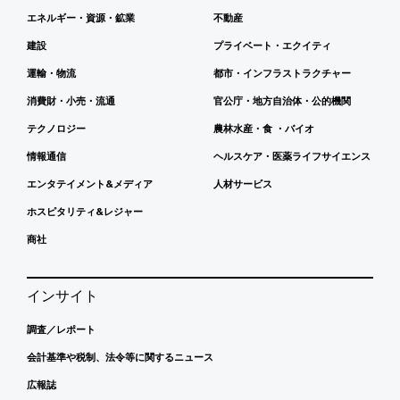
エネルギー・資源・鉱業
不動産
建設
プライベート・エクイティ
運輸・物流
都市・インフラストラクチャー
消費財・小売・流通
官公庁・地方自治体・公的機関
テクノロジー
農林水産・食 ・バイオ
情報通信
ヘルスケア・医薬ライフサイエンス
エンタテイメント&メディア
人材サービス
ホスピタリティ&レジャー
商社
インサイト
調査／レポート
会計基準や税制、法令等に関するニュース
広報誌