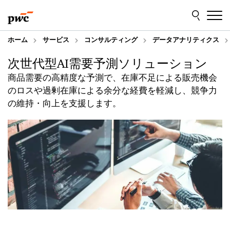
Skip
Skip
to
to
content
footer
ホーム
サービス
コンサルティング
データアナリティクス
次世代型AI需要予測ソリューション
商品需要の高精度な予測で、在庫不足による販売機会
のロスや過剰在庫による余分な経費を軽減し、競争力
の維持・向上を支援します。