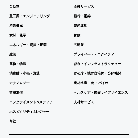
自動車
金融サービス
重工業・エンジニアリング
銀行・証券
産業機械
資産運用
素材・化学
保険
エネルギー・資源・鉱業
不動産
建設
プライベート・エクイティ
運輸・物流
都市・インフラストラクチャー
消費財・小売・流通
官公庁・地方自治体・公的機関
テクノロジー
農林水産・食 ・バイオ
情報通信
ヘルスケア・医薬ライフサイエンス
エンタテイメント&メディア
人材サービス
ホスピタリティ&レジャー
商社