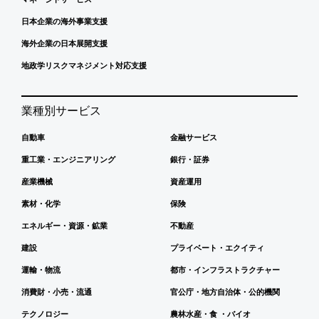
日本企業の海外事業支援
海外企業の日本展開支援
地政学リスクマネジメント対応支援
業種別サービス
自動車
金融サービス
重工業・エンジニアリング
銀行・証券
産業機械
資産運用
素材・化学
保険
エネルギー・資源・鉱業
不動産
建設
プライベート・エクイティ
運輸・物流
都市・インフラストラクチャー
消費財・小売・流通
官公庁・地方自治体・公的機関
テクノロジー
農林水産・食 ・バイオ