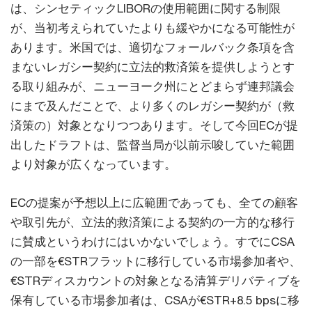
は、シンセティックLIBORの使用範囲に関する制限
が、当初考えられていたよりも緩やかになる可能性が
あります。米国では、適切なフォールバック条項を含
まないレガシー契約に立法的救済策を提供しようとす
る取り組みが、ニューヨーク州にとどまらず連邦議会
にまで及んだことで、より多くのレガシー契約が（救
済策の）対象となりつつあります。そして今回ECが提
出したドラフトは、監督当局が以前示唆していた範囲
より対象が広くなっています。
ECの提案が予想以上に広範囲であっても、全ての顧客
や取引先が、立法的救済策による契約の一方的な移行
に賛成というわけにはいかないでしょう。すでにCSA
の一部を€STRフラットに移行している市場参加者や、
€STRディスカウントの対象となる清算デリバティブを
保有している市場参加者は、CSAが€STR+8.5 bpsに移