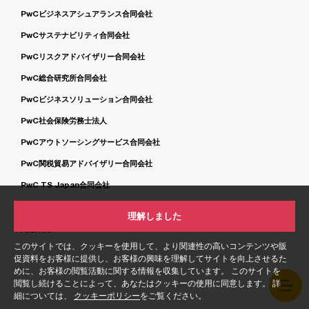
PwCビジネスアシュアランス合同会社
PwCサステナビリティ合同会社
PwCリスクアドバイザリー合同会社
PwC総合研究所合同会社
PwCビジネスソリューション合同会社
PwC社会保険労務士法人
PwCアウトソーシングサービス合同会社
PwC関税貿易アドバイザリー合同会社
PwC TS Japan合同会社
理解しました
Alumni
このサイトでは、クッキーを使用して、より関連性の高いコンテンツや販
促資料をお客様に提供し、お客様の興味を理解してサイトを向上させるた
めに、お客様の閲覧活動に関する情報を収集しています。 このサイトを
閲覧し続けることによって、あなたはクッキーの使用に同意します。 詳
細については、
クッキーポリシー
をご覧ください。