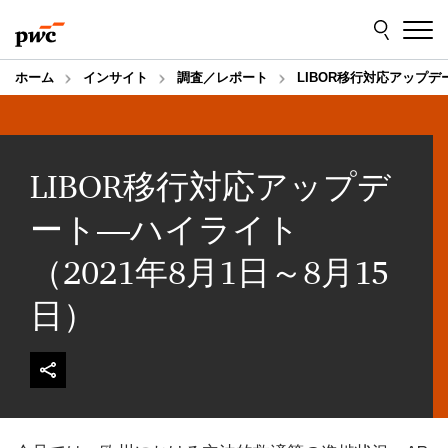
Skip
Skip
to
to
content
footer
ホーム
インサイト
調査／レポート
LIBOR移行対応アップデ
LIBOR移行対応アップデ
ート―ハイライト
（2021年8月1日～8月15
日）