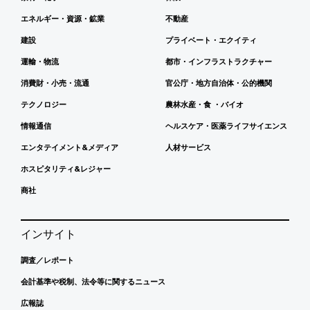
エネルギー・資源・鉱業
不動産
建設
プライベート・エクイティ
運輸・物流
都市・インフラストラクチャー
消費財・小売・流通
官公庁・地方自治体・公的機関
テクノロジー
農林水産・食 ・バイオ
情報通信
ヘルスケア・医薬ライフサイエンス
エンタテイメント&メディア
人材サービス
ホスピタリティ&レジャー
商社
インサイト
調査／レポート
会計基準や税制、法令等に関するニュース
広報誌