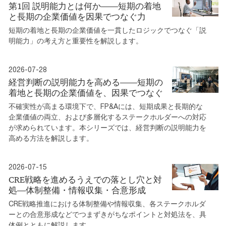
第1回 説明能力とは何か――短期の着地
と長期の企業価値を因果でつなぐ力
短期の着地と長期の企業価値を一貫したロジックでつなぐ「説
明能力」の考え方と重要性を解説します。
2026-07-28
経営判断の説明能力を高める――短期の
着地と長期の企業価値を、因果でつなぐ
不確実性が高まる環境下で、FP&Aには、短期成果と長期的な
企業価値の両立、および多層化するステークホルダーへの対応
が求められています。本シリーズでは、経営判断の説明能力を
高める方法を解説します。
2026-07-15
CRE戦略を進めるうえでの落とし穴と対
処―体制整備・情報収集・合意形成
CRE戦略推進における体制整備や情報収集、各ステークホルダ
ーとの合意形成などでつまずきがちなポイントと対処法を、具
体例とともに解説します。