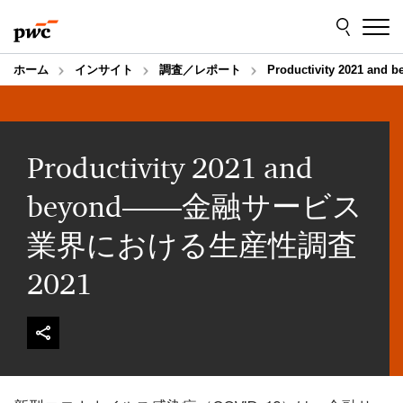
Skip
Skip
to
to
content
footer
ホーム
インサイト
調査／レポート
Productivity 202
Productivity 2021 and
beyond――金融サービス
業界における生産性調査
2021