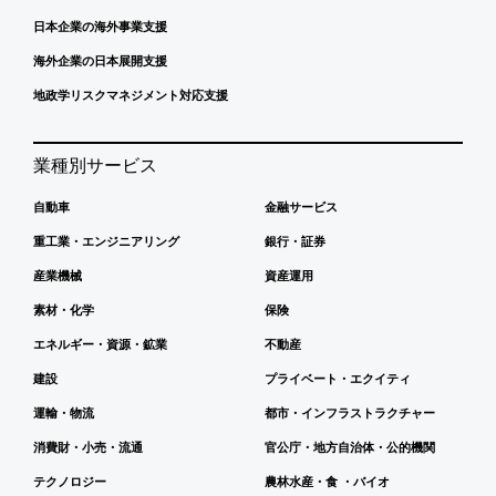
日本企業の海外事業支援
海外企業の日本展開支援
地政学リスクマネジメント対応支援
業種別サービス
自動車
金融サービス
重工業・エンジニアリング
銀行・証券
産業機械
資産運用
素材・化学
保険
エネルギー・資源・鉱業
不動産
建設
プライベート・エクイティ
運輸・物流
都市・インフラストラクチャー
消費財・小売・流通
官公庁・地方自治体・公的機関
テクノロジー
農林水産・食 ・バイオ