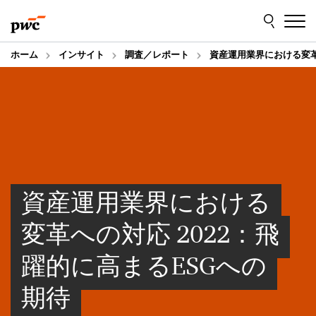
Skip
Skip
to
to
content
footer
ホーム
インサイト
調査／レポート
資産運用業界における変革
資産運用業界における
変革への対応 2022：飛
躍的に高まるESGへの
期待