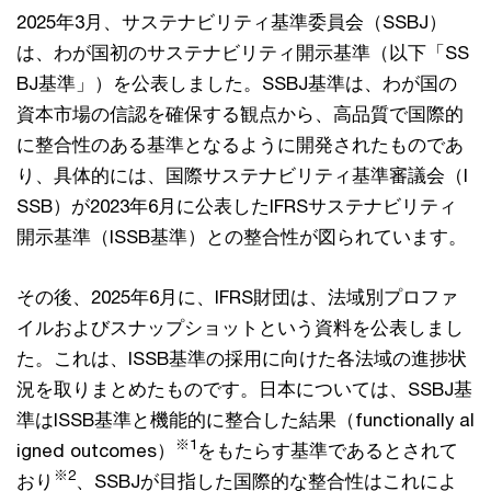
2025年3月、サステナビリティ基準委員会（SSBJ）
は、わが国初のサステナビリティ開示基準（以下「SS
BJ基準」）を公表しました。SSBJ基準は、わが国の
資本市場の信認を確保する観点から、高品質で国際的
に整合性のある基準となるように開発されたものであ
り、具体的には、国際サステナビリティ基準審議会（I
SSB）が2023年6月に公表したIFRSサステナビリティ
開示基準（ISSB基準）との整合性が図られています。
その後、2025年6月に、IFRS財団は、法域別プロファ
イルおよびスナップショットという資料を公表しまし
た。これは、ISSB基準の採用に向けた各法域の進捗状
況を取りまとめたものです。日本については、SSBJ基
準はISSB基準と機能的に整合した結果（functionally al
※1
igned outcomes）
をもたらす基準であるとされて
※2
おり
、SSBJが目指した国際的な整合性はこれによ