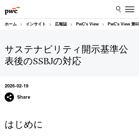
Skip
Skip
to
to
content
footer
ホーム
インサイト
広報誌
PwC’s View
PwC's Vie
サステナビリティ開示基準公
表後のSSBJの対応
2026-02-19
Share
はじめに