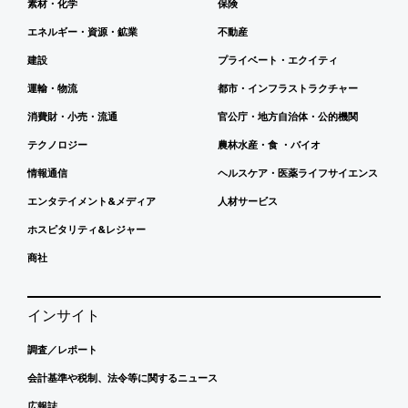
素材・化学
保険
エネルギー・資源・鉱業
不動産
建設
プライベート・エクイティ
運輸・物流
都市・インフラストラクチャー
消費財・小売・流通
官公庁・地方自治体・公的機関
テクノロジー
農林水産・食 ・バイオ
情報通信
ヘルスケア・医薬ライフサイエンス
エンタテイメント&メディア
人材サービス
ホスピタリティ&レジャー
商社
インサイト
調査／レポート
会計基準や税制、法令等に関するニュース
広報誌