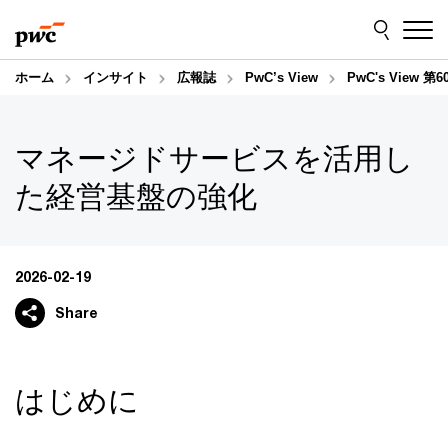
Skip
Skip
to
to
content
footer
ホーム
インサイト
広報誌
PwC’s View
PwC's Vie
マネージドサービスを活用し
た経営基盤の強化
2026-02-19
Share
はじめに