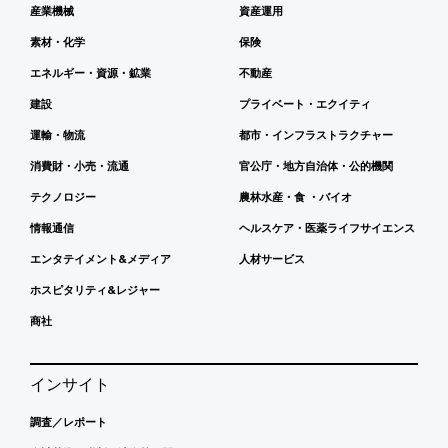
産業機械
資産運用
素材・化学
保険
エネルギー・資源・鉱業
不動産
建設
プライベート・エクイティ
運輸・物流
都市・インフラストラクチャー
消費財・小売・流通
官公庁・地方自治体・公的機関
テクノロジー
農林水産・食 ・バイオ
情報通信
ヘルスケア・医薬ライフサイエンス
エンタテイメント&メディア
人材サービス
ホスピタリティ&レジャー
商社
インサイト
調査／レポート