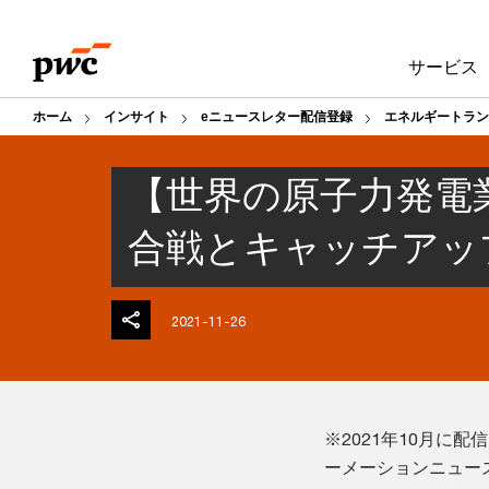
Skip
Skip
to
to
サービス
content
footer
ホーム
インサイト
eニュースレター配信登録
エネルギートラン
【世界の原子力発電
合戦とキャッチアッ
2021-11-26
※2021年10月に
ーメーションニュー