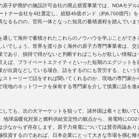
の原子炉廃炉の施設許可会社の廃止措置事業では、NDAモデル
ートナー会社を4社選定し、総額45億ポンド（約6,750億円）
異なるものの、官民一体となった知見の蓄積過程を踏んでいま
を通して海外で蓄積されたこれらのノウハウを学ぶことができ
しいでしょう。世界を渡り歩く海外の原子力専門事業者は、交
業であり、損得で得がないと判断すればこちらが欲しい情報は
言えば、プライベートエクイティといった短期のエグジットを
業が出資などしている場合、話をするのにも苦労する、という
なストーリーで話をすれば聞いてくれるのか、現地の専門家か
で現地のネットワークを保有する専門家を介して慎重に話を進
にしても、次の大マーケットを狙って、諸外国は着々と動いて
す。地球温暖化対策と燃料供給安定性の観点から、発電時にCO2
は少なからず存在します。原子力発電については賛否両論あり
極投資するのであれば、日本企業にとって大きな市場を掴む種