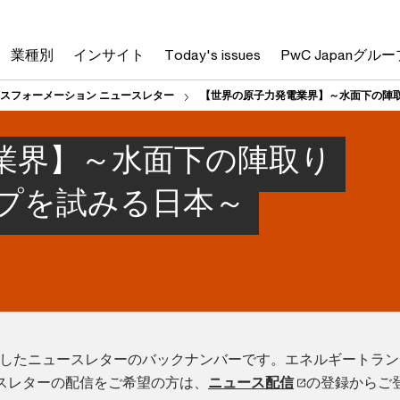
業種別
インサイト
Today's issues
PwC Japanグルー
スフォーメーション ニュースレター
【世界の原子力発電業界】～水面下の陣
業界】～水面下の陣取り
プを試みる日本～
配信したニュースレターのバックナンバーです。エネルギートラ
スレターの配信をご希望の方は、
ニュース配信
の登録からご