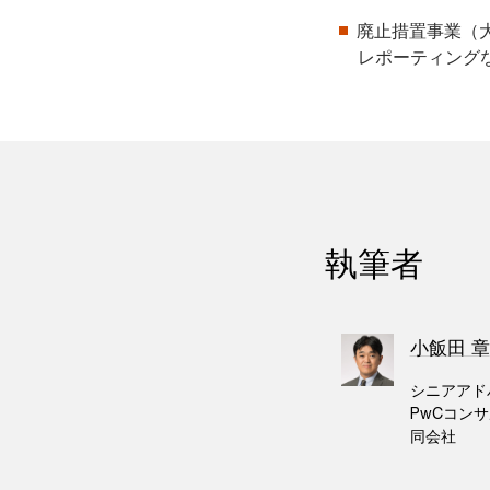
廃止措置事業（
レポーティン
執筆者
小飯田 章
シニアアド
PwCコン
同会社