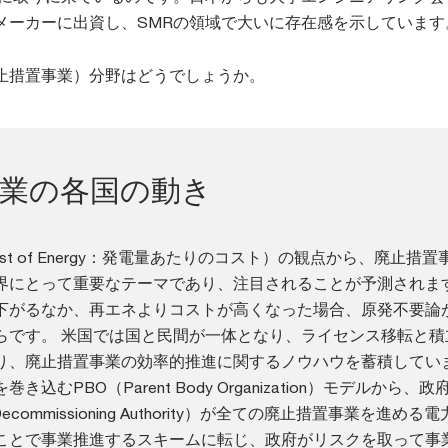
メーカーに出資し、SMRの領域で大いに存在感を示しています
止措置事業）分野はどうでしょうか。
事業の各国の動き
ed Cost of Energy：発電量あたりのコスト）の観点から、廃止措
界にとって重要なテーマであり、注目されることが予測されま
下がるなか、再エネよりコストが高くなった場合、原発不要論
らです。 米国では国と民間が一体となり、ライセンス移転と積
り、廃止措置事業の効率的推進に関するノウハウを蓄積してい
込むPBO（Parent Body Organization）モデルから、
 Decommissioning Authority）が全ての廃止措置事業を進める
ことで事業推進するスキームに転じ、政府がリスクを取って事