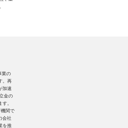
。
置事業の
す。再
が加速
立金の
ます。
政府機関で
電力会社
業を推