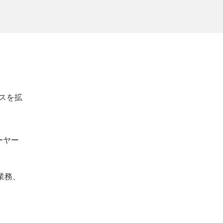
スを拡
ーヤー
業務、