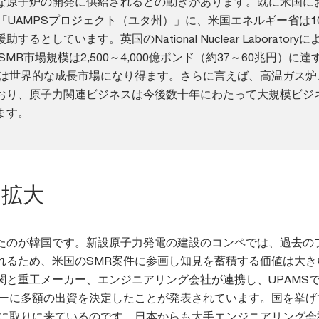
な原子炉の開発に供給されるとの動きがあります。既に米国に
「UAMPSプロジェクト（ユタ州）」に、米国エネルギー省は1
るとしています。英国のNational Nuclear Laboratory
SMR市場規模は2,500～4,000億ポンド（約37～60兆円）に
Rは世界的な成長市場になり得ます。さらに言えば、高温ガス炉
おり、原子力関連ビジネスは今後数十年にわたって大規模ビジ
ます。
の拡大
たのが韓国です。新設原子力発電の建設のコンペでは、過去の
れるため、米国のSMR案件に参画し知見を蓄積する価値は大き
関と重工メーカー、エンジニアリング会社が連携し、UPAMS
カーに多額の出資を決定したことが発表されています。国を挙げ
的に取りに来ているのです。日本からも大手エンジニアリング会