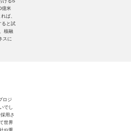
おけるS
0億米
によれば、
達すると試
、核融
ネスに
プロジ
いでし
で採用さ
て世界
社や重