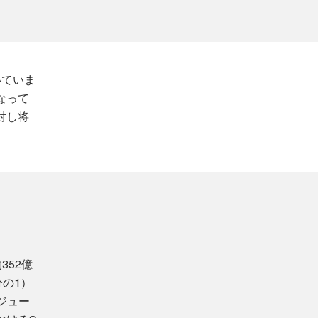
いていま
なって
対し将
352億
の1）
ジュー