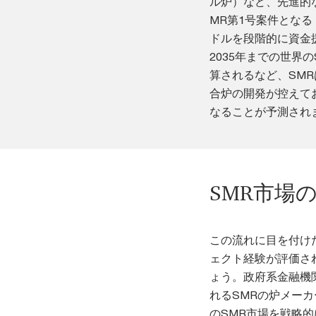
ル炉）など、先進的
MR第1号案件となる
ドルを段階的に資金援助す
2035年までの世界の
算されるなど、SM
合炉の開発が控えて
なることが予測され
SMR市場
この流れに目を付け
ェクト経験が評価さ
ょう。政府系金融機
れるSMRの炉メー
のSMR市場を戦略