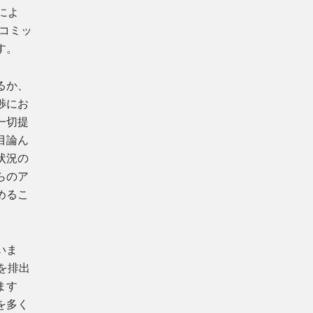
によ
をコミッ
す。
るか、
渉にお
一切提
目論ん
状況の
らのア
めるこ
いま
を排出
ます
を多く