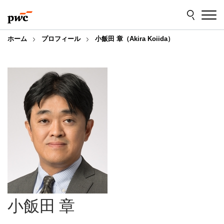
Skip
Skip
to
to
content
footer
ホーム
プロフィール
小飯田 章（Akira Koiida）
小飯田 章