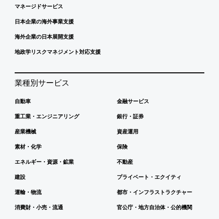
マネージドサービス
日本企業の海外事業支援
海外企業の日本展開支援
地政学リスクマネジメント対応支援
業種別サービス
自動車
金融サービス
重工業・エンジニアリング
銀行・証券
産業機械
資産運用
素材・化学
保険
エネルギー・資源・鉱業
不動産
建設
プライベート・エクイティ
運輸・物流
都市・インフラストラクチャー
消費財・小売・流通
官公庁・地方自治体・公的機関