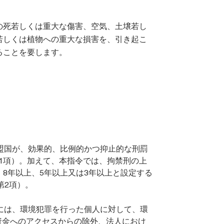
の死若しくは重大な傷害、空気、土壌若し
若しくは植物への重大な損害を、引き起こ
ることを要します。
盟国が、効果的、比例的かつ抑止的な刑罰
1項）。加えて、本指令では、拘禁刑の上
、8年以上、5年以上又は3年以上と設定する
第2項）。
には、環境犯罪を行った個人に対して、環
資金へのアクセスからの除外、法人におけ