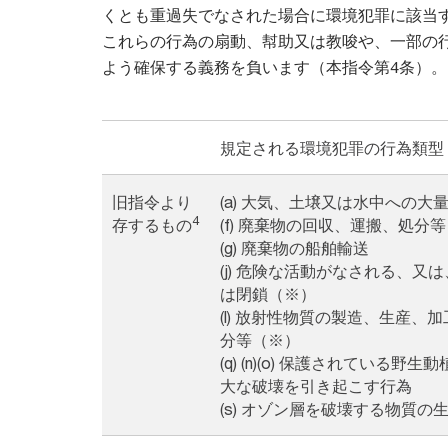
くとも重過失でなされた場合に環境犯罪に該当
これらの行為の扇動、幇助又は教唆や、一部の
よう確保する義務を負います（本指令第4条）。
規定される環境犯罪の行為類型（本
旧指令より
(a) 大気、土壌又は水中への
4
存するもの
(f) 廃棄物の回収、運搬、処分
(g) 廃棄物の船舶輸送
(j) 危険な活動がなされる、
は閉鎖（※）
(l) 放射性物質の製造、生産
分等（※）
(q) (n)(o) 保護されて
大な破壊を引き起こす行為
(s) オゾン層を破壊する物質