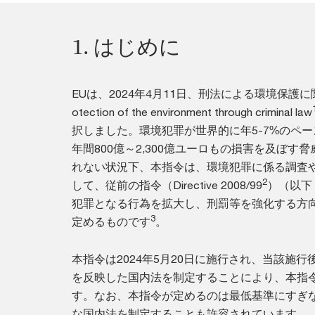
1. はじめに
EUは、2024年4月11日、刑法による環境保護に関する指令（D
otection of the environment through criminal law
択しました。環境犯罪が世界的に年5-7%のペ
年間800億～2,300億ユーロもの損害を及ぼ
れない状況下、本指令は、環境犯罪に係る調査
2
して、従前の指令（Directive 2008/99
）（以下
犯罪となる行為を拡大し、刑罰等を強化する方
3
定めるものです
。
本指令は2024年5月20日に施行され、当該施
を反映した国内法を制定することにより、本指
す。なお、本指令が定めるのは最低基準にすぎ
な国内法を制定することも許容されています。