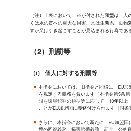
（注）上表において、※が付された類型は、人
くは水の質への重大な損害、又は生態系、動物
すか又は引き起こすことが見込まれる行為であ
（2）刑罰等
（i） 個人に対する刑罰等
本指令においては、旧指令と同様に、EU加
を規定する義務を負います（本指令第5条第
限を環境犯罪の類型等に応じて、10年以上
ことがEU加盟国に義務付けられます（同条
さらに、本指令において新たに、EU加盟国
境の回復義務、損害賠償義務、罰金、公的