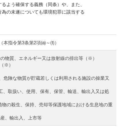
するよう確保する義務（同条）や、また、
行為の未遂についても環境犯罪に該当する
指令第3条第2項(a)～(t)）
大量の物質、エネルギー又は放射線の排出等（※）
等（※）
又は、危険な物質が貯蔵若しくは利用される施設の操業又
、加工、取扱い、使用、保有、保管、輸送、輸出入又は処
いる野生動植物の殺生、保持、売却等保護地域における生息地の重
の生産、輸出入、上市等