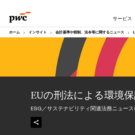
Skip
Skip
to
to
サービス
content
footer
ホーム
インサイト
会計基準や税制、法令等に関するニュース
EUの刑法による環境
ESG／サステナビリティ関連法務ニュースレ