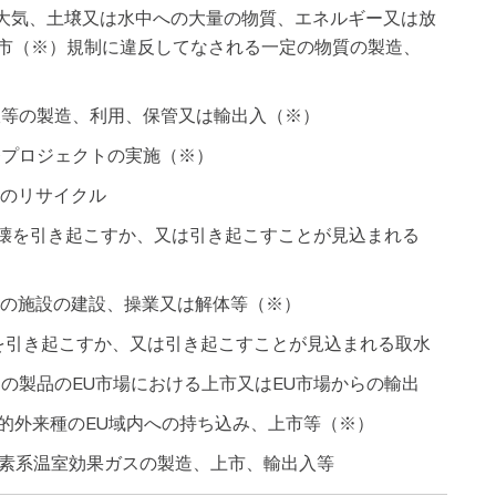
される大気、土壌又は水中への大量の物質、エネルギー又は放
市（※）規制に違反してなされる一定の物質の製造、
水銀等の製造、利用、保管又は輸出入（※）
開発プロジェクトの実施（※）
舶のリサイクル
の破壊を引き起こすか、又は引き起こすことが見込まれる
一定の施設の建設、操業又は解体等（※）
害を引き起こすか、又は引き起こすことが見込まれる取水
一定の製品のEU市場における上市又はEU市場からの輸出
侵略的外来種のEU域内への持ち込み、上市等（※）
フッ素系温室効果ガスの製造、上市、輸出入等