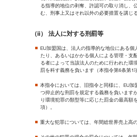
る指導的地位の剥奪、許認可の取り消し、
む、刑事上又はそれ以外の必要措置を講じ
（ii） 法人に対する刑罰等
EU加盟国は、法人の指導的な地位にある個
たり、あるいはかかる個人による管理・支
る者によって当該法人のために行われた環
罰を科す義務を負います（本指令第6条第1
本指令においては、旧指令と同様に、EU加
つ抑止的な刑罰を規定する義務を負いますが
り環境犯罪の類型等に応じた罰金の最高額
項）。
重大な犯罪については、年間総世界売上高の5