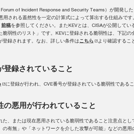
rum of Incident Response and Security Teams）が開発
が悪用される蓋然性を一定の計算式によって算出する仕組みです。
、
前稿
を参照してください。またKEVとは、CISAが公開してい
た脆弱性のリスト」です。KEVに登録される脆弱性は、下記の
が登録されます。なお、詳しい条件は
こちら
より確認するこ
Eが登録されていること
e
に登録が行われ、CVE番号が登録されている脆弱性である
性の悪用が行われていること
れた、または現在悪用されている脆弱性であること注意点とし
ド）の有無」や「ネットワークを介した攻撃が可能」などの悪用