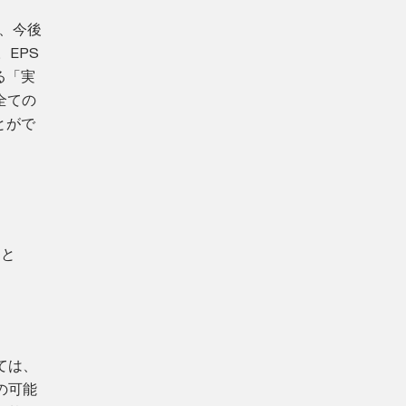
した、今後
EPS
る「実
全ての
とがで
こと
ては、
の可能