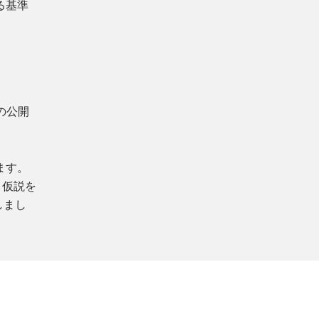
る基準
の公開
ます。
う仮説を
しまし