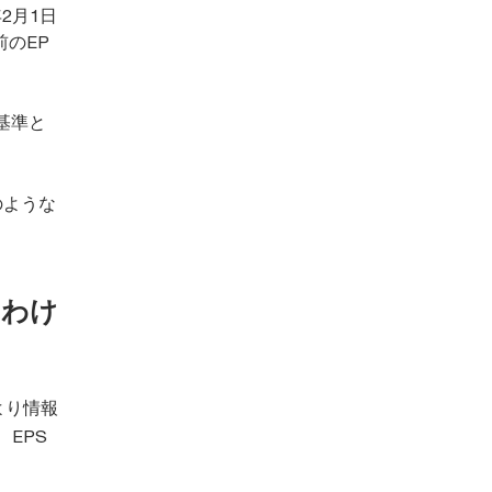
2月1日
前のEP
基準と
のような
るわけ
スより情報
EPS