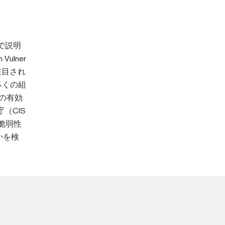
で説明
lner
、注目され
多くの組
の有効
（CIS
脆弱性
かを検