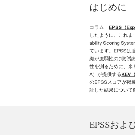
はじめに
コラム「
EPSS（Exp
したように、これまでの
ability Scor
ています。EPSS
織が脆弱性の判断指
性を測るために、米
A）が提供する
KEV（K
のEPSSスコアが
証した結果について
EPSSおよ