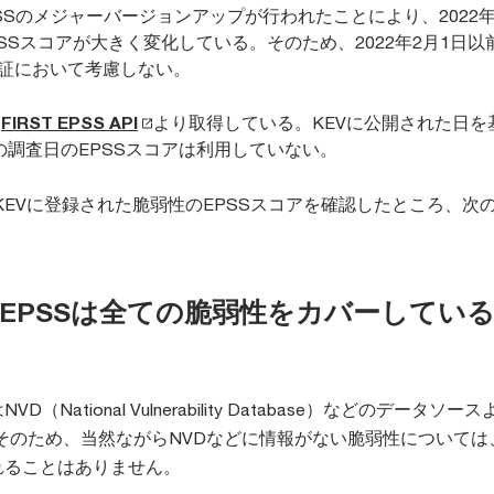
EPSSのメジャーバージョンアップが行われたことにより、2022年
SSスコアが大きく変化している。そのため、2022年2月1日以
検証において考慮しない。
、
FIRST EPSS API
より取得している。KEVに公開された日を
の調査日のEPSSスコアは利用していない。
KEVに登録された脆弱性のEPSSスコアを確認したところ、次
。
EPSSは全ての脆弱性をカバーしてい
D（National Vulnerability Database）などのデータソー
そのため、当然ながらNVDなどに情報がない脆弱性については、
れることはありません。