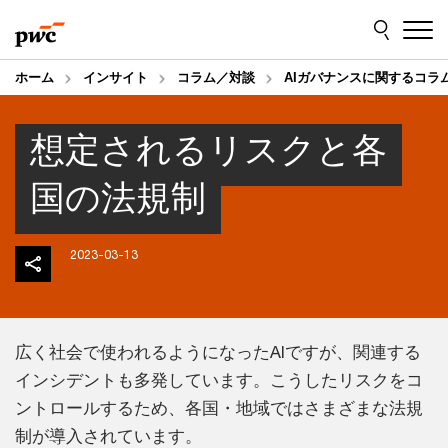
Skip
Skip
to
to
content
footer
ホーム
インサイト
コラム／対談
AIガバナンスに関するコラ
想定されるリスクと各
国の法規制
2023-03-13
広く社会で使われるようになったAIですが、関連する
インシデントも多発しています。こうしたリスクをコ
ントロールするため、各国・地域ではさまざまな法規
制が導入されています。