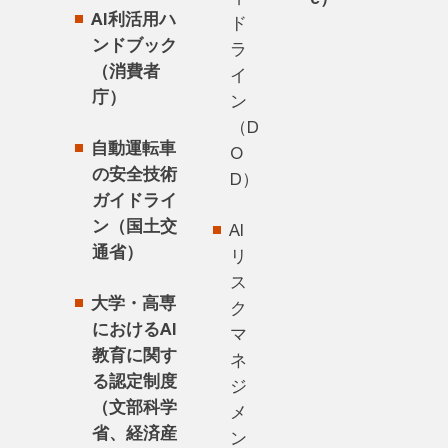
AI利活用ハ
ド
ンドブック
ラ
（消費者
イ
庁）
ン
（D
自動運転車
O
の安全技術
D）
ガイドライ
ン（国土交
AI
通省）
リ
ス
大学・高専
ク
におけるAI
マ
教育に関す
ネ
る認定制度
ジ
（文部科学
メ
省、経済産
ン