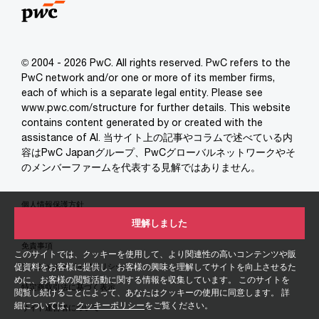
© 2004 - 2026 PwC. All rights reserved. PwC refers to the
PwC network and/or one or more of its member firms,
each of which is a separate legal entity. Please see
www.pwc.com/structure for further details. This website
contains content generated by or created with the
assistance of AI. 当サイト上の記事やコラムで述べている内
容はPwC Japanグループ、PwCグローバルネットワークやそ
のメンバーファームを代表する見解ではありません。
個人情報保護方針
理解しました
クッキーポリシー
免責事項
このサイトでは、クッキーを使用して、より関連性の高いコンテンツや販
促資料をお客様に提供し、お客様の興味を理解してサイトを向上させるた
ソーシャルメディアポリシー
めに、お客様の閲覧活動に関する情報を収集しています。 このサイトを
特定商取引法に基づく表示
閲覧し続けることによって、あなたはクッキーの使用に同意します。 詳
細については、
クッキーポリシー
をご覧ください。
サイト運営者について