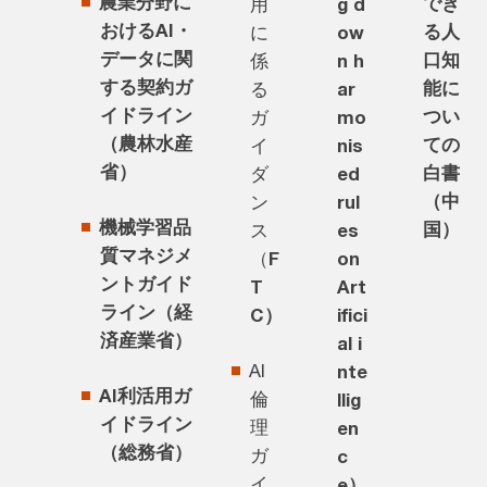
農業分野に
でき
用
g d
おけるAI・
る人
に
ow
データに関
口知
係
n h
する契約ガ
能に
る
ar
イドライン
つい
ガ
mo
（農林水産
ての
イ
nis
省）
白書
ダ
ed
（中
ン
rul
機械学習品
国）
ス
es
質マネジメ
（
F
on
ントガイド
T
Art
ライン（経
C）
ifici
済産業省）
al i
AI
nte
AI利活用ガ
倫
llig
イドライン
理
en
（総務省）
ガ
c
イ
e）