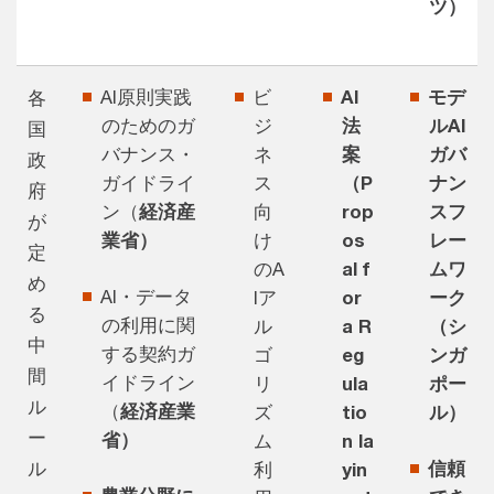
ツ）
AI原則実践
ビ
AI
モデ
各
のためのガ
ジ
法
ルAI
国
バナンス・
ネ
案
ガバ
政
ガイドライ
ス
（P
ナン
府
ン（
経済産
向
rop
スフ
が
業省）
け
os
レー
定
のA
al f
ムワ
め
AI・データ
Iア
or
ーク
る
の利用に関
ル
a R
（シ
中
する契約ガ
ゴ
eg
ンガ
間
イドライン
リ
ula
ポー
ル
（
経済産業
ズ
tio
ル）
ー
省）
ム
n la
ル
信頼
利
yin