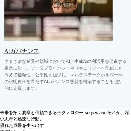
AIガバナンス
さまざまな業界や領域においてAI／生成AIの利活用を促進する
企業に対し、データプライバシーやセキュリティへ配慮した
うえで信頼性・公平性を担保し、マルチステークホルダーへ
の説明責任を果たすAIガバナンス態勢を構築することを包括
的に支援します。
未来を拓く洞察と信頼できるテクノロジー
so you can
それが、深
い思考と迅速な行動、
優れた成果を生み出す