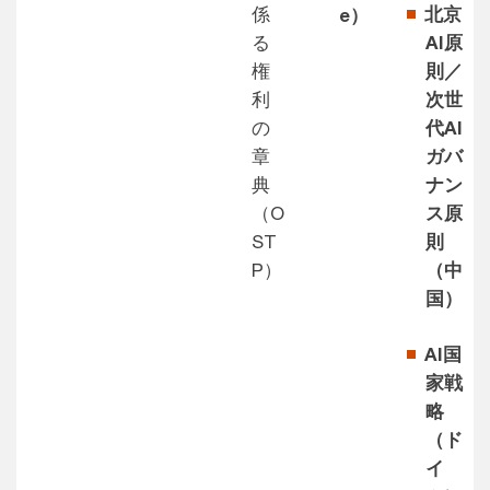
係
北京
e）
る
AI原
権
則／
利
次世
の
代AI
章
ガバ
典
ナン
（O
ス原
ST
則
P）
（中
国）
AI国
家戦
略
（ド
イ