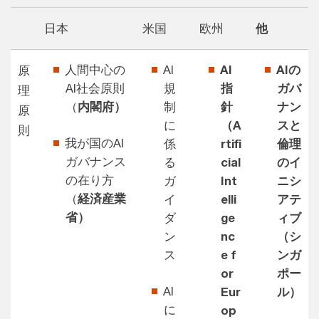
日本
米国
欧州
他
人間中心の
AI
AI
AIの
原
AI社会原則
規
指
ガバ
理
（
内閣府）
制
針
ナン
原
に
（A
スと
則
我が国のAI
係
rtifi
倫理
ガバナンス
る
cial
のイ
の在り方
ガ
Int
ニシ
（
経済産業
イ
elli
アテ
省）
ダ
ge
ィブ
ン
nc
（シ
ス
e f
ンガ
or
ポー
AI
Eur
ル）
に
op