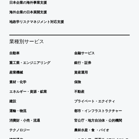
日本企業の海外事業支援
海外企業の日本展開支援
地政学リスクマネジメント対応支援
業種別サービス
自動車
金融サービス
重工業・エンジニアリング
銀行・証券
産業機械
資産運用
素材・化学
保険
エネルギー・資源・鉱業
不動産
建設
プライベート・エクイティ
運輸・物流
都市・インフラストラクチャー
消費財・小売・流通
官公庁・地方自治体・公的機関
テクノロジー
農林水産・食 ・バイオ