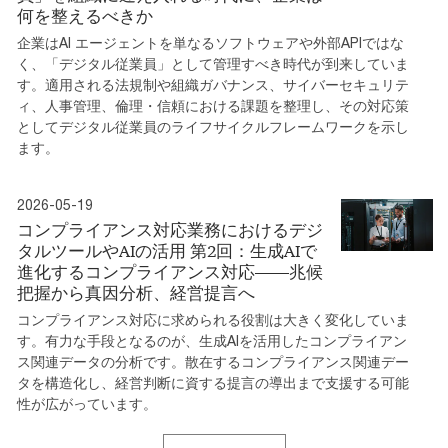
何を整えるべきか
企業はAI エージェントを単なるソフトウェアや外部APIではな
く、「デジタル従業員」として管理すべき時代が到来していま
す。適用される法規制や組織ガバナンス、サイバーセキュリテ
ィ、人事管理、倫理・信頼における課題を整理し、その対応策
としてデジタル従業員のライフサイクルフレームワークを示し
ます。
2026-05-19
コンプライアンス対応業務におけるデジ
タルツールやAIの活用 第2回：生成AIで
進化するコンプライアンス対応――兆候
把握から真因分析、経営提言へ
コンプライアンス対応に求められる役割は大きく変化していま
す。有力な手段となるのが、生成AIを活用したコンプライアン
ス関連データの分析です。散在するコンプライアンス関連デー
タを構造化し、経営判断に資する提言の導出まで支援する可能
性が広がっています。