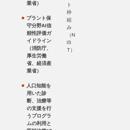
業省）
ト
枠
プラント保
組
守分野AI信
み
頼性評価ガ
（N
イドライン
IS
（消防庁、
T）
厚生労働
省、経済産
業省）
人口知能を
用いた診
断、治療等
の支援を行
うプログラ
ムの利用と