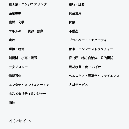
重工業・エンジニアリング
銀行・証券
産業機械
資産運用
素材・化学
保険
エネルギー・資源・鉱業
不動産
建設
プライベート・エクイティ
運輸・物流
都市・インフラストラクチャー
消費財・小売・流通
官公庁・地方自治体・公的機関
テクノロジー
農林水産・食 ・バイオ
情報通信
ヘルスケア・医薬ライフサイエンス
エンタテイメント&メディア
人材サービス
ホスピタリティ&レジャー
商社
インサイト