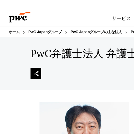
Skip
Skip
to
to
サービス
content
footer
ホーム
PwC Japanグループ
PwC Japanグループの主な法人
P
PwC弁護士法人 弁護