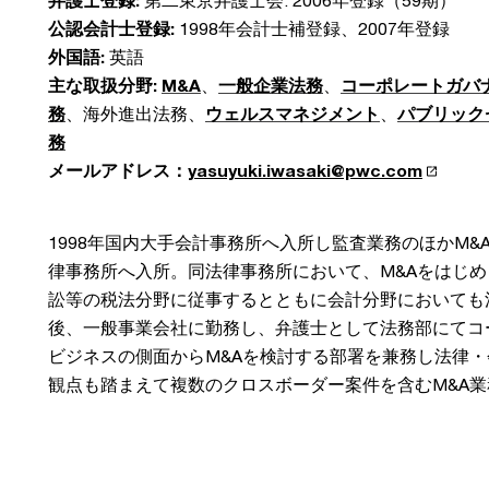
弁護士登録:
第二東京弁護士会: 2006年登録（59期）
公認会計士登録:
1998年会計士補登録、2007年登録
外国語:
英語
主な取扱分野:
M&A
、
一般企業法務
、
コーポレートガバ
務
、海外進出法務、
ウェルスマネジメント
、
パブリック
務
メールアドレス：
yasuyuki.iwasaki@pwc.com
1998年国内大手会計事務所へ入所し監査業務のほかM&
律事務所へ入所。同法律事務所において、M&Aをはじ
訟等の税法分野に従事するとともに会計分野においても
後、一般事業会社に勤務し、弁護士として法務部にてコ
ビジネスの側面からM&Aを検討する部署を兼務し法律
観点も踏まえて複数のクロスボーダー案件を含むM&A