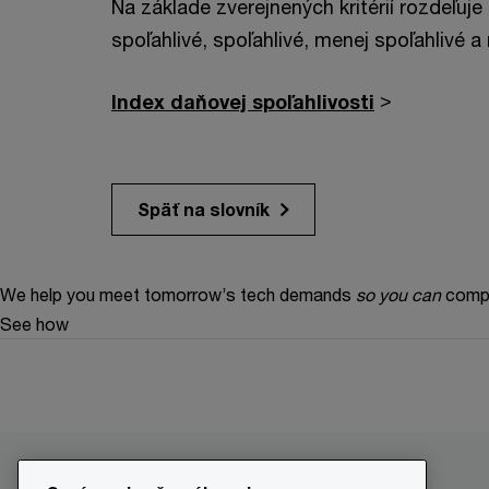
Na základe zverejnených kritérií rozdeľuj
spoľahlivé, spoľahlivé, menej spoľahlivé 
Index daňovej spoľahlivosti
>
Späť na slovník
We help you meet tomorrow’s tech demands
so you can
compe
See how