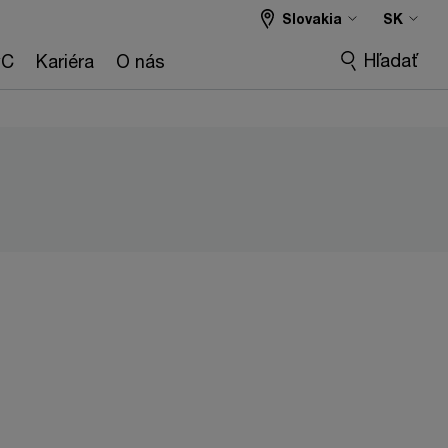
Slovakia
SK
Hľadať
wC
Kariéra
O nás