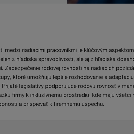
stí medzi riadiacimi pracovníkmi je kľúčovým aspekt
ielen z hľadiska spravodlivosti, ale aj z hľadiska dosa
cií. Zabezpečenie rodovej rovnosti na riadiacich pozíci
stupy, ktoré umožňujú lepšie rozhodovanie a adaptáci
 Prijaté legislatívy podporujúce rodovú rovnosť v man
väzku firmy k inkluzívnemu prostrediu, kde majú všetc
hopnosti a prispievať k firemnému úspechu.