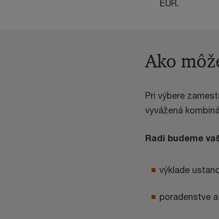
EUR.
Ako môže
Pri výbere zamest
vyvážená kombiná
Radi budeme vaš
výklade ustan
poradenstve a 