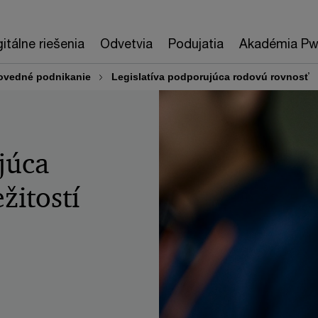
gitálne riešenia
Odvetvia
Podujatia
Akadémia P
povedné podnikanie
Legislatíva podporujúca rodovú rovnosť
júca
žitostí