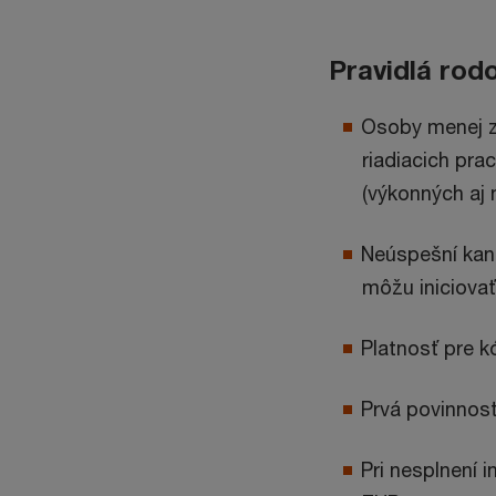
Pravidlá rod
Osoby menej z
riadiacich pra
(výkonných aj 
Neúspešní kand
môžu iniciovať
Platnosť pre 
Prvá povinnosť
Pri nesplnení