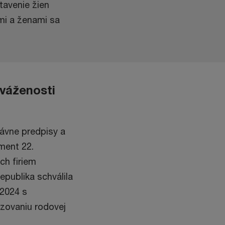
avenie žien
mi a ženami sa
yváženosti
rávne predpisy a
ament 22.
ch firiem
epublika schválila
 2024 s
zovaniu rodovej