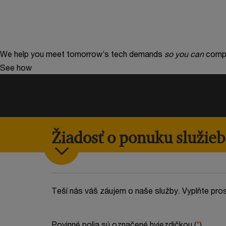
We help you meet tomorrow’s tech demands
so you can
compe
See how
Žiadosť o ponuku služieb
Teší nás váš záujem o naše služby. Vyplňte pro
Povinné polia sú označené hviezdičkou (
*
)