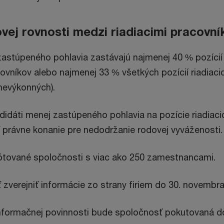
ovej rovnosti medzi riadiacimi pracovní
astúpeného pohlavia zastávajú najmenej 40 % pozíci
covníkov alebo najmenej 33 % všetkých pozícií riadiac
nevýkonných).
idáti menej zastúpeného pohlavia na pozície riadiaci
 právne konanie pre nedodržanie rodovej vyváženosti.
kótované spoločnosti s viac ako 250 zamestnancami.
 zverejniť informácie zo strany firiem do 30. novembra
 informačnej povinnosti bude spoločnosť pokutovaná d