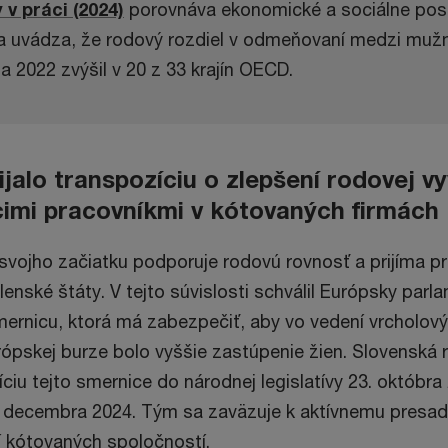
v práci (2024)
porovnáva ekonomické a sociálne post
a uvádza, že rodový rozdiel v odmeňovaní medzi muž
 2022 zvýšil v 20 z 33 krajín OECD.
ijalo transpozíciu o zlepšení rodovej v
cimi pracovníkmi v kótovaných firmách
svojho začiatku podporuje rodovú rovnosť a prijíma p
enské štáty. V tejto súvislosti schválil Európsky parl
rnicu, ktorá má zabezpečiť, aby vo vedení vrcholový
ópskej burze bolo vyššie zastúpenie žien. Slovenská r
ciu tejto smernice do národnej legislatívy 23. októbra
. decembra 2024. Tým sa zaväzuje k aktívnemu presad
í kótovaných spoločností.