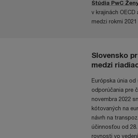
Štúdia PwC Ženy 
v krajinách OECD 
medzi rokmi 2021 a
Slovensko pr
medzi riadia
Európska únia od 
odporúčania pre čl
novembra 2022 sme
kótovaných na eur
návrh na transpozí
účinnosťou od 28
rovnosti vo veden