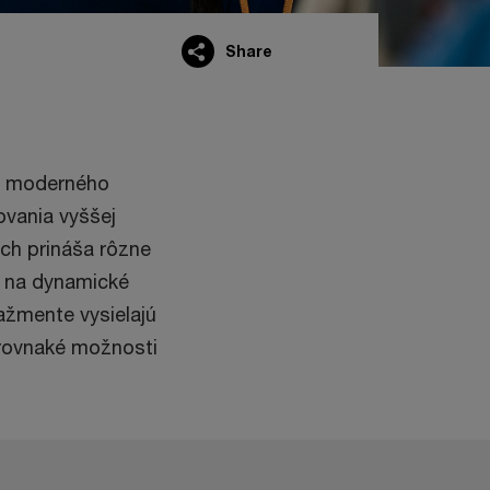
Share
om moderného
hovania vyššej
ách prináša rôzne
u na dynamické
ažmente vysielajú
i rovnaké možnosti