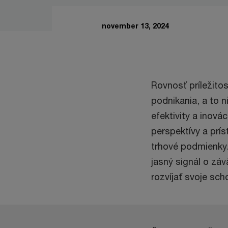
november 13, 2024
Rovnosť príležito
podnikania, a to n
efektivity a inová
perspektívy a prí
trhové podmienky.
jasný signál o zá
rozvíjať svoje sc