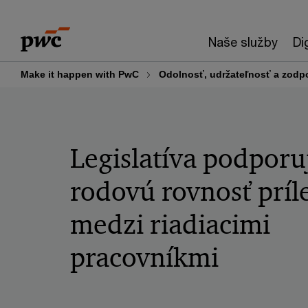
Skip
Skip
to
to
Naše služby
Di
content
footer
Make it happen with PwC
Odolnosť, udržateľnosť a zod
Legislatíva podporu
rodovú rovnosť príle
medzi riadiacimi
pracovníkmi