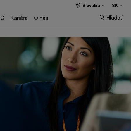
Slovakia
SK
Hľadať
wC
Kariéra
O nás