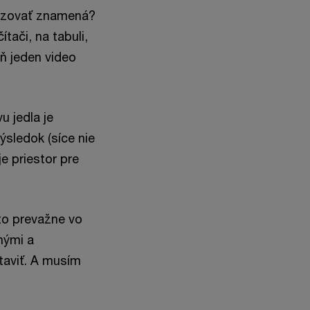
rdizovať znamená?
ítači, na tabuli,
oň jeden video
u jedla je
sledok (síce nie
je priestor pre
to prevažne vo
hými a
taviť. A musím