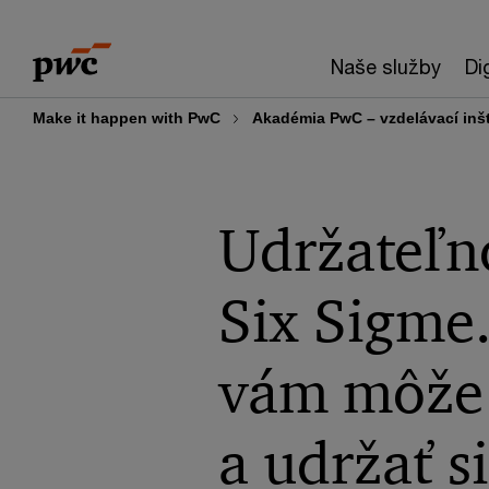
Skip
Skip
to
to
Naše služby
Di
content
footer
Make it happen with PwC
Akadémia PwC – vzdelávací inšt
Udržateľno
Six Sigme
vám môže 
a udržať s