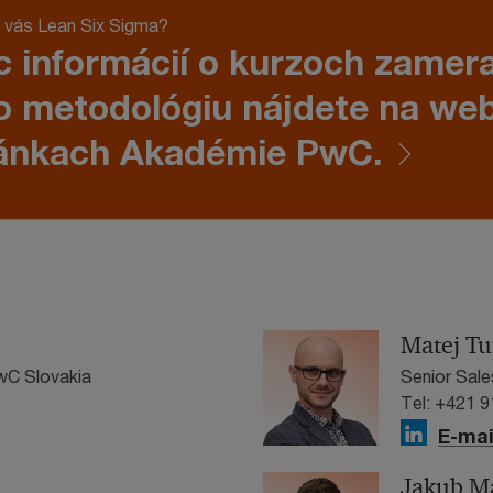
 vás Lean Six Sigma?
c informácií o kurzoch zamer
o metodológiu nájdete na we
ánkach Akadémie PwC.
Matej Tu
wC Slovakia
Senior Sal
Tel: +421 
E-mai
Jakub M