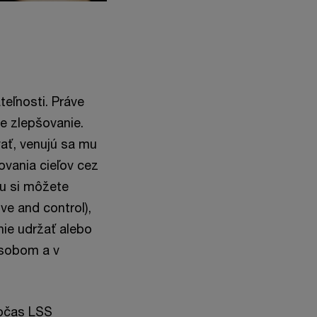
eľnosti. Práve
e zlepšovanie.
ať, venujú sa mu
ovania cieľov cez
tu si môžete
e and control),
nie udržať alebo
ôsobom a v
počas LSS