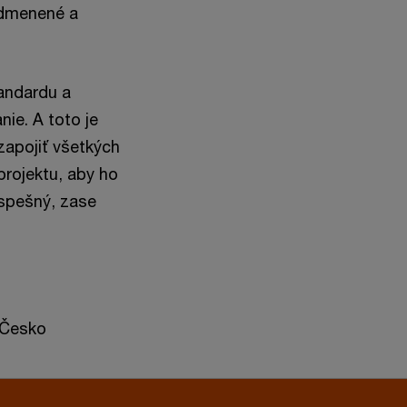
odmenené a
tandardu a
ie. A toto je
 zapojiť všetkých
projektu, aby ho
úspešný, zase
 Česko