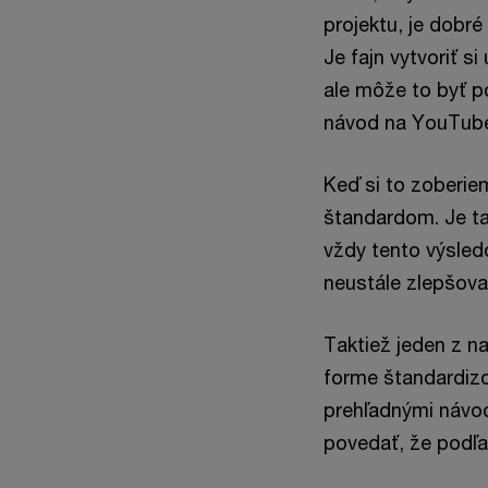
projektu, je dobr
Je fajn vytvoriť si
ale môže to byť p
návod na YouTub
Keď si to zoberiem
štandardom. Je ta
vždy tento výsledo
neustále zlepšova
Taktiež jeden z n
forme štandardizo
prehľadnými návod
povedať, že podľa