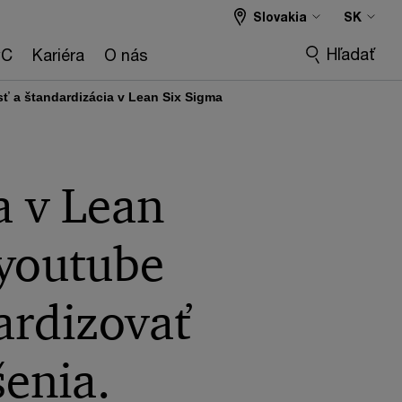
Slovakia
SK
Hľadať
wC
Kariéra
O nás
ť a štandardizácia v Lean Six Sigma
a v Lean
 youtube
ardizovať
šenia.