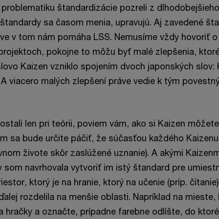
problematiku štandardizácie pozreli z dlhodobejšieho
štandardy sa časom menia, upravujú. Aj zavedené št
Práve v tom nám pomáha LSS. Nemusíme vždy hovoriť o
rojektoch, pokojne to môžu byť malé zlepšenia, ktor
slovo Kaizen vzniklo spojením dvoch japonských slov: 
. A viacero malých zlepšení práve vedie k tým povest
stali len pri teórii, poviem vám, ako si Kaizen môžet
ým sa bude určite páčiť, že súčasťou každého Kaizen
vnom živote skôr zaslúžené uznanie). A akými Kaizen
y som navrhovala vytvoriť im istý štandard pre umiestn
riestor, ktorý je na hranie, ktorý na učenie (príp. čítani
alej rozdelila na menšie oblasti. Napríklad na mieste, 
 hračky a označte, prípadne farebne odlíšte, do ktoré