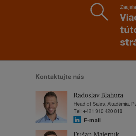
Zaujala
Via
tút
str
Kontaktujte nás
Radoslav Blahuta
Head of Sales, Akadémia, P
Tel: +421 910 420 818
E-mail
Dušan Majerník