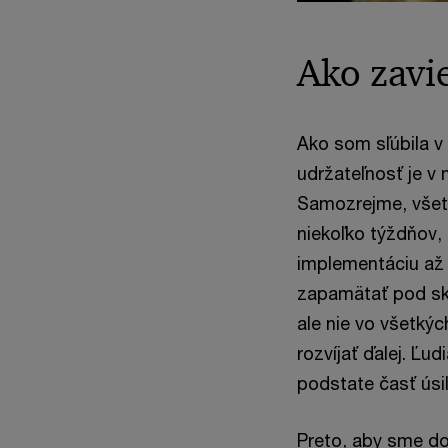
Ako zavi
Ako som sľúbila v
udržateľnosť je v
Samozrejme, všetc
niekoľko týždňov,
implementáciu až 
zapamätať pod skr
ale nie vo všetký
rozvíjať ďalej. Ľ
podstate časť úsil
Preto, aby sme do