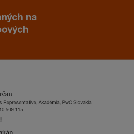
aných na
bových
rčan
es Representative, Akadémia, PwC Slovakia
910 509 115
l
ajtán