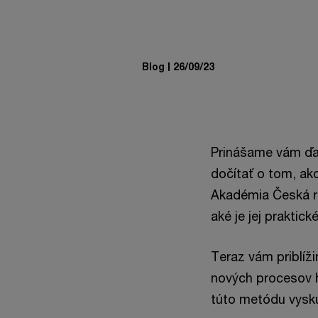
Blog
26/09/23
Prinášame vám ďal
dočítať o tom, ak
Akadémia Česká re
aké je jej praktické
Teraz vám priblíž
nových procesov h
túto metódu vyskú