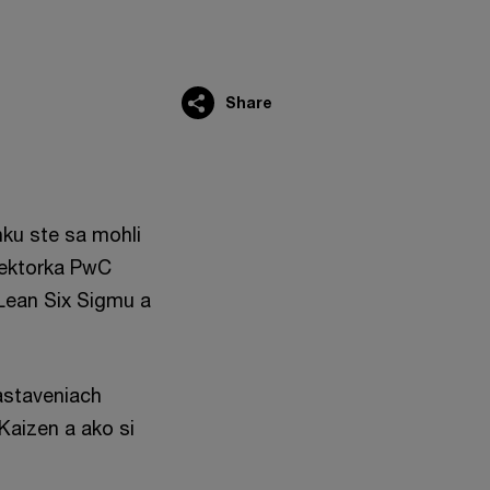
Share
ku ste sa mohli
 lektorka PwC
Lean Six Sigmu a
astaveniach
Kaizen a ako si