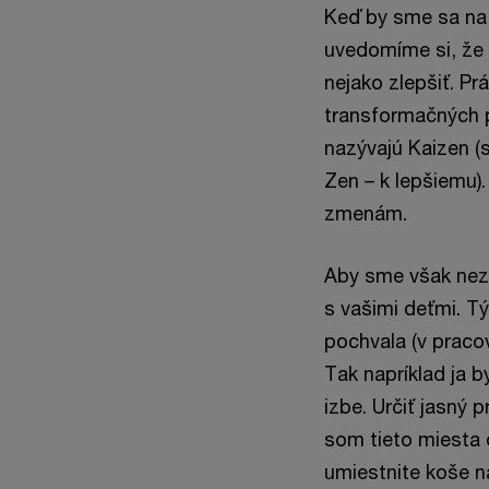
Keď by sme sa na 
uvedomíme si, že 
nejako zlepšiť. 
transformačných p
nazývajú Kaizen (
Zen – k lepšiemu)
zmenám.
Aby sme však nezo
s vašimi deťmi. T
pochvala (v praco
Tak napríklad ja b
izbe. Určiť jasný p
som tieto miesta ď
umiestnite koše na