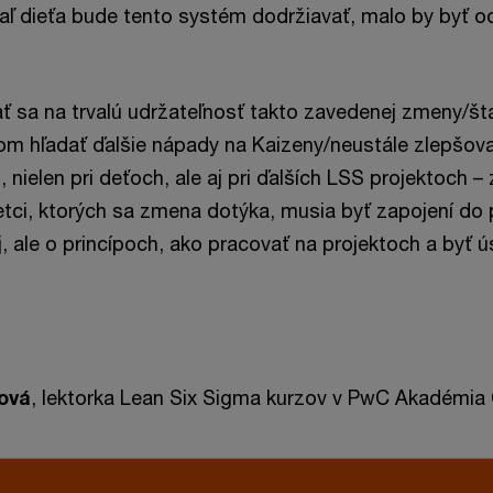
aľ dieťa bude tento systém dodržiavať, malo by byť 
ať sa na trvalú udržateľnosť takto zavedenej zmeny/š
om hľadať ďalšie nápady na Kaizeny/neustále zlepšovan
, nielen pri deťoch, ale aj pri ďalších LSS projektoch –
tci, ktorých sa zmena dotýka, musia byť zapojení do 
j, ale o princípoch, ako pracovať na projektoch a byť 
ová
, lektorka Lean Six Sigma kurzov v PwC Akadémia