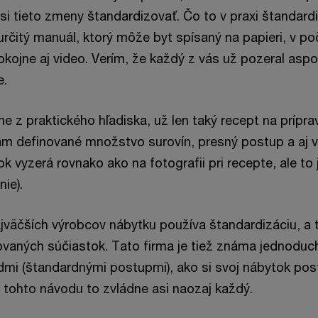
é si tieto zmeny štandardizovať. Čo to v praxi štanda
 určitý manuál, ktorý môže byt spísaný na papieri, v poč
okojne aj video. Verím, že každý z vás už pozeral asp
e.
e z praktického hľadiska, už len taký recept na príprav
m definované množstvo surovín, presný postup a aj vý
k vyzerá rovnako ako na fotografii pri recepte, ale to 
nie).
ajväčších výrobcov nábytku používa štandardizáciu, a 
vaných súčiastok. Tato firma je tiež známa jednoduc
mi (štandardnými postupmi), ako si svoj nábytok pos
 tohto návodu to zvládne asi naozaj každý.