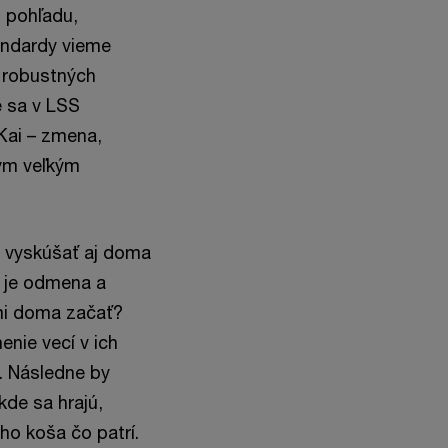
 pohľadu,
andardy vieme
 robustných
é sa v LSS
Kai – zmena,
ným veľkým
e vyskúšať aj doma
u je odmena a
mi doma začať?
enie vecí v ich
e). Následne by
kde sa hrajú,
ho koša čo patrí.