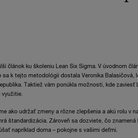
ší článok ku školeniu Lean Six Sigma. V úvodnom člán
o sa k tejto metodológii dostala Veronika Balasičová,
publika. Taktiež vám ponúkla možnosti, kde zaviesť 
 využitie.
ime ako udržať zmeny a rôzne zlepšenia a akú rolu v n
rá štandardizácia. Zároveň sa dozviete, čo znamená 
šať napríklad doma – pokojne s vašimi deťmi.