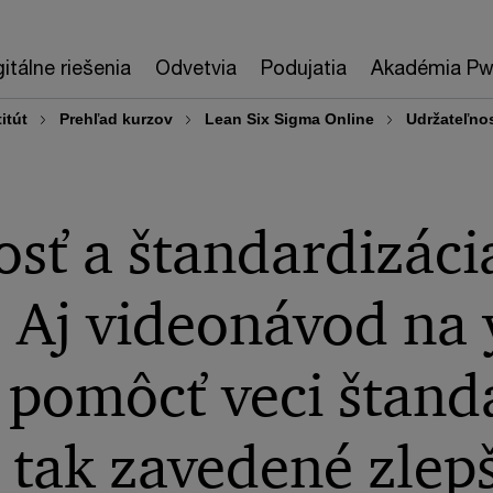
gitálne riešenia
Odvetvia
Podujatia
Akadémia P
itút
Prehľad kurzov
Lean Six Sigma Online
Udržateľnos
sť a štandardizáci
. Aj videonávod na
pomôcť veci štand
i tak zavedené zlep