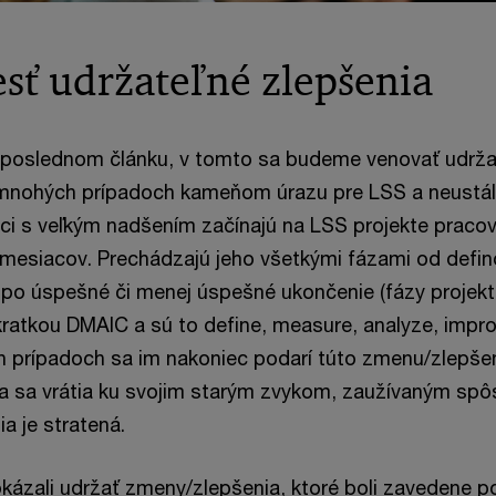
esť udržateľné zlepšenia
 poslednom článku, v tomto sa budeme venovať udržat
 mnohých prípadoch kameňom úrazu pre LSS a neustál
i s veľkým nadšením začínajú na LSS projekte pracov
 mesiacov. Prechádzajú jeho všetkými fázami od defin
po úspešné či menej úspešné ukončenie (fázy projek
atkou DMAIC a sú to define, measure, analyze, improv
ch prípadoch sa im nakoniec podarí túto zmenu/zlepše
udia sa vrátia ku svojim starým zvykom, zaužívaným sp
ia je stratená.
kázali udržať zmeny/zlepšenia, ktoré boli zavedene 