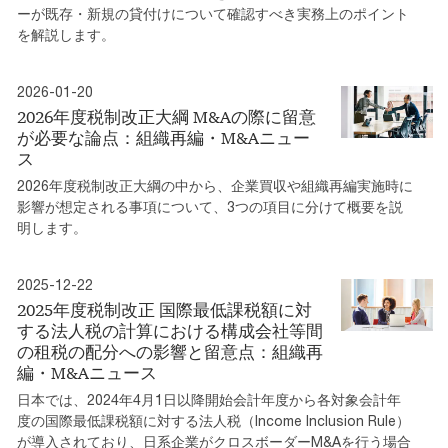
ーが既存・新規の貸付けについて確認すべき実務上のポイント
を解説します。
2026-01-20
2026年度税制改正大綱 M&Aの際に留意
が必要な論点：組織再編・M&Aニュー
ス
2026年度税制改正大綱の中から、企業買収や組織再編実施時に
影響が想定される事項について、3つの項目に分けて概要を説
明します。
2025-12-22
2025年度税制改正 国際最低課税額に対
する法人税の計算における構成会社等間
の租税の配分への影響と留意点：組織再
編・M&Aニュース
日本では、2024年4月1日以降開始会計年度から各対象会計年
度の国際最低課税額に対する法人税（Income Inclusion Rule）
が導入されており、日系企業がクロスボーダーM&Aを行う場合