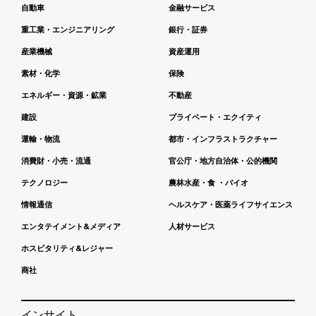
自動車
金融サービス
重工業・エンジニアリング
銀行・証券
産業機械
資産運用
素材・化学
保険
エネルギー・資源・鉱業
不動産
建設
プライベート・エクイティ
運輸・物流
都市・インフラストラクチャー
消費財・小売・流通
官公庁・地方自治体・公的機関
テクノロジー
農林水産・食 ・バイオ
情報通信
ヘルスケア・医薬ライフサイエンス
エンタテイメント&メディア
人材サービス
ホスピタリティ&レジャー
商社
インサイト