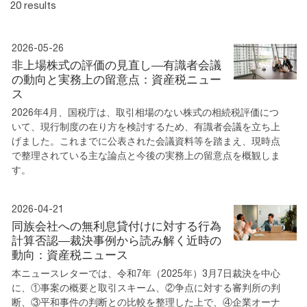
20 results
2026-05-26
非上場株式の評価の見直し―有識者会議
の動向と実務上の留意点：資産税ニュー
ス
2026年4月、国税庁は、取引相場のない株式の相続税評価につ
いて、現行制度の在り方を検討するため、有識者会議を立ち上
げました。これまでに公表された会議資料等を踏まえ、現時点
で整理されている主な論点と今後の実務上の留意点を概観しま
す。
2026-04-21
同族会社への無利息貸付けに対する行為
計算否認―裁決事例から読み解く近時の
動向：資産税ニュース
本ニュースレターでは、令和7年（2025年）3月7日裁決を中心
に、①事案の概要と取引スキーム、②争点に対する審判所の判
断、③平和事件の判断との比較を整理した上で、④企業オーナ