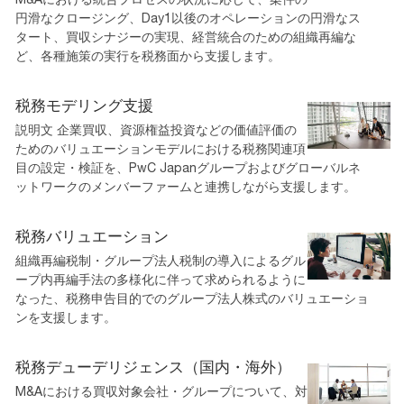
円滑なクロージング、Day1以後のオペレーションの円滑なス
タート、買収シナジーの実現、経営統合のための組織再編な
ど、各種施策の実行を税務面から支援します。
税務モデリング支援
説明文 企業買収、資源権益投資などの価値評価の
ためのバリュエーションモデルにおける税務関連項
目の設定・検証を、PwC Japanグループおよびグローバルネ
ットワークのメンバーファームと連携しながら支援します。
税務バリュエーション
組織再編税制・グループ法人税制の導入によるグル
ープ内再編手法の多様化に伴って求められるように
なった、税務申告目的でのグループ法人株式のバリュエーショ
ンを支援します。
税務デューデリジェンス（国内・海外）
M&Aにおける買収対象会社・グループについて、対