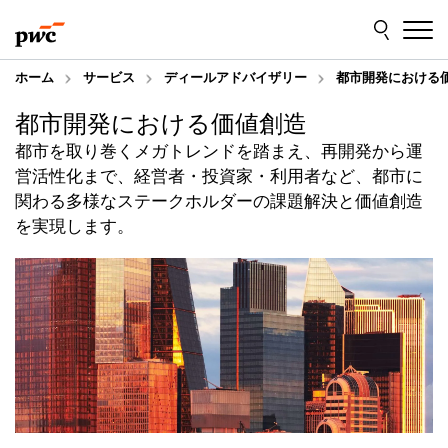
Skip
Skip
to
to
content
footer
ホーム
サービス
ディールアドバイザリー
都市開発における
都市開発における価値創造
都市を取り巻くメガトレンドを踏まえ、再開発から運
営活性化まで、経営者・投資家・利用者など、都市に
関わる多様なステークホルダーの課題解決と価値創造
を実現します。