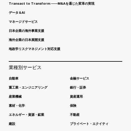
Transact to Transform ――M&Aを通じた変革の実現
データ＆AI
マネージドサービス
日本企業の海外事業支援
海外企業の日本展開支援
地政学リスクマネジメント対応支援
業種別サービス
自動車
金融サービス
重工業・エンジニアリング
銀行・証券
産業機械
資産運用
素材・化学
保険
エネルギー・資源・鉱業
不動産
建設
プライベート・エクイティ