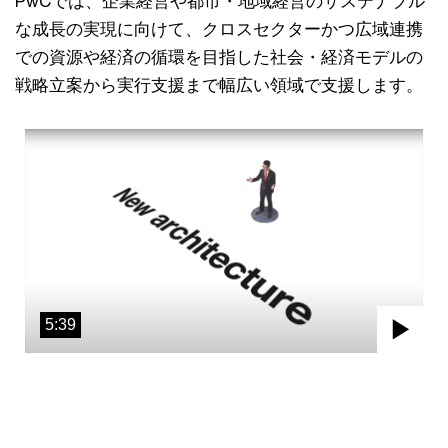
PwCでは、企業経営や都市・地域経営のサステナブル
な成長の実現に向けて、クロスセクターかつ広域連携
での資源や経済の循環を目指した社会・経済モデルの
戦略立案から実行支援まで幅広い領域で支援します。
5:39
Pla
Vid