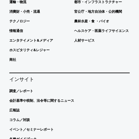
運輸・物流
都市・インフラストラクチャー
消費財・小売・流通
官公庁・地方自治体・公的機関
テクノロジー
農林水産・食 ・バイオ
情報通信
ヘルスケア・医薬ライフサイエンス
エンタテイメント&メディア
人材サービス
ホスピタリティ&レジャー
商社
インサイト
調査／レポート
会計基準や税制、法令等に関するニュース
広報誌
コラム／対談
イベント／セミナーレポート
各種ガイドブック