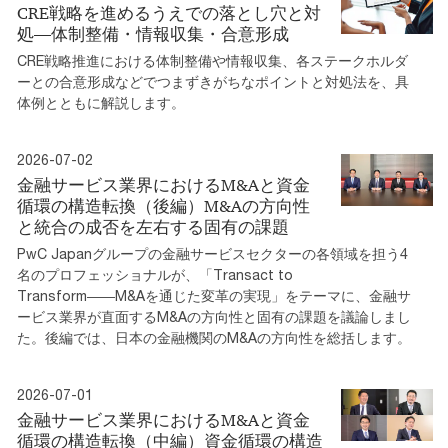
CRE戦略を進めるうえでの落とし穴と対
処―体制整備・情報収集・合意形成
CRE戦略推進における体制整備や情報収集、各ステークホルダ
ーとの合意形成などでつまずきがちなポイントと対処法を、具
体例とともに解説します。
2026-07-02
金融サービス業界におけるM&Aと資金
循環の構造転換（後編）M&Aの方向性
と統合の成否を左右する固有の課題
PwC Japanグループの金融サービスセクターの各領域を担う4
名のプロフェッショナルが、「Transact to
Transform――M&Aを通じた変革の実現」をテーマに、金融サ
ービス業界が直面するM&Aの方向性と固有の課題を議論しまし
た。後編では、日本の金融機関のM&Aの方向性を総括します。
2026-07-01
金融サービス業界におけるM&Aと資金
循環の構造転換（中編）資金循環の構造