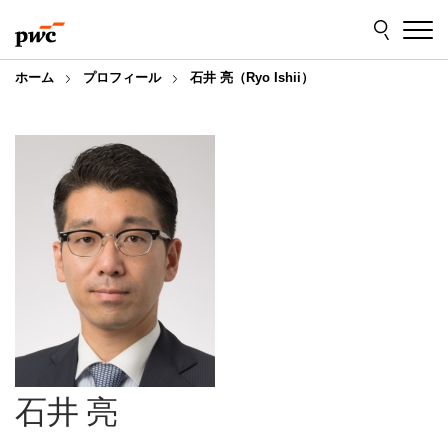
Skip
Skip
to
to
content
footer
ホーム
プロフィール
石井 亮（Ryo Ishii）
石井 亮