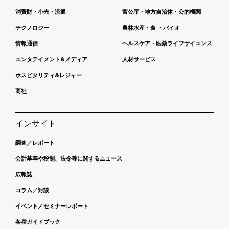
消費財・小売・流通
官公庁・地方自治体・公的機関
テクノロジー
農林水産・食 ・バイオ
情報通信
ヘルスケア・医薬ライフサイエンス
エンタテイメント&メディア
人材サービス
ホスピタリティ&レジャー
商社
インサイト
調査／レポート
会計基準や税制、法令等に関するニュース
広報誌
コラム／対談
イベント／セミナーレポート
各種ガイドブック