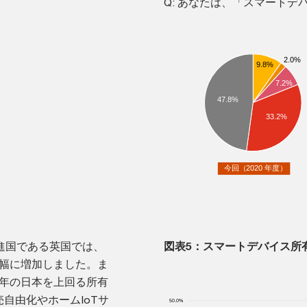
Q: あなたは、「スマート
進国である英国では、
図表5：スマートデバイス所
大幅に増加しました。ま
0年の日本を上回る所有
自由化やホームIoTサ