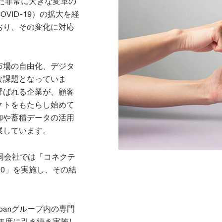
けた非常に大きな変革の
VID-19）の拡大を経
おり、その変化に対応
市場の自由化、デジタ
な課題となっていま
呼ばれる企業が、顧客
クトをもたらし始めて
御や蓄積データの活用
展しています。
同会社では「コネクテ
20」を実施し、その結
panグループ内の専門
8年度に引き続き実施し