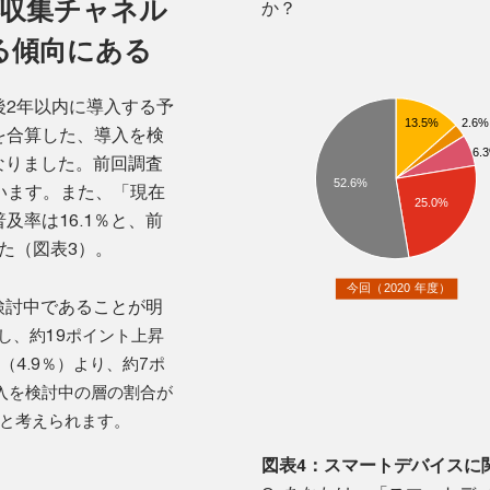
報収集チャネル
か？
る傾向にある
後2年以内に導入する予
を合算した、導入を検
なりました。前回調査
ています。また、「現在
率は16.1％と、前
した（図表3）。
検討中であることが明
較し、約19ポイント上昇
（4.9％）より、約7ポ
入を検討中の層の割合が
と考えられます。
図表4：スマートデバイスに