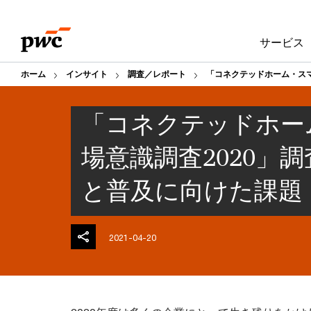
Skip
Skip
to
to
サービス
content
footer
ホーム
インサイト
調査／レポート
「コネクテッドホーム・スマ
「コネクテッドホー
場意識調査2020」
と普及に向けた課題
2021-04-20