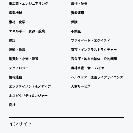
重工業・エンジニアリング
銀行・証券
産業機械
資産運用
素材・化学
保険
エネルギー・資源・鉱業
不動産
建設
プライベート・エクイティ
運輸・物流
都市・インフラストラクチャー
消費財・小売・流通
官公庁・地方自治体・公的機関
テクノロジー
農林水産・食 ・バイオ
情報通信
ヘルスケア・医薬ライフサイエンス
エンタテイメント&メディア
人材サービス
ホスピタリティ&レジャー
商社
インサイト