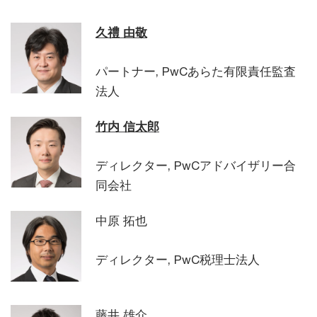
久禮 由敬
パートナー, PwCあらた有限責任監査
法人
竹内 信太郎
ディレクター, PwCアドバイザリー合
同会社
中原 拓也
ディレクター, PwC税理士法人
藤井 雄介