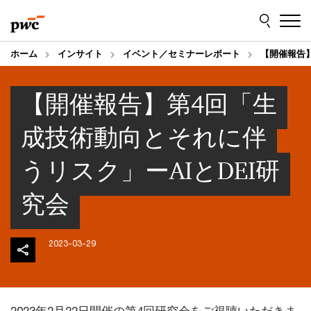
Skip
Skip
to
to
content
footer
ホーム
インサイト
イベント／セミナーレポート
【開催報告】
【開催報告】第4回「生
成技術動向とそれに伴
うリスク」ーAIとDEI研
究会
2023-03-29