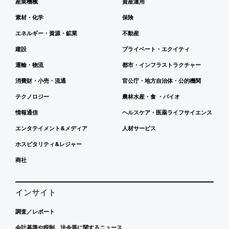
産業機械
資産運用
素材・化学
保険
エネルギー・資源・鉱業
不動産
建設
プライベート・エクイティ
運輸・物流
都市・インフラストラクチャー
消費財・小売・流通
官公庁・地方自治体・公的機関
テクノロジー
農林水産・食 ・バイオ
情報通信
ヘルスケア・医薬ライフサイエンス
エンタテイメント&メディア
人材サービス
ホスピタリティ&レジャー
商社
インサイト
調査／レポート
会計基準や税制、法令等に関するニュース