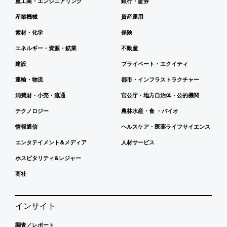
重工業・エンジニアリング
銀行・証券
産業機械
資産運用
素材・化学
保険
エネルギー・資源・鉱業
不動産
建設
プライベート・エクイティ
運輸・物流
都市・インフラストラクチャー
消費財・小売・流通
官公庁・地方自治体・公的機関
テクノロジー
農林水産・食 ・バイオ
情報通信
ヘルスケア・医薬ライフサイエンス
エンタテイメント&メディア
人材サービス
ホスピタリティ&レジャー
商社
インサイト
調査／レポート