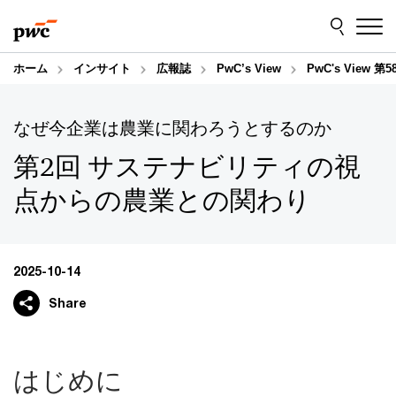
Skip
Skip
to
to
content
footer
ホーム
インサイト
広報誌
PwC’s View
PwC's Vie
なぜ今企業は農業に関わろうとするのか
第2回 サステナビリティの視
点からの農業との関わり
2025-10-14
Share
はじめに