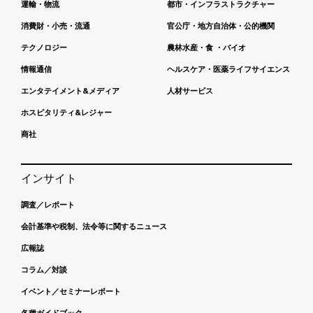
運輸・物流
都市・インフラストラクチャー
消費財・小売・流通
官公庁・地方自治体・公的機関
テクノロジー
農林水産・食 ・バイオ
情報通信
ヘルスケア・医薬ライフサイエンス
エンタテイメント&メディア
人材サービス
ホスピタリティ&レジャー
商社
インサイト
調査／レポート
会計基準や税制、法令等に関するニュース
広報誌
コラム／対談
イベント／セミナーレポート
各種ガイドブック