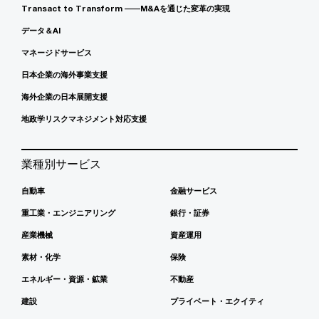
Transact to Transform ――M&Aを通じた変革の実現
データ＆AI
マネージドサービス
日本企業の海外事業支援
海外企業の日本展開支援
地政学リスクマネジメント対応支援
業種別サービス
自動車
金融サービス
重工業・エンジニアリング
銀行・証券
産業機械
資産運用
素材・化学
保険
エネルギー・資源・鉱業
不動産
建設
プライベート・エクイティ