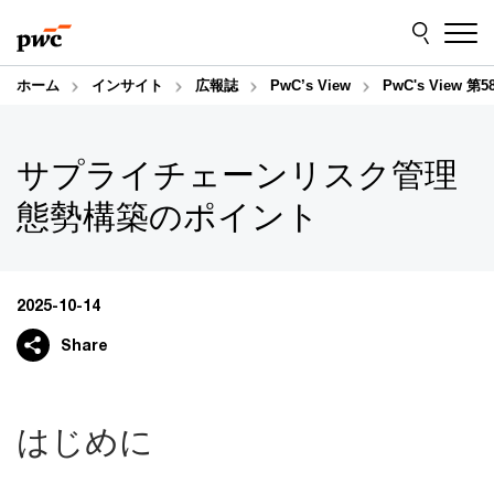
Skip
Skip
to
to
content
footer
ホーム
インサイト
広報誌
PwC’s View
PwC's Vie
サプライチェーンリスク管理
態勢構築のポイント
2025-10-14
Share
はじめに